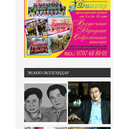
ЭҢ КӨП ОКУЛГАНДАР