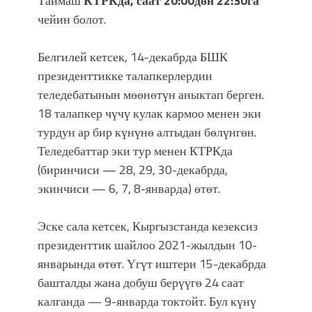
Таймаш
КТРКда, саат 20:00дөн 22:30га
атка минерлер дагы катышса жакшы
чейин болот.
болмок”
Белгилей кетсек, 14-декабрда БШК
президенттикке талапкерлердин
теледебатынын мөөнөтүн аныктап берген.
18 талапкер чүчү кулак кармоо менен эки
турдун ар бир күнүнө алтыдан бөлүнгөн.
Теледебаттар эки тур менен КТРКда
(биринчиси — 28, 29, 30-декабрда,
экинчиси — 6, 7, 8-январда) өтөт.
Эске сала кетсек, Кыргызстанда кезексиз
президенттик шайлоо 2021-жылдын 10-
январында өтөт. Үгүт иштери 15-декабрда
башталды жана добуш берүүгө 24 саат
калганда — 9-январда токтойт. Бул күнү