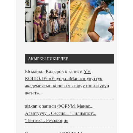
АКЫРКЫ ПИКИРЛЕР
Ысмайыл Кадыров
к записи
ҮН
КОШОЛУ: «Учурда «Манас» улуттук
академиясын көчөгө чыгаруу иши жүрүп
жатат»…
alakan
к записи
ФОРУМ: Манас…
Агартуучу… Сессия… “Тилимпоз”…
“Тентек”… Резолюция