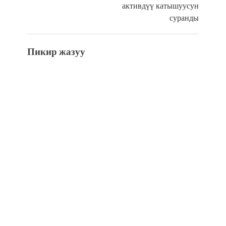
активдүү катышуусун
суранды
Пикир жазуу