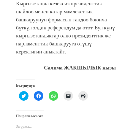
Кыргызстанда кезексиз президенттик
шайлоо менен катар мамлекеттик
башкаруунун формасын тандоо боюнча
бүткүл элдик референдум да өтөт. Бул күнү
кыргызстандыктар өлкө президенттик же
парламенттик башкарууга өтүшү
керектигин аныктайт.
Салима ЖАКШЫЛЫК кызы
Бөлүшүңүз:
Нажмите,
Нажмите,
Нажмите,
Послать
Нажмите
чтобы
чтобы
чтобы
ссылку
для
поделиться
открыть
поделиться
другу
печати
на
на
в
по
(Открывается
Twitter
Facebook
WhatsApp
электронной
в
(Открывается
(Открывается
(Открывается
почте
новом
Понравилось это:
в
в
в
(Открывается
окне)
новом
новом
новом
в
окне)
окне)
окне)
новом
Загрузка...
окне)