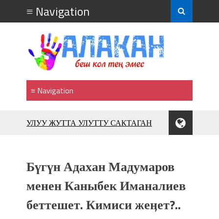
УЛУУ ЖУТТА УЛУТТУ САКТАГАН
ЖУСУП АБДРАХМАНОВ
10 000 гостей насладились
впечатляющим шоу музыкальных
Бүгүн Адахан Мадумаров
фонтанов в Royal Central Park
Аида САЛЯНОВА: "Кыргыз шахмат
менен Каныбек Иманалиев
союзунун президенти болуп
беттешет. Кимиси жеӊет?..
шайланышым сыймык жана чоң
жоопкерчилик!"