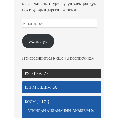
маалымат алып туруш үчүн электрондук
почтаңардын дарегин жазгыла.
Жазылуу
Присоединиться к еще 18 подписчикам
РУБРИКАЛАР
(58)
ИЛИМ-БИЛИМ
(1 171)
КООМ
(4)
АТЫҢДАН АЙЛАНАЙЫН, АЙЫЛЫМ