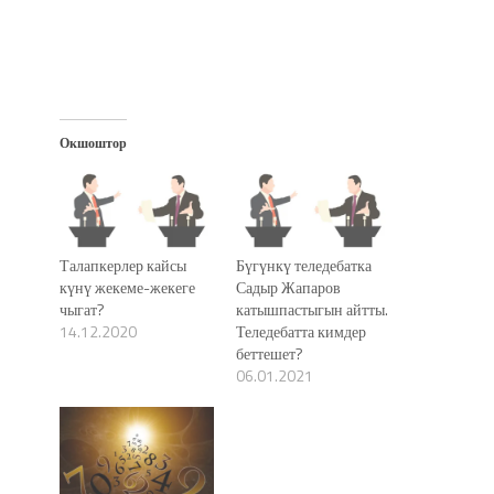
Окшоштор
Талапкерлер кайсы
Бүгүнкү теледебатка
күнү жекеме-жекеге
Садыр Жапаров
чыгат?
катышпастыгын айтты.
14.12.2020
Теледебатта кимдер
беттешет?
06.01.2021