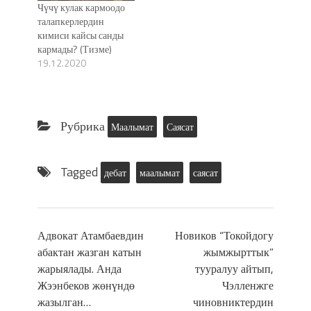
Чүчү кулак кармоодо
талапкерлердин
кимиси кайсы санды
кармады? (Тизме)
19.12.2020
Рубрика
Маалымат
Саясат
Tagged
дебат
маалымат
саясат
Адвокат Атамбаевдин
Новиков “Токойдогу
абактан жазган катын
жымжырттык”
жарыялады. Анда
тууралуу айтып,
Жээнбеков жөнүндө
Чэлленжге
жазылган…
чиновниктердин