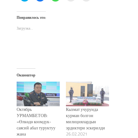
поделиться
открыть
поделиться
другу
печати
на
на
в
по
(Открывается
Twitter
Facebook
WhatsApp
электронной
в
(Открывается
(Открывается
(Открывается
почте
новом
Понравилось это:
в
в
в
(Открывается
окне)
новом
новом
новом
в
окне)
окне)
окне)
новом
Загрузка...
окне)
Окшоштор
Октябрь
Кызмат учурунда
УРМАМБЕТОВ:
курман болгон
«Өлкөдө коомдук-
милициялардын
саясий абал туруктуу
эрдиктери эскерилди
жана
26.02.2021