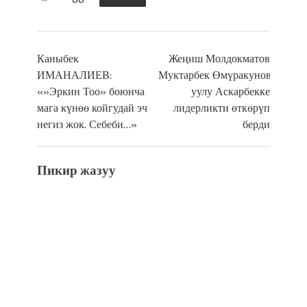
Каныбек
Жеңиш Молдокматов
ИМАНАЛИЕВ:
Муктарбек Өмүракуновдун
«»Эркин Тоо» боюнча
уулу Аскарбекке
мага күнөө койгудай эч
лидерликти өткөрүп
негиз жок. Себеби…»
берди
Пикир жазуу