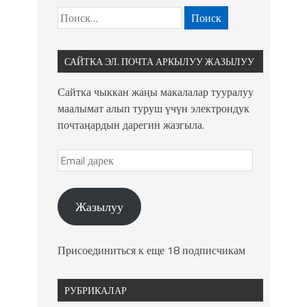
САЙТКА ЭЛ. ПОЧТА АРКЫЛУУ ЖАЗЫЛУУ
Сайтка чыккан жаңы макалалар тууралуу
маалымат алып туруш үчүн электрондук
почтаңардын дарегин жазгыла.
Жазылуу
Присоединиться к еще 18 подписчикам
РУБРИКАЛАР