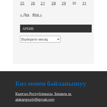
25
26
27
28
29
30
31
« Дек
Фев »
АРХИВ
Биз менен байланышуу
Кыргыз Республикасы, Бишкек ш.
alakangeziti@gmail.com