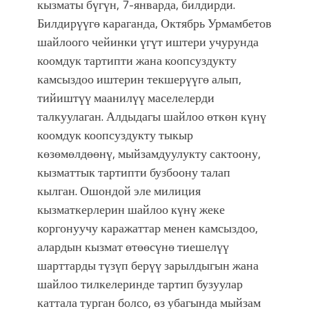
кызматы бүгүн, 7-январда, билдирди.
болмок”
Билдирүүгө караганда, Октябрь Урмамбетов
шайлоого чейинки үгүт иштери учурунда
коомдук тартипти жана коопсуздукту
камсыздоо иштерин текшерүүгө алып,
тийиштүү маанилүү маселелерди
талкуулаган. Алдыдагы шайлоо өткөн күнү
коомдук коопсуздукту тыкыр
көзөмөлдөөнү, мыйзамдуулукту сактоону,
кызматтык тартипти бузбоону талап
кылган. Ошондой эле милиция
кызматкерлерин шайлоо күнү жеке
коргонуучу каражаттар менен камсыздоо,
алардын кызмат өтөөсүнө тиешелүү
шарттарды түзүп берүү зарылдыгын жана
шайлоо тилкелеринде тартип бузуулар
каттала турган болсо, өз убагында мыйзам