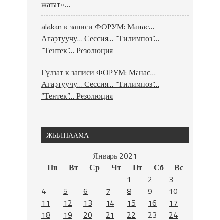
жатат»…
alakan
к записи
ФОРУМ: Манас…
Агартуучу… Сессия… “Тилимпоз”…
“Тентек”… Резолюция
Гүлзат
к записи
ФОРУМ: Манас…
Агартуучу… Сессия… “Тилимпоз”…
“Тентек”… Резолюция
ЖЫЛНААМА
Январь 2021
Пн
Вт
Ср
Чт
Пт
Сб
Вс
1
2
3
4
5
6
7
8
9
10
11
12
13
14
15
16
17
18
19
20
21
22
23
24