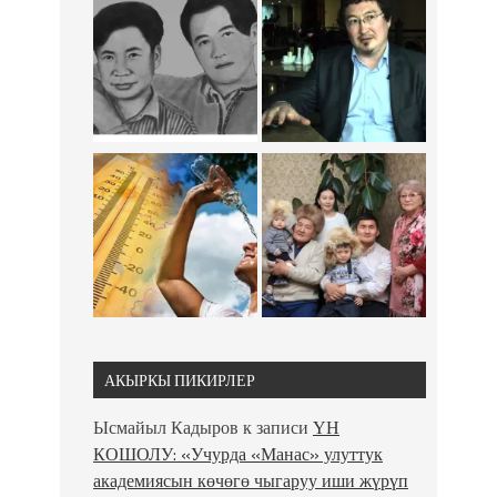
АКЫРКЫ ПИКИРЛЕР
Ысмайыл Кадыров
к записи
ҮН
КОШОЛУ: «Учурда «Манас» улуттук
академиясын көчөгө чыгаруу иши жүрүп