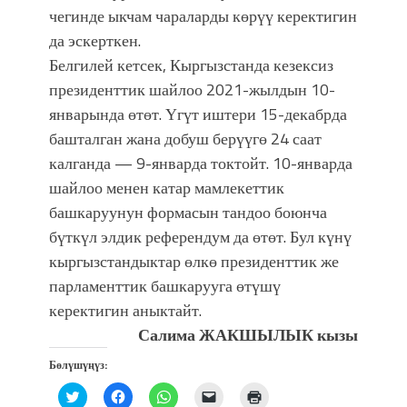
чегинде ыкчам чараларды көрүү керектигин
да эскерткен.
Белгилей кетсек, Кыргызстанда кезексиз
президенттик шайлоо 2021-жылдын 10-
январында өтөт. Үгүт иштери 15-декабрда
башталган жана добуш берүүгө 24 саат
калганда — 9-январда токтойт. 10-январда
шайлоо менен катар мамлекеттик
башкаруунун формасын тандоо боюнча
бүткүл элдик референдум да өтөт. Бул күнү
кыргызстандыктар өлкө президенттик же
парламенттик башкарууга өтүшү
керектигин аныктайт.
Салима ЖАКШЫЛЫК кызы
Бөлүшүңүз:
Нажмите,
Нажмите,
Нажмите,
Послать
Нажмите
чтобы
чтобы
чтобы
ссылку
для