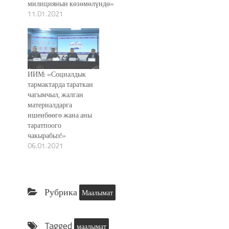
милициянын көзөмөлүндө»
11.01.2021
ИИМ: «Социалдык
тармактарда тараткан
чагымчыл, жалган
материалдарга
ишенбөөгө жана аны
таратпоого
чакырабыз!»
06.01.2021
Рубрика
Маалымат
Tagged
маалымат