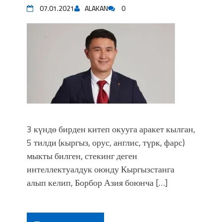
07.01.2021
ALAKAN
0
3 күндө бирден китеп окууга аракет кылган,
5 тилди (кыргыз, орус, англис, түрк, фарс)
мыкты билген, стекинг деген
интеллектуалдук оюнду Кыргызстанга
алып келип, Борбор Азия боюнча […]