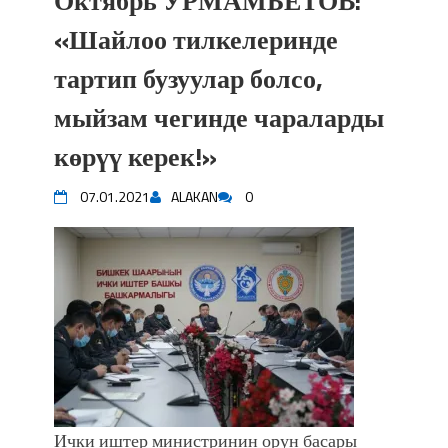
Октябрь УРМАМБЕТОВ:
«Шайлоо тилкелеринде
тартип бузуулар болсо,
мыйзам чегинде чараларды
көрүү керек!»
07.01.2021
ALAKAN
0
Ички иштер министринин орун басары