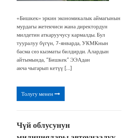
«Бишкек» эркин экономикалык аймагынын
мурдагы жетекчиси жана директордун
милдетин аткаруучусу кармалды. Бул
тууралуу бүгүн, 7-январда, УКМКнын
басма сөз кызматы билдирди. Алардын
айтымында, “Бишкек” ЭЭАдан
акча чыгарып кетүү […]
Толугу менен
Чүй облусунун
милициялары автоунаалуу