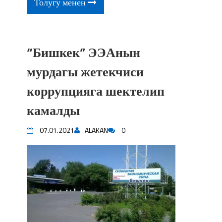
Толугу менен
“Бишкек” ЭЭАнын
мурдагы жетекчиси
коррупцияга шектелип
камалды
07.01.2021
ALAKAN
0