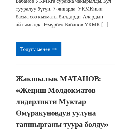
Бабанов УКМКга суракка чакырылды. Бул
тууралуу бүгүн, 7-январда, УКМКнын
басма сөз кызматы билдирди. Алардын
айтымында, Өмүрбек Бабанов УКМК […]
Толугу менен
Жакшылык МАТАНОВ:
«Жеӊиш Молдокматов
лидерликти Муктар
Өмүракуновдун уулуна
тапшырганы туура болду»