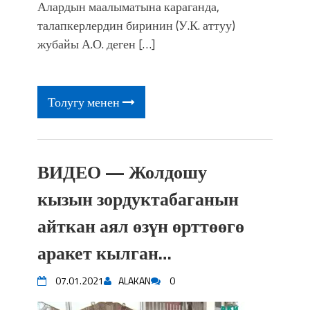
фонтанды көрүү үчүн Royal Central
Алардын маалыматына караганда,
Park'ка 30 миң адам чогулду
талапкерлердин биринин (У.К. аттуу)
жубайы А.О. деген […]
Толугу менен
ВИДЕО — Жолдошу
кызын зордуктабаганын
айткан аял өзүн өрттөөгө
аракет кылган…
07.01.2021
ALAKAN
0