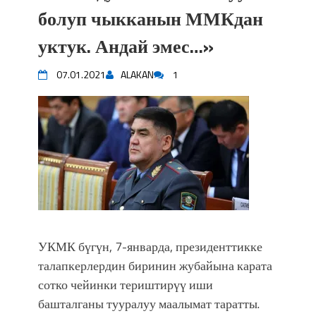
впечатляющим шоу музыкальных
болуп чыкканын ММКдан
фонтанов в Royal Central Park
уктук. Андай эмес…»
Аида САЛЯНОВА: "Кыргыз шахмат
союзунун президенти болуп
07.01.2021
ALAKAN
1
шайланышым сыймык жана чоң
жоопкерчилик!"
Садыр ЖАПАРОВ: “Айтматовдой
адабият алпы чыгыш үчүн, улуу көч
уланышы үчүн журнал сөзсүз керек!”
“Китепкана түнγ-2026”: Психолог
Мээрим Мураталиева менен
жолугушууга келиңиз! (Дарек. Видео)
Латын арибиндеги “Чабуул”... “Ала-
Тоо” журналынын тарыхы жана
УКМК бүгүн, 7-январда, президенттикке
редакторлору... (Тизме. Видео)
талапкерлердин биринин жубайына карата
“КАРА КЕМПИР”: ҮМҮТТҮН
сотко чейинки териштирүү иши
ТҮБӨЛҮК СИМВОЛУ
Кыргызстандагы эң ири музыкалуу
башталганы тууралуу маалымат таратты.