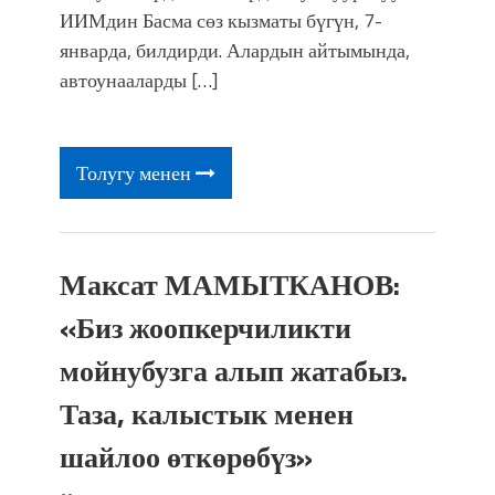
ИИМдин Басма сөз кызматы бүгүн, 7-
январда, билдирди. Алардын айтымында,
автоунааларды […]
Толугу менен
Максат МАМЫТКАНОВ:
«Биз жоопкерчиликти
мойнубузга алып жатабыз.
Таза, калыстык менен
шайлоо өткөрөбүз»