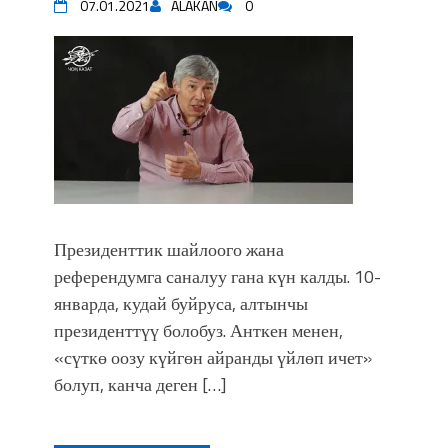
07.01.2021
ALAKAN
0
Президенттик шайлоого жана
референдумга саналуу гана күн калды. 10-
январда, кудай буйруса, алтынчы
президенттүү болобуз. Анткен менен,
«сүткө оозу күйгөн айранды үйлөп ичет»
болуп, канча деген […]