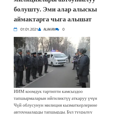
болушту. Эми алар алыскы
аймактарга чыга алышат
07.01.2021
ALAKAN
0
ИИМ коомдук тартипти камсыздоо
тапшырмаларын ийгиликтүү аткаруу үчүн
Чүй облусунун милиция кызматкерлерине
автоунааларды тапшырды. Бул тууралуу