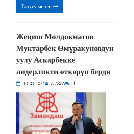
Толугу менен
Жеңиш Молдокматов
Муктарбек Өмүракуновдун
уулу Аскарбекке
лидерликти өткөрүп берди
07.01.2021
ALAKAN
1