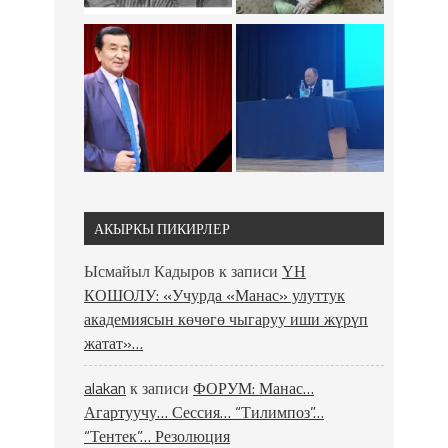
АКЫРКЫ ПИКИРЛЕР
Ысмайыл Кадыров
к записи
ҮН
КОШОЛУ: «Учурда «Манас» улуттук
академиясын көчөгө чыгаруу иши жүрүп
жатат»…
alakan
к записи
ФОРУМ: Манас…
Агартуучу… Сессия… “Тилимпоз”…
“Тентек”… Резолюция