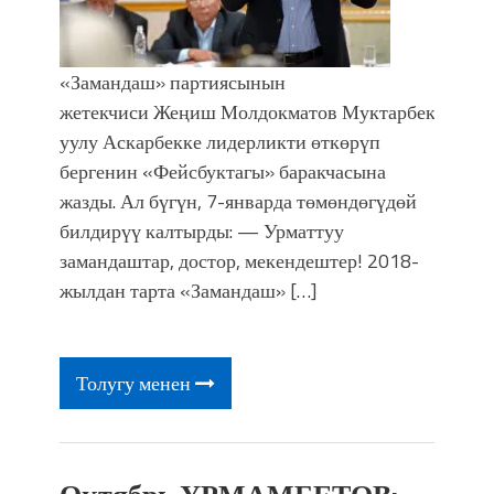
«Замандаш» партиясынын
жетекчиси Жеңиш Молдокматов Муктарбек Өмүр
уулу Аскарбекке лидерликти өткөрүп
бергенин «Фейсбуктагы» баракчасына
жазды. Ал бүгүн, 7-январда төмөндөгүдөй
билдирүү калтырды: — Урматтуу
замандаштар, достор, мекендештер! 2018-
жылдан тарта «Замандаш» […]
Толугу менен