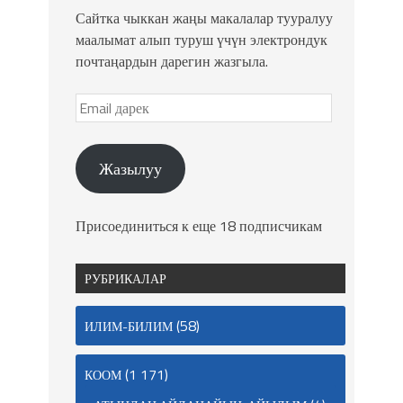
Сайтка чыккан жаңы макалалар тууралуу
маалымат алып туруш үчүн электрондук
почтаңардын дарегин жазгыла.
Жазылуу
Присоединиться к еще 18 подписчикам
РУБРИКАЛАР
(58)
ИЛИМ-БИЛИМ
(1 171)
КООМ