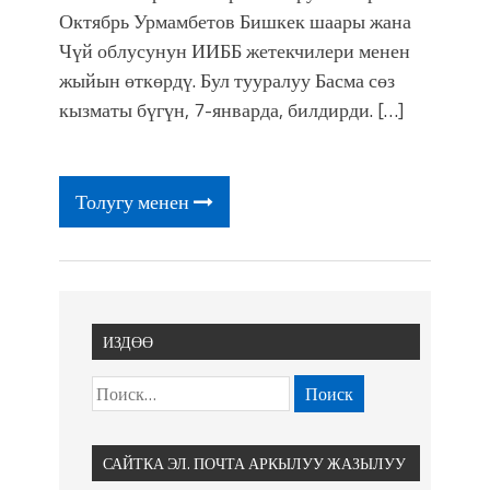
Октябрь Урмамбетов Бишкек шаары жана
Чүй облусунун ИИББ жетекчилери менен
жыйын өткөрдү. Бул тууралуу Басма сөз
кызматы бүгүн, 7-январда, билдирди. […]
Толугу менен
ИЗДӨӨ
САЙТКА ЭЛ. ПОЧТА АРКЫЛУУ ЖАЗЫЛУУ