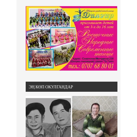
ЭҢ КӨП ОКУЛГАНДАР