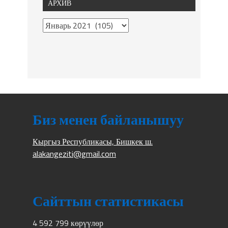
АРХИВ
Биз менен байланышуу
Кыргыз Республикасы, Бишкек ш.
alakangeziti@gmail.com
Сайттын статистикасы
4 592 799 көрүүлөр