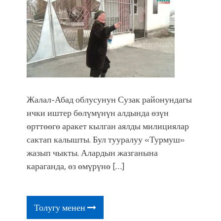
Жалал-Абад облусунун Сузак районундагы
ички иштер бөлүмүнүн алдында өзүн
өрттөөгө аракет кылган аялды милициялар
сактап калышты. Бул тууралуу «Турмуш»
жазып чыкты. Алардын жазганына
караганда, өз өмүрүнө […]
Толугу менен