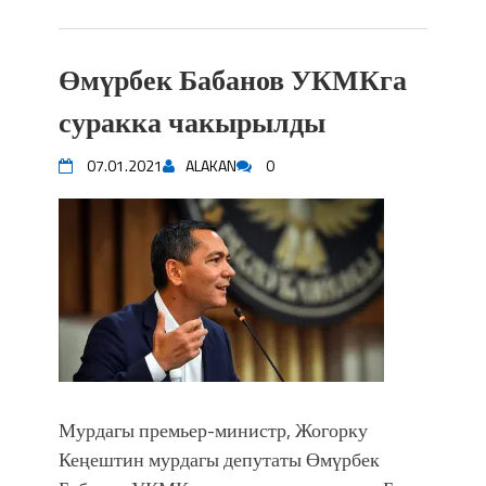
Өмүрбек Бабанов УКМКга
суракка чакырылды
07.01.2021
ALAKAN
0
Мурдагы премьер-министр, Жогорку
Кеңештин мурдагы депутаты Өмүрбек