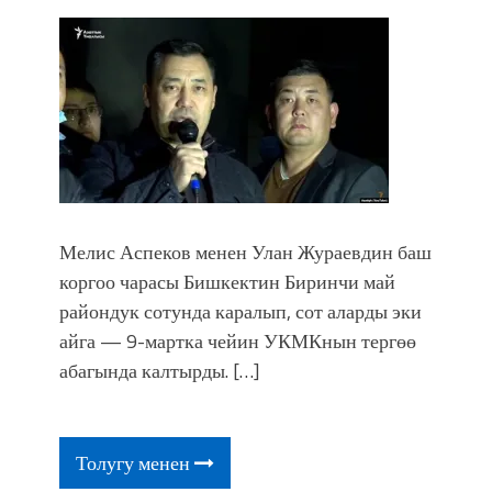
Мелис Аспеков менен Улан Жураевдин баш
коргоо чарасы Бишкектин Биринчи май
райондук сотунда каралып, сот аларды эки
айга — 9-мартка чейин УКМКнын тергөө
абагында калтырды. […]
Толугу менен