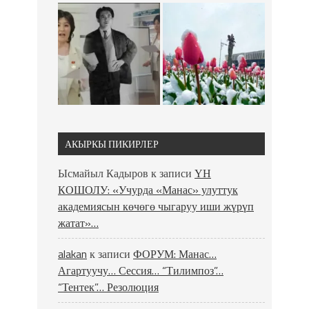
АКЫРКЫ ПИКИРЛЕР
Ысмайыл Кадыров
к записи
ҮН
КОШОЛУ: «Учурда «Манас» улуттук
академиясын көчөгө чыгаруу иши жүрүп
жатат»…
alakan
к записи
ФОРУМ: Манас…
Агартуучу… Сессия… “Тилимпоз”…
“Тентек”… Резолюция