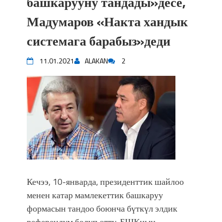
башкарууну тандады»десе,
Мадумаров «Накта хандык
системага барабыз»деди
11.01.2021
ALAKAN
2
Кечээ, 10-январда, президенттик шайлоо
менен катар мамлекеттик башкаруу
формасын тандоо боюнча бүткүл элдик
референдум болуп өттү. БШКнын