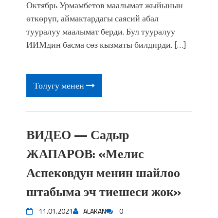
Октябрь Урмамбетов маалымат жыйынын
өткөрүп, аймактардагы саясий абал
тууралуу маалымат берди. Бул тууралуу
ИИМдин басма сөз кызматы билдирди. […]
Толугу менен
ВИДЕО — Садыр
ЖАПАРОВ: «Мелис
Аспековдун менин шайлоо
штабыма эч тиешеси жок»
11.01.2021
ALAKAN
0