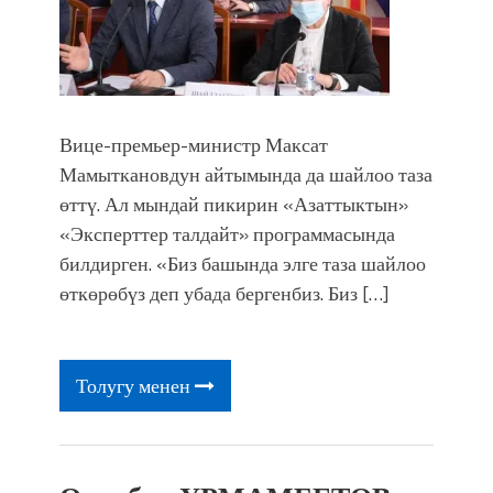
Вице-премьер-министр Максат
Мамыткановдун айтымында да шайлоо таза
өттү. Ал мындай пикирин «Азаттыктын»
«Эксперттер талдайт» программасында
билдирген. «Биз башында элге таза шайлоо
өткөрөбүз деп убада бергенбиз. Биз […]
Толугу менен