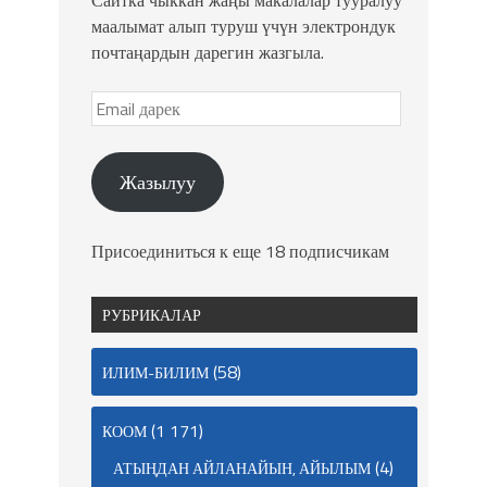
Сайтка чыккан жаңы макалалар тууралуу
маалымат алып туруш үчүн электрондук
почтаңардын дарегин жазгыла.
Жазылуу
Присоединиться к еще 18 подписчикам
РУБРИКАЛАР
(58)
ИЛИМ-БИЛИМ
(1 171)
КООМ
(4)
АТЫҢДАН АЙЛАНАЙЫН, АЙЫЛЫМ