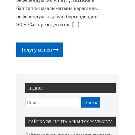
баштапкы маалыматына караганда,
референдумга добуш бергендердин
80,97%ы президенттик, […]
Толугу менен
ИЗДӨӨ
САЙТКА ЭЛ. ПОЧТА АРКЫЛУУ ЖАЗЫЛУУ