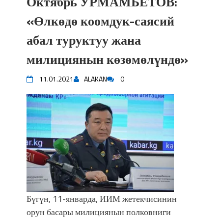
Октябрь УРМАМБЕТОВ:
«Өлкөдө коомдук-саясий
абал туруктуу жана
милициянын көзөмөлүндө»
11.01.2021
ALAKAN
0
Бүгүн, 11-январда, ИИМ жетекчисинин
орун басары милициянын полковниги