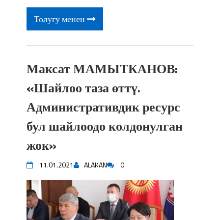
Толугу менен
Максат МАМЫТКАНОВ:
«Шайлоо таза өттү.
Административдик ресурс
бул шайлоодо колдонулган
жок»
11.01.2021
ALAKAN
0