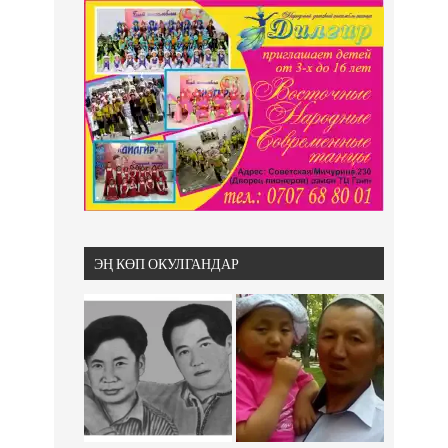
ЭҢ КӨП ОКУЛГАНДАР