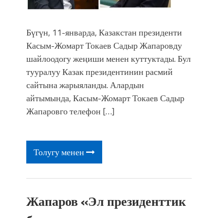
Бүгүн, 11-январда, Казакстан президенти
Касым-Жомарт Токаев Садыр Жапаровду
шайлоодогу жеңиши менен куттуктады. Бул
тууралуу Казак президентинин расмий
сайтына жарыяланды. Алардын
айтымында, Касым-Жомарт Токаев Садыр
Жапаровго телефон […]
Толугу менен
Жапаров «Эл президенттик