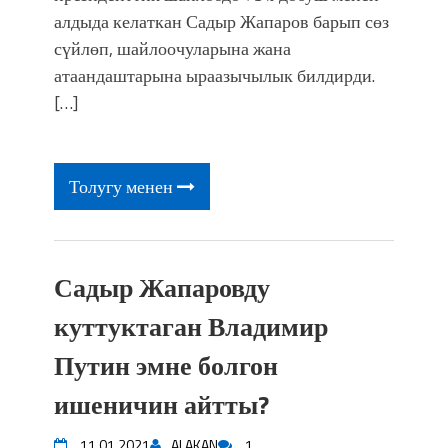
фонтанды көрүү үчүн Royal Central
алдыда келаткан Садыр Жапаров барып сөз
Park'ка 30 миң адам чогулду
сүйлөп, шайлоочуларына жана
атаандаштарына ыраазычылык билдирди.
[…]
Толугу менен
Садыр Жапаровду
куттуктаган Владимир
Путин эмне болгон
ишеничин айтты?
11.01.2021
ALAKAN
1