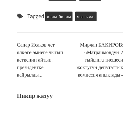
Tagged
илим-билим
маалымат
Сапар Исаков чет
Мирлан БАКИРОВ:
өлкөгө эмнеге чыгып
«Матраимовдун 7
кеткенин айтып,
тыйынга тиешеси
президентке
жоктугун депутаттык
кайрылды…
комиссия аныктады»
Пикир жазуу