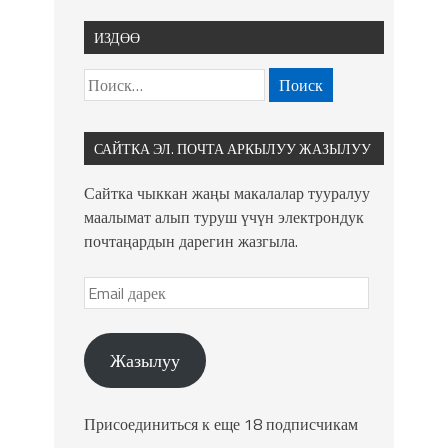
ИЗДӨӨ
САЙТКА ЭЛ. ПОЧТА АРКЫЛУУ ЖАЗЫЛУУ
Сайтка чыккан жаңы макалалар тууралуу
маалымат алып туруш үчүн электрондук
почтаңардын дарегин жазгыла.
Жазылуу
Присоединиться к еще 18 подписчикам