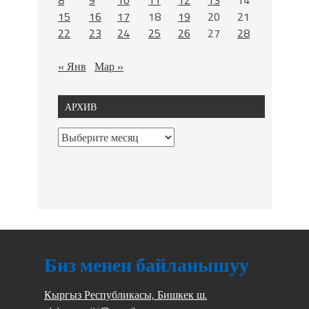
15
16
17
18
19
20
21
22
23
24
25
26
27
28
« Янв
Мар »
АРХИВ
Биз менен байланышуу
Кыргыз Республикасы, Бишкек ш.