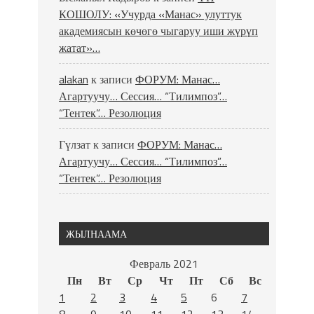
КОШОЛУ: «Учурда «Манас» улуттук
академиясын көчөгө чыгаруу иши жүрүп
жатат»…
alakan
к записи
ФОРУМ: Манас…
Агартуучу… Сессия… “Тилимпоз”…
“Тентек”… Резолюция
Гүлзат
к записи
ФОРУМ: Манас…
Агартуучу… Сессия… “Тилимпоз”…
“Тентек”… Резолюция
ЖЫЛНААМА
Февраль 2021
Пн
Вт
Ср
Чт
Пт
Сб
Вс
1
2
3
4
5
6
7
8
9
10
11
12
13
14