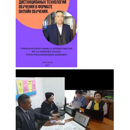
атка минерлер дагы катышса жакшы
болмок”