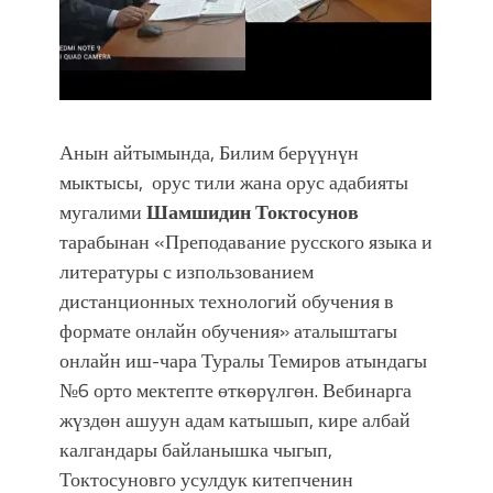
Анын айтымында, Билим берүүнүн
мыктысы, орус тили жана орус адабияты
мугалими
Шамшидин Токтосунов
тарабынан «Преподавание русского языка и
литературы с изпользованием
дистанционных технологий обучения в
формате онлайн обучения» аталыштагы
онлайн иш-чара Туралы Темиров атындагы
№6 орто мектепте өткөрүлгөн. Вебинарга
жүздөн ашуун адам катышып, кире албай
калгандары байланышка чыгып,
Токтосуновго усулдук китепченин