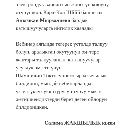
электрондук вариантын жөнөтүп коюуну
өтүнүшкөн. Кара-Көл ШБББ башчысы
Алымкан Мырзалиева
бардык
катышуучуларга ийгилик каалады.
Вебинар аягында тегерек үстөлдө талкуу
болуп, аралыктан окутуунун оң-терс
жактары талкууланып, катышуучулар
усулдук эмгеги үчүн
Шамшидин
Токтосуновго ыраазычылык
билдирип, мындай вебинарларды
үзгүлтүксүз уюштурулуп туруу мыкты
жетишкендиктерди берет деген ойлорун
билдиришкен.
Салима ЖАКШЫЛЫК кызы