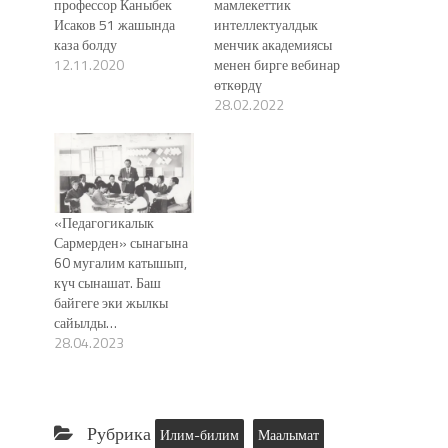
профессор Каныбек
мамлекеттик
Исаков 51 жашында
интеллектуалдык
каза болду
менчик академиясы
12.11.2020
менен бирге вебинар
өткөрдү
28.02.2022
«Педагогикалык
Сармерден» сынагына
60 мугалим катышып,
күч сынашат. Баш
байгеге эки жылкы
сайылды…
28.04.2023
Рубрика
Илим-билим
Маалымат