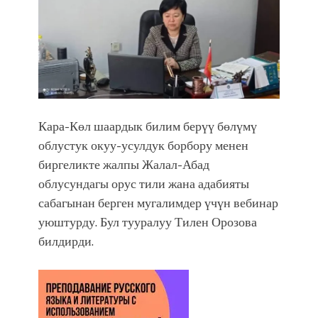
Садыр ЖАПАРОВ: “Айтматовдой
адабият алпы чыгыш үчүн, улуу көч
уланышы үчүн журнал сөзсүз керек!”
“Китепкана түнγ-2026”: Психолог
Мээрим Мураталиева менен
жолугушууга келиңиз! (Дарек. Видео)
Латын арибиндеги “Чабуул”... “Ала-
Кара-Көл шаардык билим берүү бөлүмү
Тоо” журналынын тарыхы жана
облустук окуу-усулдук борбору менен
редакторлору... (Тизме. Видео)
биргеликте жалпы Жалал-Абад
“КАРА КЕМПИР”: ҮМҮТТҮН
облусундагы орус тили жана адабияты
ТҮБӨЛҮК СИМВОЛУ
Кыргызстандагы эң ири музыкалуу
сабагынан берген мугалимдер үчүн вебинар
фонтанды көрүү үчүн Royal Central
уюштурду. Бул тууралуу Тилен Орозова
Park'ка 30 миң адам чогулду
билдирди.
Фестиваль Symphony of Water & Light
собрал более 20 тысяч гостей
Жыргалбек КАСАБОЛОТОВ:
“Уңгужол” темадагы тегерек столго