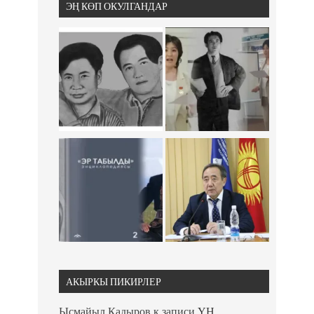
ЭҢ КӨП ОКУЛГАНДАР
АКЫРКЫ ПИКИРЛЕР
Ысмайыл Кадыров
к записи
ҮН