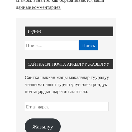
данные комментариев
.
ИЗДӨӨ
САЙТКА ЭЛ. ПОЧТА АРКЫЛУУ ЖАЗЫЛУУ
Сайтка чыккан жаңы макалалар тууралуу
маалымат алып туруш үчүн электрондук
почтаңардын дарегин жазгыла.
Жазылуу