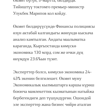
Өкмөт бүгүн, 5-мартта, билдирди.
фонтанды көрүү үчүн Royal Central
Тийиштүү токтомго премьер-министр
Park'ка 30 миң адам чогулду
Улукбек Марипов кол койду.
Өкмөт билдирүүсүндө Финансы полициясы
өзүн актабай калгандыгы жөнүндө кыскача
анализ камтылган. Андагы маалыматка
караганда, Кыргызстанда көмүскө
экономика 130 млрд. сом же ички дүң
өнүмдүн 23.6%ын түзөт.
Эксперттер болсо, көмүскө экономика 24-
43% экенин белгилешет. Өкмөт муну
Экономикалык кылмыштарга каршы күрөш
боюнча мамлекеттик кызматынын натыйжа
бербегендиги деп түшүндүргөн. Ошондой
эле эксперттер жана бизнес чөйрө аталган