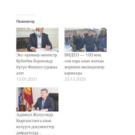
Окшоштор
Экс-премьер-министр
ВИДЕО — 100 миң
Кубатбек Бороновду
сом пара алып жаткан
бүгүн Финпол суракка
жеринен милиционер
алат
кармалды
12.01.2021
22.12.2020
Адамкул Жунусовду
Кыргызстанга алып
келүүгө документтер
даярдалууда…