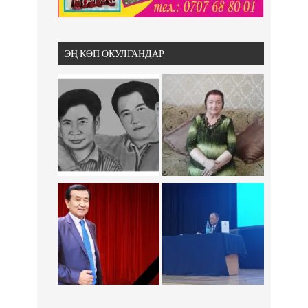
ЭҢ КӨП ОКУЛГАНДАР