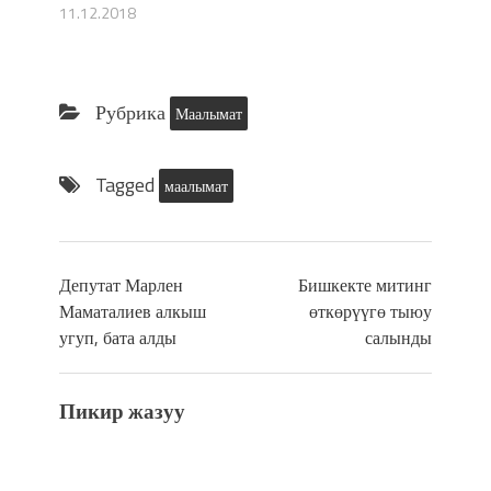
11.12.2018
Рубрика
Маалымат
Tagged
маалымат
Депутат Марлен
Бишкекте митинг
Маматалиев алкыш
өткөрүүгө тыюу
угуп, бата алды
салынды
Пикир жазуу