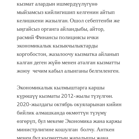
кызмат алардын ишмердүүлүгүнө
мыйзамсыз кийлигишип келгенин айтып
келишкени жазылган. Ошол себептенби же
ыӊгайсыз органга айландыбы, айтор,
расмий Финансы полициясы ички
экономикалык кызыкчылыктарды
коргобостон, жазалоочу кызматка айланып
калган деген жүйө менен аталган кызматты
жоюу чечим кабыл алынганы белгиленген.
Экономикалык кылмыштарга каршы
күрөшүү кызматы 2012-жылы түзүлгөн.
2020-жылдагы октябрь окуяларынан кийин
бийлик алмашканда өкмөттүн түзүмү
өзгөрүп, бул мекеме Экономика жана каржы
министрлигине кошулган болчу. Анткен
менен бул кызматтын жаралышы жана