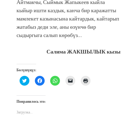
Айтмакчы, Сыймык Жапыкеев кыйла
кыйыр ишти каздык, канча бир каражатты
мамлекет казынасына кайтардык, кайтарып
жатабыз деди эле, аны өзүнчө бир
сыдыргыга салып көрөбүз…
Салима ЖАКШЫЛЫК кызы
Бөлүшүңүз:
Нажмите,
Нажмите,
Нажмите,
Послать
Нажмите
чтобы
чтобы
чтобы
ссылку
для
поделиться
открыть
поделиться
другу
печати
на
на
в
по
(Открывается
Twitter
Facebook
WhatsApp
электронной
в
(Открывается
(Открывается
(Открывается
почте
новом
Понравилось это:
в
в
в
(Открывается
окне)
новом
новом
новом
в
окне)
окне)
окне)
новом
Загрузка...
окне)