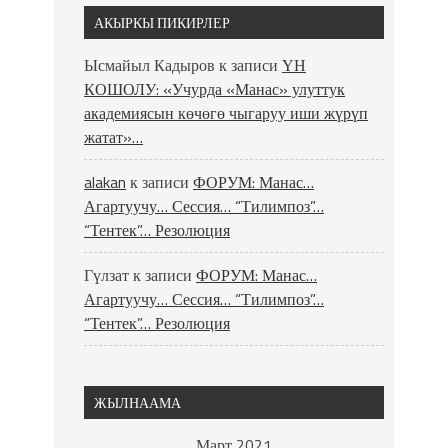
АКЫРКЫ ПИКИРЛЕР
Ысмайыл Кадыров
к записи
ҮН
КОШОЛУ: «Учурда «Манас» улуттук
академиясын көчөгө чыгаруу иши жүрүп
жатат»…
alakan
к записи
ФОРУМ: Манас…
Агартуучу… Сессия… “Тилимпоз”…
“Тентек”… Резолюция
Гүлзат
к записи
ФОРУМ: Манас…
Агартуучу… Сессия… “Тилимпоз”…
“Тентек”… Резолюция
ЖЫЛНААМА
Март 2021