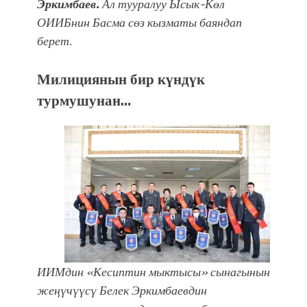
Эркимбаев.
Ал тууралуу Ысык-Көл
ОИИБнин Басма сөз кызматы баяндап
берет.
Милициянын бир күндүк
турмушунан…
ИИМдин «Кесиптин мыктысы» сынагынын
жеӊүчүүсү Белек Эркимбаевдин