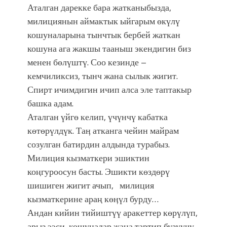
Аталган дарекке бара жатканыбызда,
милициянын аймактык ыйгарым өкүлү
кошуналарына тынчтык бербей жаткан
кошуна ага жакшы тааныш экендигин биз
менен бөлүштү. Соо кезинде –
кемчиликсиз, тынч жана сылык жигит.
Спирт ичимдигин ичип алса эле таптакыр
башка адам.
Аталган үйгө келип, үчүнчү кабатка
көтөрүлдүк. Таӊ атканга чейин майрам
созулган батирдин алдында турабыз.
Милиция кызматкери эшиктин
коңгуроосун басты. Эшикти көздөрү
шишиген жигит ачып, милиция
кызматкерине араң көӊүл бурду…
Андан кийин тийиштүү аракеттер көрүлүп,
арыз ээси, кошуналар жана тартип бузуучу