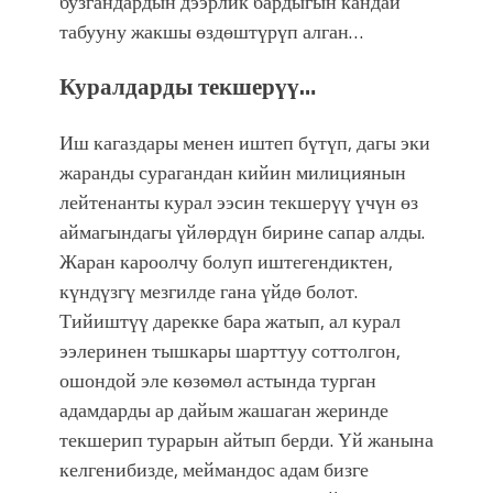
бузгандардын дээрлик бардыгын кандай
табууну жакшы өздөштүрүп алган…
Куралдарды текшерүү…
Иш кагаздары менен иштеп бүтүп, дагы эки
жаранды сурагандан кийин милициянын
лейтенанты курал ээсин текшерүү үчүн өз
аймагындагы үйлөрдүн бирине сапар алды.
Жаран кароолчу болуп иштегендиктен,
күндүзгү мезгилде гана үйдө болот.
Тийиштүү дарекке бара жатып, ал курал
ээлеринен тышкары шарттуу соттолгон,
ошондой эле көзөмөл астында турган
адамдарды ар дайым жашаган жеринде
текшерип турарын айтып берди. Үй жанына
келгенибизде, меймандос адам бизге