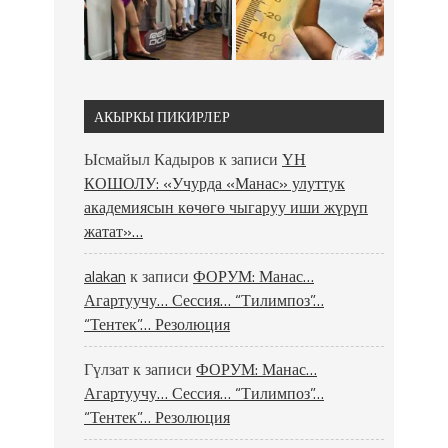
АКЫРКЫ ПИКИРЛЕР
Ысмайыл Кадыров
к записи
ҮН
КОШОЛУ: «Учурда «Манас» улуттук
академиясын көчөгө чыгаруу иши жүрүп
жатат»…
alakan
к записи
ФОРУМ: Манас…
Агартуучу… Сессия… “Тилимпоз”…
“Тентек”… Резолюция
Гүлзат
к записи
ФОРУМ: Манас…
Агартуучу… Сессия… “Тилимпоз”…
“Тентек”… Резолюция