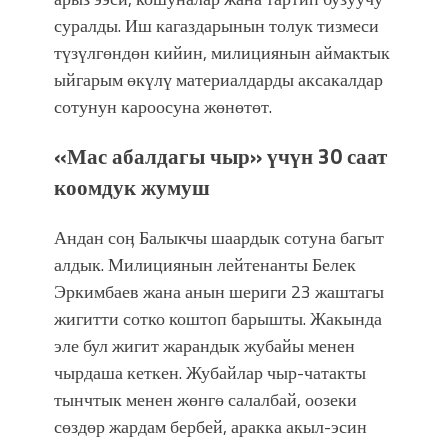
суралды. Иш кагаздарынын толук тизмеси
түзүлгөндөн кийин, милициянын аймактык
ыйгарым өкүлү материалдарды аксакалдар
сотунун кароосуна жөнөтөт.
«Мас абалдагы чыр» үчүн 30 саат
коомдук жумуш
Андан соӊ Балыкчы шаардык сотуна багыт
алдык. Милициянын лейтенанты Белек
Эркимбаев жана анын шериги 23 жаштагы
жигитти сотко коштоп барышты. Жакында
эле бул жигит жарандык жубайы менен
чырдаша кеткен. Жубайлар чыр-чатакты
тынчтык менен жөнгө салалбай, оозеки
сөздөр жардам бербей, аракка акыл-эсин