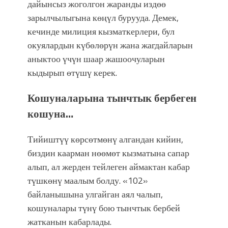
дайынсыз жоголгон жаранды издөө
зарылчылыгына көңүл бурууда. Демек,
кечинде милиция кызматкерлери, бул
окуялардын күбөлөрүн жана жагдайларын
аныктоо үчүн шаар жашоочуларын
кыдырып өтүшү керек.
Кошуналарына тынчтык бербеген
кошуна…
Тийиштүү көрсөтмөнү алгандан кийин,
биздин каарман нөөмөт кызматына сапар
алып, ал жерден тейлеген аймактан кабар
түшкөнү маалым болду. «102»
байланышына улгайган аял чалып,
кошуналары түнү бою тынчтык бербей
жатканын кабарлады.