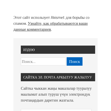
Этот сайт использует Akismet для борьбы со
спамом.
Узнайте, как обрабатываются ваши
данные комментариев
.
ИЗДӨӨ
САЙТКА ЭЛ. ПОЧТА АРКЫЛУУ ЖАЗЫЛУУ
Сайтка чыккан жаңы макалалар тууралуу
маалымат алып туруш үчүн электрондук
почтаңардын дарегин жазгыла.