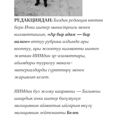
фонтанды көрүү үчүн Royal Central
Park'ка 30 миң адам чогулду
РЕДАКЦИЯДАН:
Биздин
редакция көптөн
бери Ички иштер министрлиги менен
кызматташып,
«Ар бир адам — бир
аалам»
аттуу рубрика алдында ары
кооптуу, ары жооптуу кызматта иштеп
жаткан ИИМдин эр-азаматтары,
айымдары тууралуу макала-
материалдарды сүрөттөрү менен
жарыялап келет.
ИИМдин бул жолку каарманы — Балыкчы
шаардык ички иштер бөлүмүнүн
милициянын аймактык ыйгарым өкүлү
милициянын лейтенанты
Белек