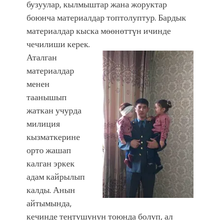
бузуулар, кылмыштар жана жоруктар
боюнча материалдар топтолуптур. Бардык
материалдар кыска мөөнөттүн ичинде
чечилиши керек.
Аталган
материалдар
менен
таанышып
жаткан учурда
милиция
кызматкерине
орто жашап
калган эркек
адам кайрылып
калды. Анын
айтымында,
кечинде теӊтушунун тоюнда болуп, ал