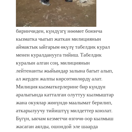
биринчиден, күндүзгү нөөмөт боюнча
кызматка чыгып жаткан милициянын
аймактык ыйгарым өкүлү табелдик курал
менен куралданууга тийиш. Табелдик
куралын алган соӊ, милициянын
лейтенанты жыйындар залына багыт алып,
ал жерден жалпы көрсөтмөлөрдү алат.
Милиция кызматкерлерине бир күндүн
аралыгында катталган олуттуу кылмыштар
жана окуялар жөнүндө маалымат берилип,
аткарылуучу тийиштүү милдеттер коюлат.
Бүгүн, ыкчам кезметчи өзгөчө оор кылмыш
жасаган аялды, ошондой эле шаарда