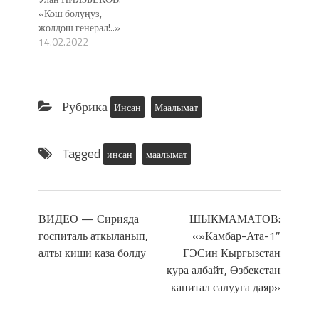
«Кош болуңуз,
жолдош генерал!..»
14.02.2022
Рубрика
Инсан
Маалымат
Tagged
инсан
маалымат
ВИДЕО — Сирияда
ШЫКМАМАТОВ:
госпиталь аткыланып,
«»Камбар-Ата-1″
алты киши каза болду
ГЭСин Кыргызстан
кура албайт, Өзбекстан
капитал салууга даяр»