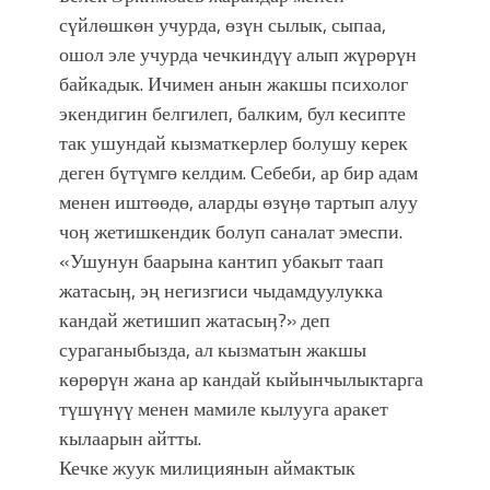
сүйлөшкөн учурда, өзүн сылык, сыпаа,
ошол эле учурда чечкиндүү алып жүрөрүн
байкадык. Ичимен анын жакшы психолог
экендигин белгилеп, балким, бул кесипте
так ушундай кызматкерлер болушу керек
деген бүтүмгө келдим. Себеби, ар бир адам
менен иштөөдө, аларды өзүӊө тартып алуу
чоӊ жетишкендик болуп саналат эмеспи.
«Ушунун баарына кантип убакыт таап
жатасыӊ, эң негизгиси чыдамдуулукка
кандай жетишип жатасыӊ?» деп
сураганыбызда, ал кызматын жакшы
көрөрүн жана ар кандай кыйынчылыктарга
түшүнүү менен мамиле кылууга аракет
кылаарын айтты.
Кечке жуук милициянын аймактык