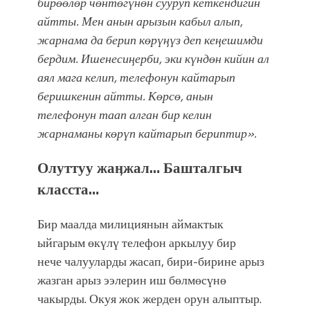
бирөөлөр чөнтөгүнөн сууруп кеткендигин
айтты. Мен анын арызын кабыл алып,
жарнама да берип көрүӊүз деп кеӊешимди
бердим. Ишенесиӊерби, эки күндөн кийин ал
аял мага келип, телефонун кайтарып
беришкенин айтты. Көрсө, анын
телефонун таап алган бир келин
жарнаманы көрүп кайтарып бериптир».
Олуттуу жаӊжал… Башталгыч
класста…
Бир маалда милициянын аймактык
ыйгарым өкүлү телефон аркылуу бир
нече чалууларды жасап, бири-бирине арыз
жазган арыз ээлерин иш бөлмөсүнө
чакырды. Окуя жок жерден орун алыптыр.