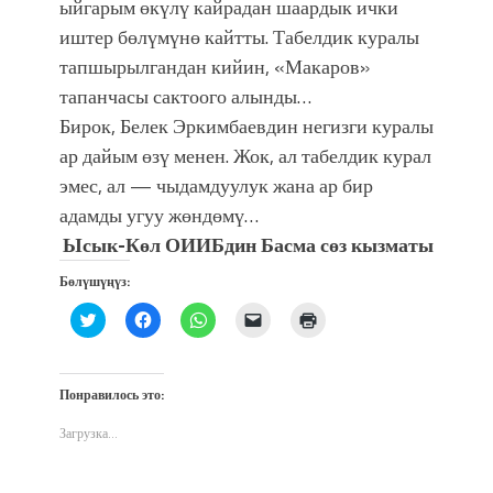
ыйгарым өкүлү кайрадан шаардык ички
иштер бөлүмүнө кайтты. Табелдик куралы
тапшырылгандан кийин, «Макаров»
тапанчасы сактоого алынды…
Бирок, Белек Эркимбаевдин негизги куралы
ар дайым өзү менен. Жок, ал табелдик курал
эмес, ал — чыдамдуулук жана ар бир
адамды угуу жөндөмү…
Ысык-Көл ОИИБдин Басма сөз кызматы
Бөлүшүңүз:
Нажмите,
Нажмите,
Нажмите,
Послать
Нажмите
чтобы
чтобы
чтобы
ссылку
для
поделиться
открыть
поделиться
другу
печати
на
на
в
по
(Открывается
Twitter
Facebook
WhatsApp
электронной
в
(Открывается
(Открывается
(Открывается
почте
новом
Понравилось это:
в
в
в
(Открывается
окне)
новом
новом
новом
в
окне)
окне)
окне)
новом
Загрузка...
окне)