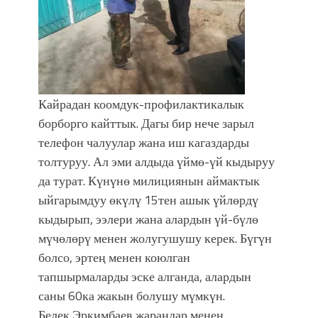
Кайрадан коомдук-профилактикалык
борборго кайттык. Дагы бир нече зарыл
телефон чалуулар жана иш кагаздарды
толтуруу. Ал эми алдыда үймө-үй кыдыруу
да турат. Күнүнө милициянын аймактык
ыйгарымдуу өкүлү 15тен ашык үйлөрдү
кыдырып, ээлери жана алардын үй-бүлө
мүчөлөрү менен жолугушушу керек. Бүгүн
болсо, эртең менен коюлган
тапшырмаларды эске алганда, алардын
саны 60ка жакын болушу мүмкүн.
Белек Эркимбаев жарандар менен