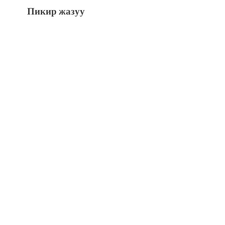
Пикир жазуу