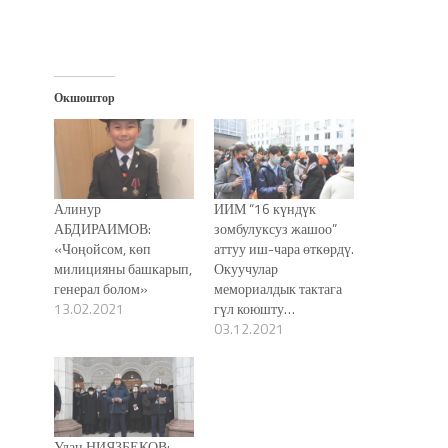
Окшоштор
Алинур
ИИМ “16 күндүк
АБДИРАИМОВ:
зомбулуксуз жашоо”
«Чоңойсом, көп
аттуу иш-чара өткөрдү.
милицияны башкарып,
Окуучулар
генерал болом»
мемориалдык тактага
13.02.2021
гүл коюшту…
03.12.2021
Улан НИЯЗБЕКОВ: