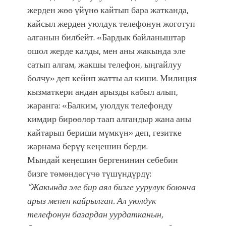
жерден жөө үйүнө кайтып бара жатканда,
кайсыл жерден уюлдук телефонун жоготуп
алганын билбейт. «Бардык байланыштар
ошол жерде калды, мен аны жакында эле
сатып алгам, жакшы телефон, ыңгайлуу
болчу» деп кейип жатты ал киши. Милиция
кызматкери андан арызды кабыл алып,
жаранга: «Балким, уюлдук телефонду
кимдир бирөөлөр таап алгандыр жана аны
кайтарып бериши мүмкүн» деп, гезитке
жарнама берүү кеӊешин берди.
Мындай кеӊешин бергенинин себебин
бизге төмөндөгүчө түшүндүрдү:
“Жакында эле бир аял бизге уурулук боюнча
арыз менен кайрылган. Ал уюлдук
телефонун базардан уурдатканын,