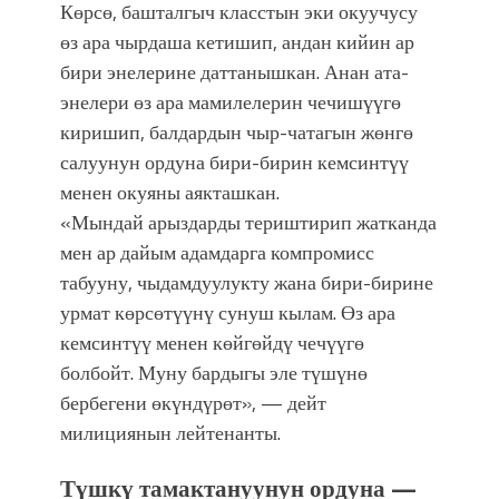
Көрсө, башталгыч класстын эки окуучусу
өз ара чырдаша кетишип, андан кийин ар
бири энелерине даттанышкан. Анан ата-
энелери өз ара мамилелерин чечишүүгө
киришип, балдардын чыр-чатагын жөнгө
салуунун ордуна бири-бирин кемсинтүү
менен окуяны аякташкан.
«Мындай арыздарды териштирип жатканда
мен ар дайым адамдарга компромисс
табууну, чыдамдуулукту жана бири-бирине
урмат көрсөтүүнү сунуш кылам. Өз ара
кемсинтүү менен көйгөйдү чечүүгө
болбойт. Муну бардыгы эле түшүнө
бербегени өкүндүрөт», — дейт
милициянын лейтенанты.
Түшкү тамактануунун ордуна —