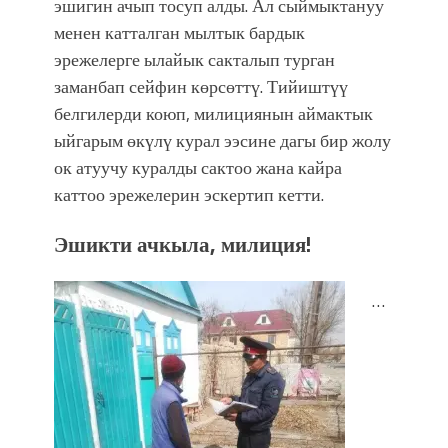
эшигин ачып тосуп алды. Ал сыймыктануу
менен катталган мылтык бардык
эрежелерге ылайык сакталып турган
заманбап сейфин көрсөттү. Тийиштүү
белгилерди коюп, милициянын аймактык
ыйгарым өкүлү курал ээсине дагы бир жолу
ок атуучу куралды сактоо жана кайра
каттоо эрежелерин эскертип кетти.
Эшикти ачкыла, милиция!
…