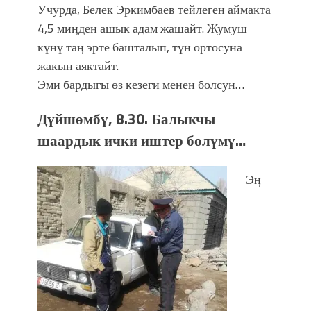
Учурда, Белек Эркимбаев тейлеген аймакта
4,5 миӊден ашык адам жашайт. Жумуш
күнү таӊ эрте башталып, түн ортосуна
жакын аяктайт.
Эми бардыгы өз кезеги менен болсун…
Дүйшөмбү, 8.30. Балыкчы
шаардык ички иштер бөлүмү…
Эӊ