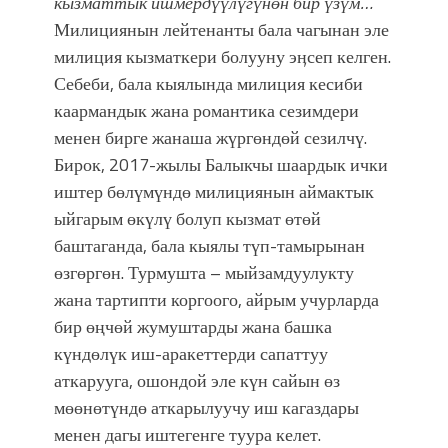
кызматтык ишмердүүлүгүнөн бир үзүм…
Милициянын лейтенанты бала чагынан эле
милиция кызматкери болууну эӊсеп келген.
Себеби, бала кыялында милиция кесиби
каармандык жана романтика сезимдери
менен бирге жанаша жүргөндөй сезилчү.
Бирок, 2017-жылы Балыкчы шаардык ички
иштер бөлүмүндө милициянын аймактык
ыйгарым өкүлү болуп кызмат өтөй
баштаганда, бала кыялы түп-тамырынан
өзгөргөн. Турмушта – мыйзамдуулукту
жана тартипти коргоого, айрым учурларда
бир өңчөй жумуштарды жана башка
күндөлүк иш-аракеттерди сапаттуу
аткарууга, ошондой эле күн сайын өз
мөөнөтүндө аткарылуучу иш кагаздары
менен дагы иштегенге туура келет.