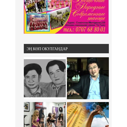
ЭҢ КӨП ОКУЛГАНДАР