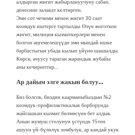
алдырган жигит жабырлануучуну сабап,
денесине залакат келтирген.
Эми сот чечими менен жигит 30 саат
коомдук иштерге тартылды. Өзүн жоготкон
жигит, милиция кызматкерлери менен
болгон аӊгемелешүүдө эми мындай ишке
барбастыгын убада кылып үйүнө шашылды.
Көрсө, ачуусу тараган жарандык жубайы
аны кечириптир…
Ар дайым элге жакын болуу…
Биз болсок, биздин каарманыбыздын №2
коомдук-профилактикалык борборунда
жайгашкан кызмат бөлмөсүнө бет алдык.
Анын жумуш столунун үстүндө 15тен
ашуун үй-бүлөлүк зомбулук, ар кандай укук