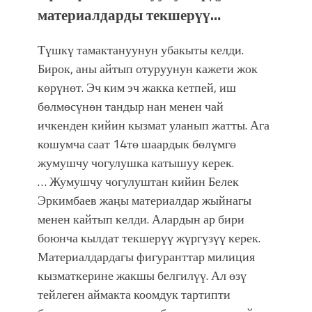
материалдарды текшерүү…
Түшкү тамактануунун убакыты келди.
Бирок, аны айтып отуруунун кажети жок
көрүнөт. Эч ким эч жакка кетпей, иш
бөлмөсүнөн тандыр нан менен чай
ичкенден кийин кызмат уланып жатты. Ага
кошумча саат 14тө шаардык бөлүмгө
жумушчу чогулушка катышуу керек.
… Жумушчу чогулуштан кийин Белек
Эркимбаев жаңы материалдар жыйнагы
менен кайтып келди. Алардын ар бири
боюнча кылдат текшерүү жүргүзүү керек.
Материалдардагы фигуранттар милиция
кызматкерине жакшы белгилүү. Ал өзү
тейлеген аймакта коомдук тартипти