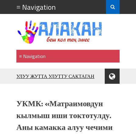
УЛУУ ЖУТТА УЛУТТУ САКТАГАН
ЖУСУП АБДРАХМАНОВ
10 000 гостей насладились
впечатляющим шоу музыкальных
фонтанов в Royal Central Park
УКМК: «Матраимовдун
Аида САЛЯНОВА: "Кыргыз шахмат
кылмыш иши токтотулду.
союзунун президенти болуп
шайланышым сыймык жана чоң
Аны камакка алуу чечими
жоопкерчилик!"
Садыр ЖАПАРОВ: “Айтматовдой