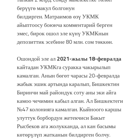
берүүгө макул болгонун
билдирген. Матраимов өзү УКМК
айыптоосу боюнча комментарий берген
эмес, бирок ошол эле күнү УКМКнын
депозиттик эсебине 80 млн. сом төккөн.
Ошондой эле ал
2021-жылы 18-февралда
кайтадан УКМКга суракка чакырылып
камалган. Анын бөгөт чарасы 20-февралда
жабык эшик артында каралып, Бишкектин
Биринчи май райондук соту аны эки айга
камоо чечимин кабыл алган. Ал Бишкектеги
№47 колонияга камалган. Кыйноого каршы
улуттук борбордун жетекчиси Бакыт
Рысбеков ага жолукканда, ал кан басымы
көтөрүлүп жатканын билдирген болчу.