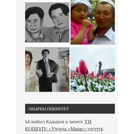
АКЫРКЫ ПИКИРЛЕР
Ысмайыл Кадыров
к записи
ҮН
КОШОЛУ: «Учурда «Манас» улуттук