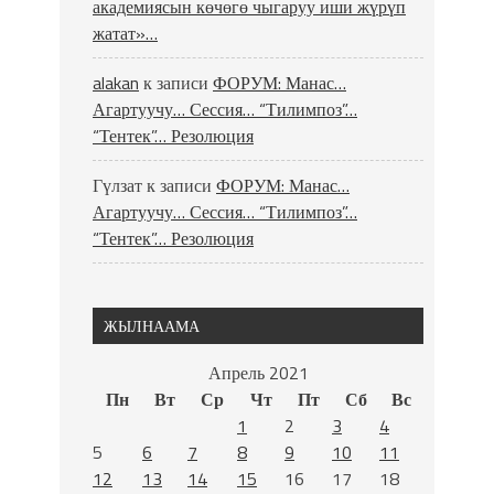
академиясын көчөгө чыгаруу иши жүрүп
жатат»…
alakan
к записи
ФОРУМ: Манас…
Агартуучу… Сессия… “Тилимпоз”…
“Тентек”… Резолюция
Гүлзат
к записи
ФОРУМ: Манас…
Агартуучу… Сессия… “Тилимпоз”…
“Тентек”… Резолюция
ЖЫЛНААМА
Апрель 2021
Пн
Вт
Ср
Чт
Пт
Сб
Вс
1
2
3
4
5
6
7
8
9
10
11
12
13
14
15
16
17
18