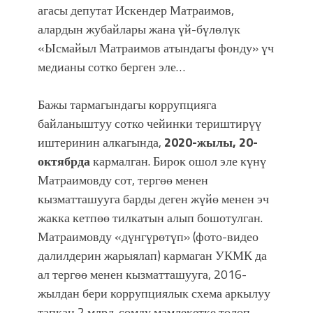
агасы депутат Искендер Матраимов,
алардын жубайлары жана үй-бүлөлүк
«Ысмайыл Матраимов атындагы фонду» үч
медианы сотко берген эле…
Бажы тармагындагы коррупцияга
байланыштуу сотко чейинки териштирүү
иштеринин алкагында,
2020-жылы, 20-
октябрда
кармалган. Бирок ошол эле күнү
Матраимовду сот, тергөө менен
кызматташууга барды деген жүйө менен эч
жакка кетпөө тилкатын алып бошотулган.
Матраимовду «дүнгүрөтүп» (фото-видео
далилдерин жарыялап) кармаган УКМК да
ал тергөө менен кызматташууга, 2016-
жылдан бери коррупциялык схема аркылуу
тапкан 2 млрд. сомду мамлекетке төлөп