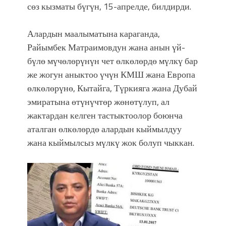
болмок”
сөз кызматы бүгүн, 15-апрелде, билдирди.
Алардын маалыматына караганда,
Райымбек Матраимовдун жана анын үй-
бүлө мүчөлөрүнүн чет өлкөлөрдө мүлкү бар
же жогун аныктоо үчүн КМШ жана Европа
өлкөлөрүнө, Кытайга, Түркияга жана Дубай
эмиратына өтүнүчтөр жөнөтүлуп, ал
жактардан келген тастыктоолор боюнча
аталган өлкөлөрдө алардын кыймылдуу
жана кыймылсыз мүлкү жок болуп чыккан.