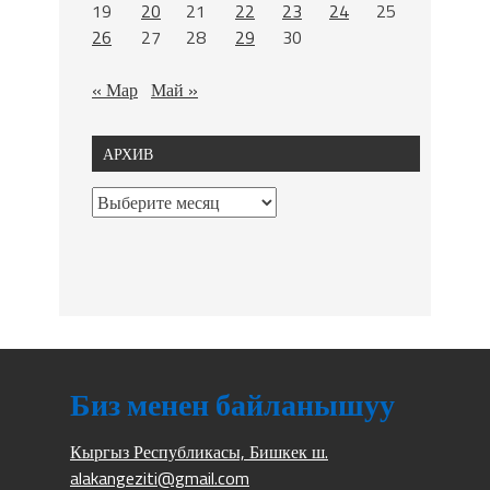
19
20
21
22
23
24
25
26
27
28
29
30
« Мар
Май »
АРХИВ
Биз менен байланышуу
Кыргыз Республикасы, Бишкек ш.
alakangeziti@gmail.com