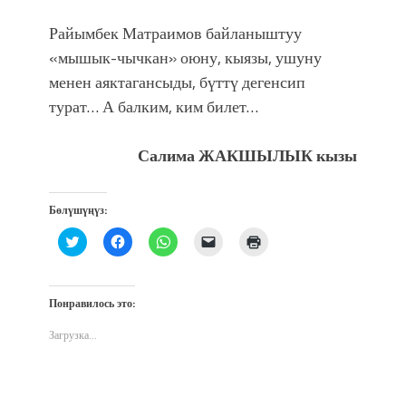
Райымбек Матраимов байланыштуу
«мышык-чычкан» оюну, кыязы, ушуну
менен аяктагансыды, бүттү дегенсип
турат… А балким, ким билет…
Салима ЖАКШЫЛЫК кызы
Бөлүшүңүз:
Нажмите,
Нажмите,
Нажмите,
Послать
Нажмите
чтобы
чтобы
чтобы
ссылку
для
поделиться
открыть
поделиться
другу
печати
на
на
в
по
(Открывается
Twitter
Facebook
WhatsApp
электронной
в
(Открывается
(Открывается
(Открывается
почте
новом
Понравилось это:
в
в
в
(Открывается
окне)
новом
новом
новом
в
окне)
окне)
окне)
новом
Загрузка...
окне)