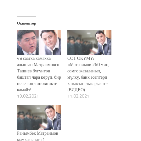
Окшоштор
48 саатка камакка
СОТ ӨКҮМҮ:
алынган Матраимовго
«Матраимов 260 миң
Ташиев бүгүнтөн
сомго жазаланып,
баштап чара көрүп, бир
мүлкү, банк эсептери
нече чоң чиновникти
камактан чыгарылат»
камайт!
(ВИДЕО)
19.02.2021
11.02.2021
Райымбек Матраимов
мамказынага 1