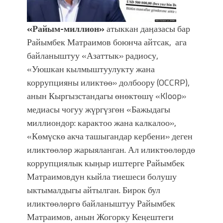
«Райым-миллион»
атыккан даӊазасы бар
Райымбек Матраимов боюнча айтсак, ага
байланыштуу «Азаттык» радиосу,
«Уюшкан кылмыштуулукту жана
коррупцияны иликтөө» долбоору (OCCRP),
анын Кыргызстандагы өнөктөшү «Kloop»
медиасы чогуу жүргүзгөн «Бажыдагы
миллиондор: карактоо жана калкалоо»,
«Көмүскө акча ташыгандар кербени» деген
иликтөөлөр жарыяланган. Ал иликтөөлөрдө
коррупциялык кыӊыр иштерге Райымбек
Матраимовдун кыйла тиешеси болушу
ыктымалдыгы айтылган. Бирок бул
иликтөөлөргө байланыштуу Райымбек
Матраимов, анын Жогорку Кеңештеги