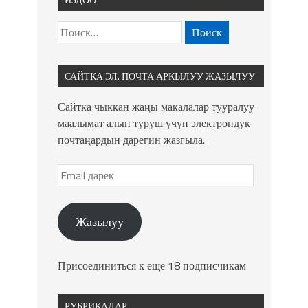
САЙТКА ЭЛ. ПОЧТА АРКЫЛУУ ЖАЗЫЛУУ
Сайтка чыккан жаңы макалалар тууралуу
маалымат алып туруш үчүн электрондук
почтаңардын дарегин жазгыла.
Жазылуу
Присоединиться к еще 18 подписчикам
РУБРИКАЛАР