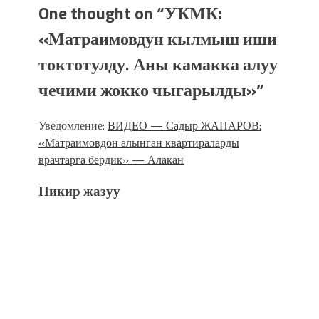
One thought on “
УКМК:
«Матраимовдун кылмыш иши
токтотулду. Аны камакка алуу
чечими жокко чыгарылды»
”
Уведомление:
ВИДЕО — Садыр ЖАПАРОВ:
«Матраимовдон алынган квартираларды
врачтарга бердик» — Алакан
Пикир жазуу