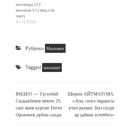
миллиард 223
миллион 512 миң сом
төктү
21.12.2020
Рубрика
Маалымат
Tagged
маалымат
ВИДЕО — Түгөлбай
Ширин АЙТМАТОВА:
Сыдыкбеков менен 25
«Апа, сизге бардыгы
саат маек курган Тенти
үчүн рахмат. Биз сизди
Орокчиев дүйнө салды
ар дайым эстейбиз»