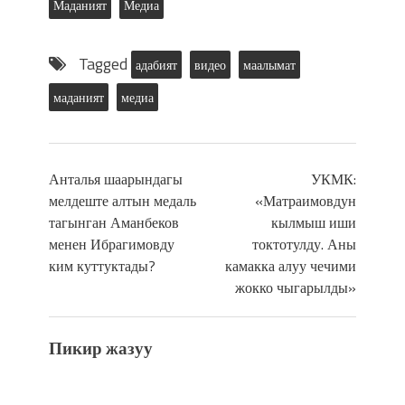
Маданият
Медиа
Tagged
адабият
видео
маалымат
маданият
медиа
Анталья шаарындагы
УКМК:
мелдеште алтын медаль
«Матраимовдун
тагынган Аманбеков
кылмыш иши
менен Ибрагимовду
токтотулду. Аны
ким куттуктады?
камакка алуу чечими
жокко чыгарылды»
Пикир жазуу