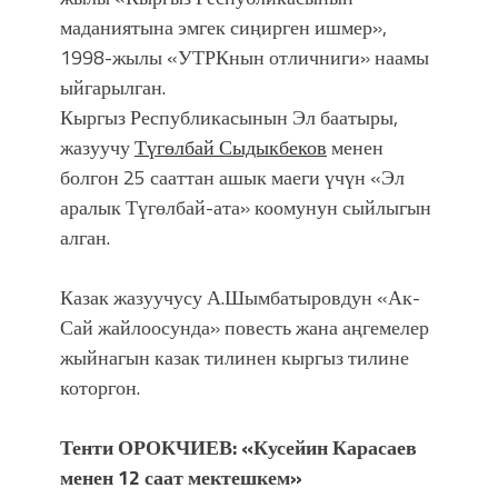
маданиятына эмгек сиңирген ишмер»,
1998-жылы «УТРКнын отличниги» наамы
ыйгарылган.
Кыргыз Республикасынын Эл баатыры,
жазуучу
Түгөлбай Сыдыкбеков
менен
болгон 25 сааттан ашык маеги үчүн «Эл
аралык Түгөлбай-ата» коомунун сыйлыгын
алган.
Казак жазуучусу А.Шымбатыровдун «Ак-
Сай жайлоосунда» повесть жана аңгемелер
жыйнагын казак тилинен кыргыз тилине
которгон.
Тенти ОРОКЧИЕВ: «Кусейин Карасаев
менен 12 саат мектешкем»