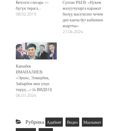
Кечээги слесарь —
Султан РАЕВ: «Нукем
бүгүн төрага…
жазуучуларга каражат
08.02.2019
бөлүү маселесин чечем
деп канча бут кийимин
жыртты»
27.04.2024
Каныбек
ИМАНАЛИЕВ:
«Эрнис, Элмирбек,
Зайырбек мен үчүн
тирүү…» (4 ВИДЕО)
06.07.2024
Рубрика
Адабият
Видео
Маалымат