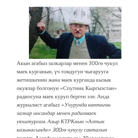
Акын агабыз залкарлар менен 300гө чукул
маек курганын, үч томдугун чыгарууга
жетишкенин жана маек курганда кызык
окуялар болгонун «Спутник Кыргызстан»
радиосуна маек куруп берген эле. Анда
журналист агабыз: «
Учурунда көптөгөн
залкар инсандар менен радиомаек
уюштургам. Азыр КТРКнын «Алтын
казынасында» 300гө чукулу сакталып
турат. Алардын узактыгы 20 мүнөттөн