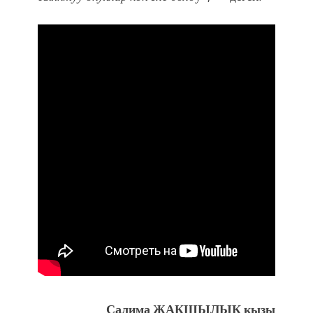
Салима ЖАКШЫЛЫК кызы