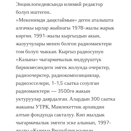
Энциклопедиясында илимий редактор
болуп иштеген..
«Мекенимди даңктаймын» деген аталышта
алгачкы ырлар жыйнагы 1978-жылы жарык
көргөн. 1991-жылы кыргыздын акын,
жазуучулары менен болгон радиомаектери
том болуп чыккан. Кыргыз радиосунун
«Казына» чыгармачылык өндүрүштүк
бирикмесиндеги эмгек жолунда очерктер,
радиоочерктер, радиокомпозициялар,
радиоэсселери, 1-1,5 саатка созулган
радиомаектери — 3500гө жакын
уктуруулар даярдалган. Алардын 300 саатка
жакыны УТРК, Мамлекеттик архивдин
алтын фондунда сакталуу. Көп жылдык
чыгармачылык эмгеги эске алынып, 1997-
жылы «Кыргыз Республикасынын