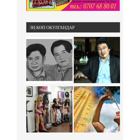
ЭҢ КӨП ОКУЛГАНДАР