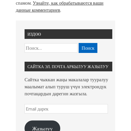
спамом.
Узнайте, как обрабатываются ваши
данные комментариев
.
ИЗДӨӨ
САЙТКА ЭЛ. ПОЧТА АРКЫЛУУ ЖАЗЫЛУУ
Сайтка чыккан жаңы макалалар тууралуу
маалымат алып туруш үчүн электрондук
почтаңардын дарегин жазгыла.
Жазылуу