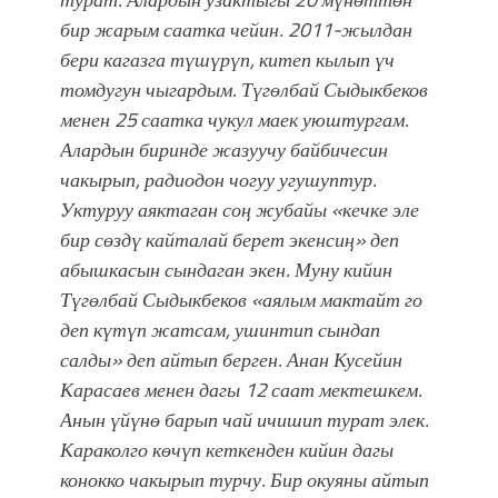
бир жарым саатка чейин. 2011-жылдан
бери кагазга түшүрүп, китеп кылып үч
томдугун чыгардым. Түгөлбай Сыдыкбеков
менен 25 саатка чукул маек уюштургам.
Алардын биринде жазуучу байбичесин
чакырып, радиодон чогуу угушуптур.
Уктуруу аяктаган соң жубайы «кечке эле
бир сөздү кайталай берет экенсиң» деп
абышкасын сындаган экен. Муну кийин
Түгөлбай Сыдыкбеков «аялым мактайт го
деп күтүп жатсам, ушинтип сындап
салды» деп айтып берген. Анан Кусейин
Карасаев менен дагы 12 саат мектешкем.
Анын үйүнө барып чай ичишип турат элек.
Караколго көчүп кеткенден кийин дагы
конокко чакырып турчу. Бир окуяны айтып