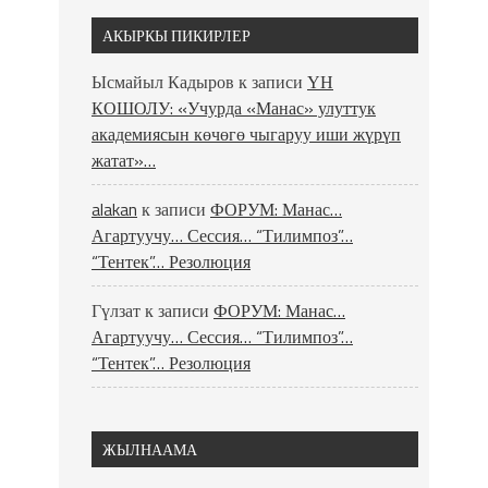
АКЫРКЫ ПИКИРЛЕР
Ысмайыл Кадыров
к записи
ҮН
КОШОЛУ: «Учурда «Манас» улуттук
академиясын көчөгө чыгаруу иши жүрүп
жатат»…
alakan
к записи
ФОРУМ: Манас…
Агартуучу… Сессия… “Тилимпоз”…
“Тентек”… Резолюция
Гүлзат
к записи
ФОРУМ: Манас…
Агартуучу… Сессия… “Тилимпоз”…
“Тентек”… Резолюция
ЖЫЛНААМА