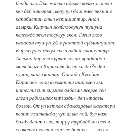
берди эле. Эки жакын адамы көлгө эс алып
кел деп чакырып, колунун бош эмес экенине
карабастан алып кетишиптир. Анан
азыркы Кырчын жайлоосунун тушуна
келгенде жол тосулуу экен. Тигил экөө
унаадан түшүп 20 мүнөттөй сүйлөшүшөт.
Киргизүүгө макул кыла албай коюшуптур.
Аңгыча бир аял чуркап келип «радиодон
маек берген Карасаев деген сизби?» деп
сурап, киргизиптир. Ошондо Кусейин
Карасаев «чоң кызматта иштеген эки
интеллигент киргизе албаган жерге сен
алган радиомаек киргизди» деп ыраазы
болгон. Өтүп кеткен адамдардын маектери
кетип жатканда угуп алып «ой, бул каза
болду дешти эле, тирүү турбайбы» деген
сыяктуу окуялар көп эле болд
у», — деген.