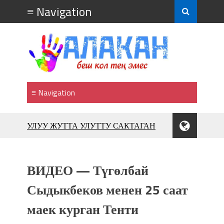
УЛУУ ЖУТТА УЛУТТУ САКТАГАН
ЖУСУП АБДРАХМАНОВ
10 000 гостей насладились
впечатляющим шоу музыкальных
фонтанов в Royal Central Park
ВИДЕО — Түгөлбай
Аида САЛЯНОВА: "Кыргыз шахмат
Сыдыкбеков менен 25 саат
союзунун президенти болуп
шайланышым сыймык жана чоң
маек курган Тенти
жоопкерчилик!"