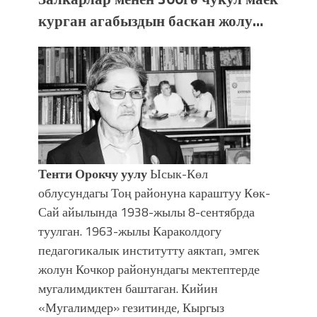
болмок”
курган агабыздын баскан жолу…
Тенти Орокчу уулу
Ысык-Көл
облусундагы Тоң районуна караштуу Көк-
Сай айылында 1938-жылы 8-сентябрда
туулган. 1963-жылы Караколдогу
педагогикалык институтту аяктап, эмгек
жолун Кочкор районундагы мектептерде
мугалимдиктен баштаган. Кийин
«Мугалимдер» гезитинде, Кыргыз