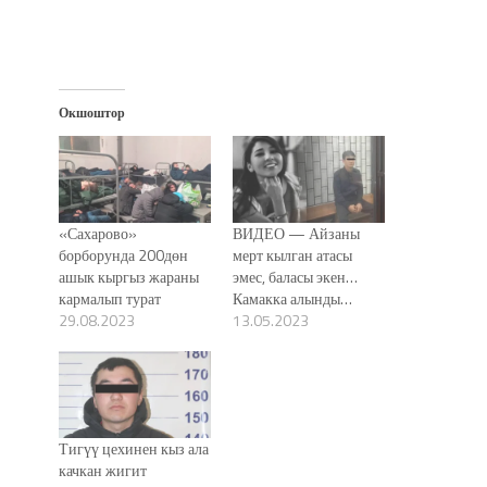
Окшоштор
«Сахарово»
ВИДЕО — Айзаны
борборунда 200дөн
мерт кылган атасы
ашык кыргыз жараны
эмес, баласы экен…
кармалып турат
Камакка алынды…
29.08.2023
13.05.2023
Тигүү цехинен кыз ала
качкан жигит