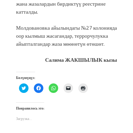
жана жазалардын бирдиктүү реестрине
катталды.
Молдовановка айылындагы №27 колонияда
оор кылмыш жасагандар, террорчулукка
айыпталгандар жаза мөөнөтүн өтөшөт.
Салима ЖАКШЫЛЫК кызы
Бөлүшүңүз:
Нажмите,
Нажмите,
Нажмите,
Послать
Нажмите
чтобы
чтобы
чтобы
ссылку
для
поделиться
открыть
поделиться
другу
печати
на
на
в
по
(Открывается
Twitter
Facebook
WhatsApp
электронной
в
(Открывается
(Открывается
(Открывается
почте
новом
Понравилось это:
в
в
в
(Открывается
окне)
новом
новом
новом
в
окне)
окне)
окне)
новом
Загрузка...
окне)