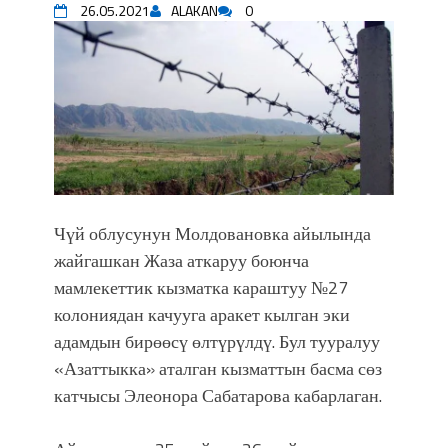
26.05.2021
ALAKAN
0
впечатляющим шоу музыкальных
фонтанов в Royal Central Park
Аида САЛЯНОВА: "Кыргыз шахмат
союзунун президенти болуп
шайланышым сыймык жана чоң
жоопкерчилик!"
Садыр ЖАПАРОВ: “Айтматовдой
адабият алпы чыгыш үчүн, улуу көч
уланышы үчүн журнал сөзсүз керек!”
Чүй облусунун Молдовановка айылында
“Китепкана түнγ-2026”: Психолог
жайгашкан Жаза аткаруу боюнча
Мээрим Мураталиева менен
жолугушууга келиңиз! (Дарек. Видео)
мамлекеттик кызматка караштуу №27
Латын арибиндеги “Чабуул”... “Ала-
колониядан качууга аракет кылган эки
Тоо” журналынын тарыхы жана
адамдын бирөөсү өлтүрүлдү. Бул тууралуу
редакторлору... (Тизме. Видео)
«Азаттыкка» аталган кызматтын басма сөз
“КАРА КЕМПИР”: ҮМҮТТҮН
катчысы Элеонора Сабатарова кабарлаган.
ТҮБӨЛҮК СИМВОЛУ
Кыргызстандагы эң ири музыкалуу