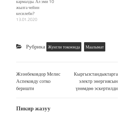
кармалды. Ал эми 10
жылга чейин
кесилеби?
13.01.2020
Рубрика
Жунгли токоюнда
Маалымат
Жээнбековдор Мелис
Кыргызстандыктарга
Аспековду сотко
электр энергиясын
беришти
үнөмдөө эскертилди
Пикир жазуу