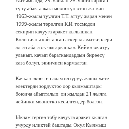
Айтымында, 25-майдан 26-майга караган
фонтанды көрүү үчүн Royal Central
түнү абакта жаза мөөнөтүн өтөп жаткан
Park'ка 30 миң адам чогулду
1963-жылы туулган Т.Т. аттуу жаран менен
1999-жылы төрөлгөн К.И. тосмодон
секирип качууга аракет кылышкан.
Колонияны кайтарган аскер кызматкерлери
алгач абага ок чыгарышкан. Кийин ок атуу
уланып, качып бараткандардын бирөөсү
каза болуп, экинчиси кармалган.
Качкан экөө тең адам өлтүрүү, жашы жете
электерди зордуктоо оор кылмыштары
боюнча айыпталып, он жылдан 21 жылга
чейинки мөөнөткө кесилгендер болгон.
Ыкчам тергөө тобу качууга аракет кылган
учурду иликтей баштады. Окуя Кылмыш