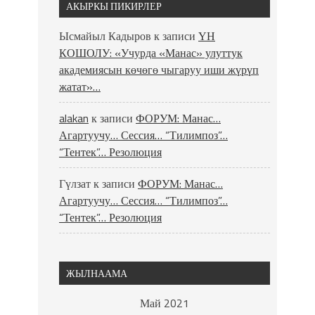
АКЫРКЫ ПИКИРЛЕР
Ысмайыл Кадыров
к записи
ҮН
КОШОЛУ: «Учурда «Манас» улуттук
академиясын көчөгө чыгаруу иши жүрүп
жатат»…
alakan
к записи
ФОРУМ: Манас…
Агартуучу… Сессия… “Тилимпоз”…
“Тентек”… Резолюция
Гүлзат
к записи
ФОРУМ: Манас…
Агартуучу… Сессия… “Тилимпоз”…
“Тентек”… Резолюция
ЖЫЛНААМА
Май 2021