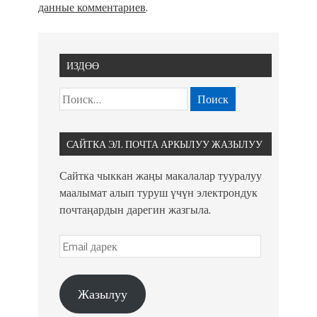
данные комментариев
.
ИЗДӨӨ
САЙТКА ЭЛ. ПОЧТА АРКЫЛУУ ЖАЗЫЛУУ
Сайтка чыккан жаңы макалалар тууралуу
маалымат алып туруш үчүн электрондук
почтаңардын дарегин жазгыла.
Жазылуу