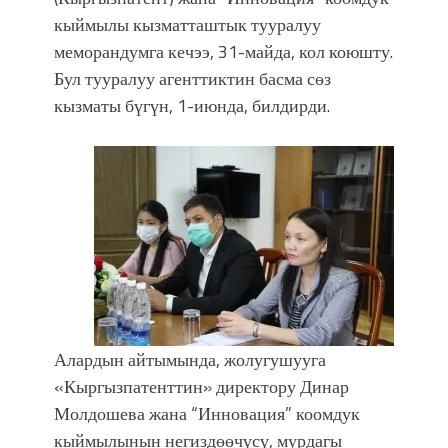
фонтанды көрүү үчүн Royal Central
кыймылы кызматташтык тууралуу
Park'ка 30 миң адам чогулду
меморандумга кечээ, 31-майда, кол коюшту.
Бул тууралуу агенттиктин басма сөз
кызматы бүгүн, 1-июнда, билдирди.
Алардын айтымында, жолугушууга
«Кыргызпатенттин» директору Динар
Молдошева жана “Инновация” коомдук
кыймылынын негиздөөчүсү, мурдагы