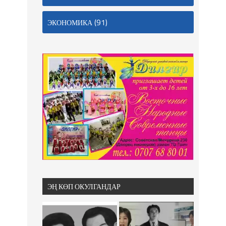
(91)
ЭКОНОМИКА
ЭҢ КӨП ОКУЛГАНДАР