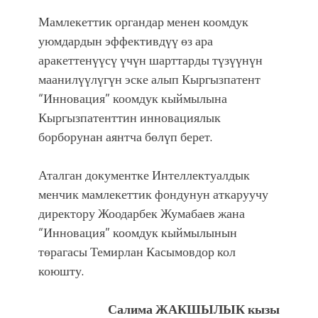
Мамлекеттик органдар менен коомдук
уюмдардын эффективдүү өз ара
аракеттенүүсү үчүн шарттарды түзүүнүн
маанилүүлүгүн эске алып Кыргызпатент
“Инновация” коомдук кыймылына
Кыргызпатенттин инновациялык
борборунан аянтча бөлүп берет.
Аталган документке Интеллектуалдык
менчик мамлекеттик фондунун аткаруучу
директору Жоодарбек Жумабаев жана
“Инновация” коомдук кыймылынын
төрагасы Темирлан Касымовдор кол
коюшту.
Салима ЖАКШЫЛЫК кызы