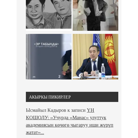
АКЫРКЫ ПИКИРЛЕР
Ысмайыл Кадыров
к записи
ҮН
КОШОЛУ: «Учурда «Манас» улуттук
академиясын көчөгө чыгаруу иши жүрүп
жатат»…