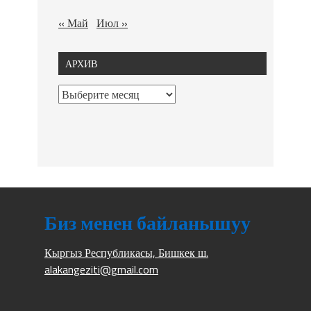
« Май
Июл »
АРХИВ
Биз менен байланышуу
Кыргыз Республикасы, Бишкек ш.
alakangeziti@gmail.com