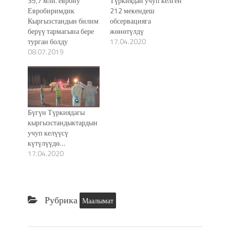
35,7 млн. еврону
Түркиядан учуп келген
Евробиримдик
212 мекендеш
Кыргызстандын билим
обсервацияга
берүү тармагына бере
жөнөтүлдү
турган болду
17.04.2020
08.07.2019
Бүгүн Түркиядагы
кыргызстандыктардын
учуп келүүсү
күтүлүүдө…
17.04.2020
Рубрика
Маалымат