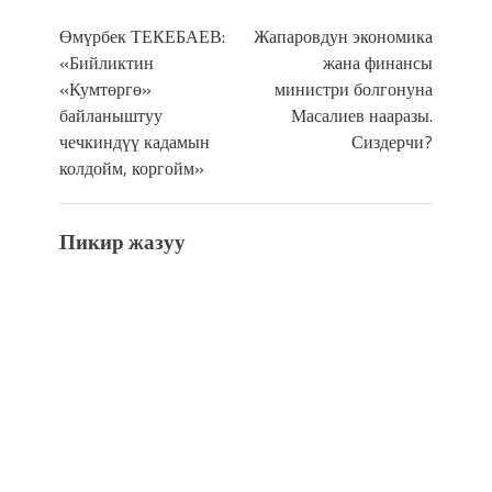
Өмүрбек ТЕКЕБАЕВ:
Жапаровдун экономика
«Бийликтин
жана финансы
«Кумтөргө»
министри болгонуна
байланыштуу
Масалиев нааразы.
чечкиндүү кадамын
Сиздерчи?
колдойм, коргойм»
Пикир жазуу