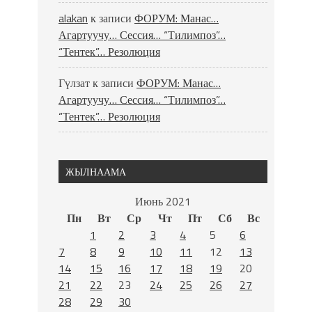
alakan
к записи
ФОРУМ: Манас…
Агартуучу… Сессия… “Тилимпоз”…
“Тентек”… Резолюция
Гүлзат
к записи
ФОРУМ: Манас…
Агартуучу… Сессия… “Тилимпоз”…
“Тентек”… Резолюция
ЖЫЛНААМА
Июнь 2021
Пн
Вт
Ср
Чт
Пт
Сб
Вс
1
2
3
4
5
6
7
8
9
10
11
12
13
14
15
16
17
18
19
20
21
22
23
24
25
26
27
28
29
30