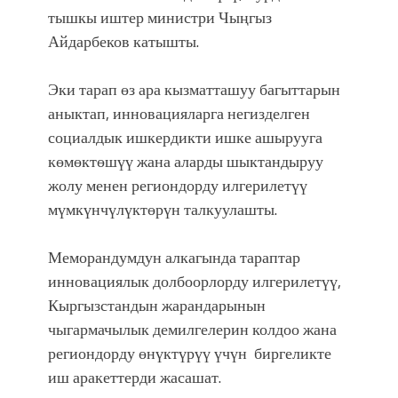
тышкы иштер министри Чыңгыз
Айдарбеков катышты.
Эки тарап өз ара кызматташуу багыттарын
аныктап, инновацияларга негизделген
социалдык ишкердикти ишке ашырууга
көмөктөшүү жана аларды шыктандыруу
жолу менен региондорду илгерилетүү
мүмкүнчүлүктөрүн талкуулашты.
Меморандумдун алкагында тараптар
инновациялык долбоорлорду илгерилетүү,
Кыргызстандын жарандарынын
чыгармачылык демилгелерин колдоо жана
региондорду өнүктүрүү үчүн биргеликте
иш аракеттерди жасашат.