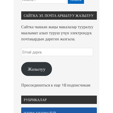
САЙТКА ЭЛ. ПОЧТА АРКЫЛУУ ЖАЗЫЛУУ
Сайтка чыккан жаңы макалалар тууралуу
маалымат алып туруш үчүн электрондук
почтаңардын дарегин жазгыла.
Жазылуу
Присоединиться к еще 18 подписчикам
РУБРИКАЛАР