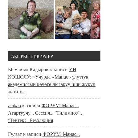
АКЫРКЫ ПИКИРЛЕР
Ысмайыл Кадыров
к записи
ҮН
КОШОЛУ: «Учурда «Манас» улуттук
академиясын көчөгө чыгаруу иши жүрүп
жатат»…
alakan
к записи
ФОРУМ: Манас…
Агартуучу… Сессия… “Тилимпоз”…
“Тентек”… Резолюция
Гүлзат
к записи
ФОРУМ: Манас…