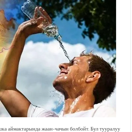
дой адабият алпы чыгыш
журнал сөзсүз керек!”
холог Мээрим Мураталиева
(Дарек. Видео)
. “Ала-Тоо” журналынын
(Тизме. Видео)
ҮН ТҮБӨЛҮК СИМВОЛУ
калуу фонтанды көрүү үчүн
адам чогулду
ка аймактарында жаан-чачын болбойт. Бул тууралуу