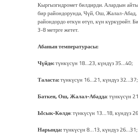
Кыргызгидромет билдирди. Алардын айты
бир райондорунда, Чүй, Ош, Жалал-Абад, 
райондордо өткүн өтүп, күн күркүрөйт.
3-8 метрге жетет.
Абанын температурасы:
Чүйдө:
түнкүсүн 18…23, күндүз 35…40;
Таласта:
түнкүсүн 16…21, күндүз 32…37;
Баткен, Ош, Жалал-Абадда
: түнкүсүн 2
Ысык-Көлдө
: түнкүсүн 13…18, күндүз 2
Нарында:
түнкүсүн 8…13, күндүз 26…31;