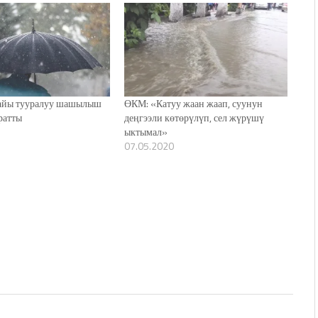
айы тууралуу шашылыш
ӨКМ: «Катуу жаан жаап, суунун
ратты
деңгээли көтөрүлүп, сел жүрүшү
ыктымал»
07.05.2020