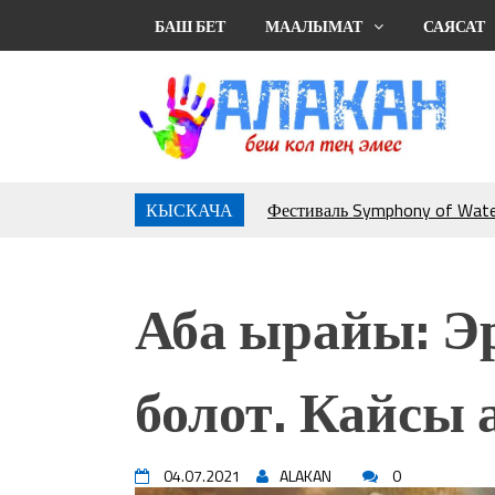
БАШ БЕТ
МААЛЫМАТ
САЯСАТ
КЫСКАЧА
Фестиваль Symphony of Water
тысяч гостей
Жыргалбек КАСАБОЛОТОВ: “
тегерек столго атка минерле
Аба ырайы: Эр
болмок”
УЛУУ ЖУТТА УЛУТТУ СА
АБДРАХМАНОВ
болот. Кайсы 
10 000 гостей насладились 
музыкальных фонтанов в Roya
Аида САЛЯНОВА: "Кыргыз ш
президенти болуп шайланыш
04.07.2021
ALAKAN
0