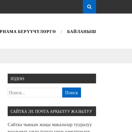
РНАМА БЕРҮҮЧҮЛӨРГӨ
БАЙЛАНЫШ
ИЗДӨӨ
САЙТКА ЭЛ. ПОЧТА АРКЫЛУУ ЖАЗЫЛУУ
Сайтка чыккан жаңы макалалар тууралуу
маалымат алып туруш үчүн электрондук