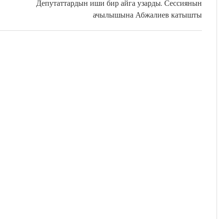
Депутаттардын иши бир айга узарды. Сессиянын
ачылышына Абжалиев катышты