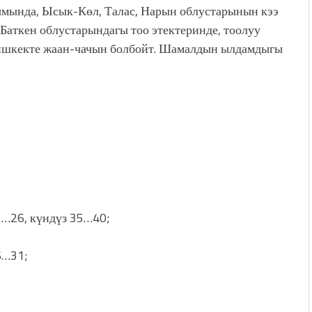
мында, Ысык-Көл, Талас, Нарын облустарынын кээ
Баткен облустарындагы тоо этектеринде, тоолуу
 Бишкекте жаан-чачын болбойт. Шамалдын ылдамдыгы
1…26, күндүз 35…40;
6…31;