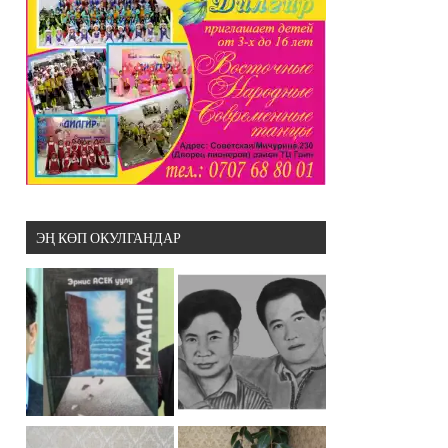
ЭҢ КӨП ОКУЛГАНДАР