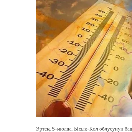
жоопкерчилик!"
Садыр ЖАПАРОВ: “Айтматов
үчүн, улуу көч уланышы үчүн 
“Китепкана түнγ-2026”: Пси
менен жолугушууга келиңиз! 
Латын арибиндеги “Чабуул”..
тарыхы жана редакторлору... 
“КАРА КЕМПИР”: ҮМҮТТ
Кыргызстандагы эң ири музы
Royal Central Park'ка 30 миң 
Эртең, 5-июлда, Ысык-Көл облусунун баш