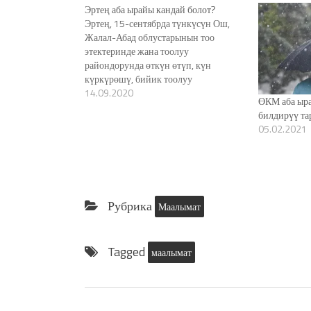
Эртең аба ырайы кандай болот?
Эртең, 15-сентябрда түнкүсүн Ош,
Жалал-Абад облустарынын тоо
этектеринде жана тоолуу
райондорунда өткүн өтүп, күн
күркүрөшү, бийик тоолуу
райондорунда кар жаашы күтүлөт.
14.09.2020
ӨКМ аба ыр
Ош, Жалал-Абад облустарынын
билдирүү та
өрөөндөрүндө жана Баткен облусунун
05.02.2021
жаан-чачын күтүлбөйт. Бул
тууралуу Кыргызгидромет борбору
билдирди. Чүй өрөөнүндө түнкүсүн:
+8…+13, күндүз: +23… +28,
Таласта түнкүсүн: +5…+10, күндүз:
Рубрика
+22…+27, Баткенде түнкүсүн: +11…
Маалымат
+16, күндүз: +26…+31, Ош…
Tagged
маалымат