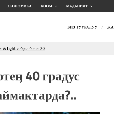
ЭКОНОМИКА
КООМ
МАДАНИЯТ
БИЗ ТУУРАЛУУ
ЖА
 & Light собрал более 20
Уңгужол” темадагы
р дагы катышса жакшы
теӊ 40 градус
КТАГАН ЖУСУП
аймактарда?..
впечатляющим шоу
l Central Park
ахмат союзунун
ым сыймык жана чоң