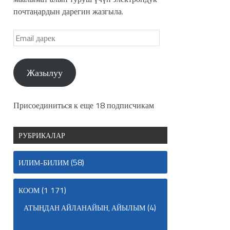
почтаңардын дарегин жазгыла.
Жазылуу
Присоединиться к еще 18 подписчикам
РУБРИКАЛАР
(58)
ИЛИМ-БИЛИМ
(1 171)
КООМ
(4)
АТЫҢДАН АЙЛАНАЙЫН, АЙЫЛЫМ