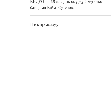
ВИДЕО — 49 жылдык өмүрдү 9 мүнөткө
батырган Байма Сутенова
Пикир жазуу