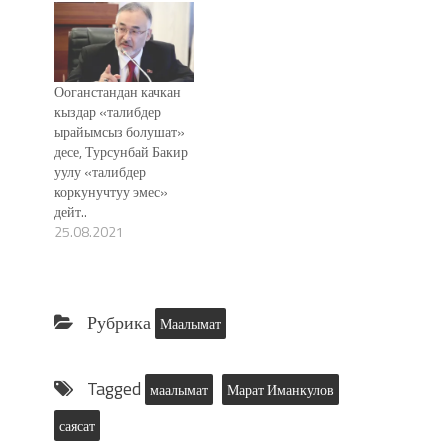
Ооганстандан качкан
кыздар «талибдер
ырайымсыз болушат»
десе, Турсунбай Бакир
уулу «талибдер
коркунучтуу эмес»
дейт..
25.08.2021
Рубрика
Маалымат
Tagged
маалымат
Марат Иманкулов
саясат