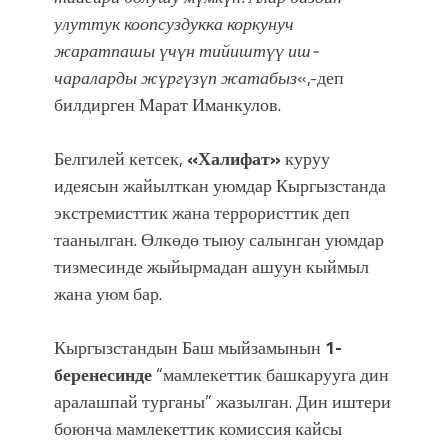
улуттук коопсуздукка коркунуч
жаратпашы үчүн тийиштүү иш-
чараларды жүргүзүп жатабыз
«,-деп
билдирген Марат Иманкулов.
Белгилей кетсек,
«Халифат»
куруу
идеясын жайылткан уюмдар Кыргызстанда
экстремисттик жана террористтик деп
таанылган. Өлкөдө тыюу салынган уюмдар
тизмесинде жыйырмадан ашуун кыймыл
жана уюм бар.
Кыргызстандын Баш мыйзамынын
1-
беренесинде
“мамлекеттик башкарууга дин
аралашпай турганы” жазылган. Дин иштери
боюнча мамлекеттик комиссия кайсы