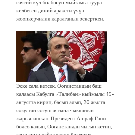
саясий күч болбосун мыйзамга туура
келбеген диний аракети үчүн
жоопкерчилик каралганын эскерткен.
Эске сала кетсек, Ооганстандын баш
калаасы Кабулга «Талибан» кыймылы 15-
августта кирип, басып алып, 20 жылга
созулган согуш аягына чыкканын
жарыялашкан. Президент Ашраф Гани
болсо качып, Ооганстандан чыгып кетип,
азыр анын кайда экени белгисиз.