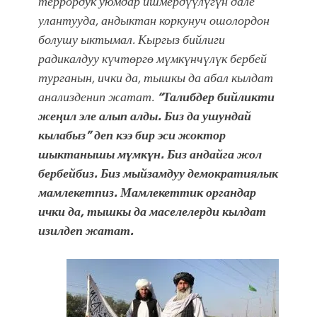
террордук уюмдар ишмердүүлүгүн дале
улантууда, андыктан коркунуч ошолордон
болушу ыктымал. Кыргыз бийлиги
радикалдуу күчтөргө мүмкүнчүлүк бербей
турганын, ички да, тышкы да абал кылдат
анализденип жатат.
“Талибдер бийликти
жеңил эле алып алды. Биз да ушундай
кылабыз” деп кээ бир эси жоктор
шыктанышы мүмкүн. Биз андайга жол
бербейбиз. Биз мыйзамдуу демократиялык
мамлекетпиз. Мамлекеттик органдар
ички да, тышкы да маселелерди кылдат
изилдеп жатат.