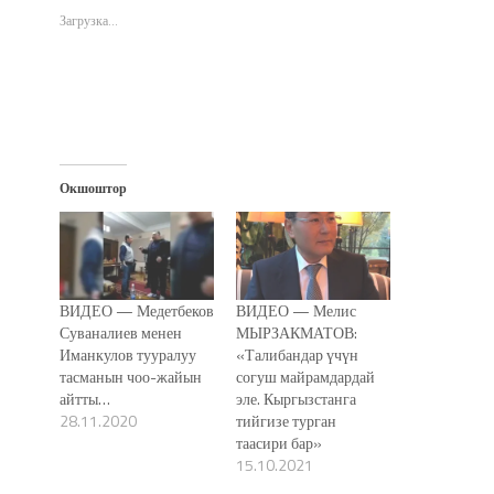
новом
новом
новом
в
окне)
окне)
окне)
новом
Загрузка...
окне)
Окшоштор
ВИДЕО — Медетбеков
ВИДЕО — Мелис
Суваналиев менен
МЫРЗАКМАТОВ:
Иманкулов тууралуу
«Талибандар үчүн
тасманын чоо-жайын
согуш майрамдардай
айтты…
эле. Кыргызстанга
28.11.2020
тийгизе турган
таасири бар»
15.10.2021