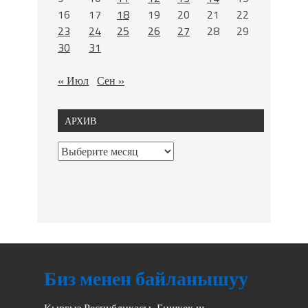
16
17
18
19
20
21
22
23
24
25
26
27
28
29
30
31
« Июл
Сен »
АРХИВ
Биз менен байланышуу