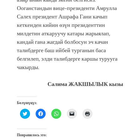
Ооганстандын вице-президенти Амрулла
Салех президент Ашрафа Гани качып
кеткенден кийин өзүн президенттин
милдетин аткаруучу катары жарыялап,
кандай гана жагдай болбосун эч качан
талибдерге баш ийбей турганын баса
белгилеп, элди талибдерге каршы турууга
чакырды.
Салима ЖАКШЫЛЫК кызы
Бөлүшүңүз:
Нажмите,
Нажмите,
Нажмите,
Послать
Нажмите
чтобы
чтобы
чтобы
ссылку
для
поделиться
открыть
поделиться
другу
печати
на
на
в
по
(Открывается
Twitter
Facebook
WhatsApp
электронной
в
(Открывается
(Открывается
(Открывается
почте
новом
Понравилось это:
в
в
в
(Открывается
окне)