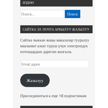
ИЗДӨӨ
САЙТКА ЭЛ. ПОЧТА АРКЫЛУУ ЖАЗЫЛУУ
Сайтка чыккан жаңы макалалар тууралуу
маалымат алып туруш үчүн электрондук
почтаңардын дарегин жазгыла.
Жазылуу
Присоединиться к еще 18 подписчикам