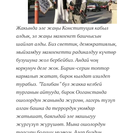
Жакында эле жаңы Конституция кабыл
алдык, эл жаңы мамлекет башчысын
шайлап алды. Биз светтик, демократиялык,
мыйзамдуу мамлекетти радикалдуу күчтөр
бузушуна жол бербейбиз. Андай чоң
коркунуч деле жок. Бирин-серин топтор
кармалып жатат, бирок кылдат изилдеп
турабыз. “Талибан” бул жакка келбей
турганын айтууда, бирок Ооганстанда
ошолордун жанында жүргөн, лагерь түзүп
алган башка да террордук уюмдар
жатышат, баягыдай эле машыгуу
жүргүзүп жүрүшөт. Мына ошолордун
таасири болушу мүмкүн. Алар биздин