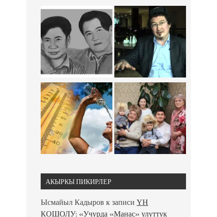
АКЫРКЫ ПИКИРЛЕР
Ысмайыл Кадыров
к записи
ҮН
КОШОЛУ: «Учурда «Манас» улуттук