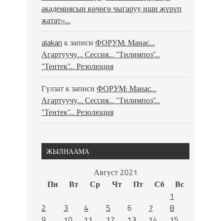
академиясын көчөгө чыгаруу иши жүрүп
жатат»…
alakan
к записи
ФОРУМ: Манас…
Агартуучу… Сессия… “Тилимпоз”…
“Тентек”… Резолюция
Гүлзат
к записи
ФОРУМ: Манас…
Агартуучу… Сессия… “Тилимпоз”…
“Тентек”… Резолюция
ЖЫЛНААМА
Август 2021
Пн
Вт
Ср
Чт
Пт
Сб
Вс
1
2
3
4
5
6
7
8
9
10
11
12
13
14
15