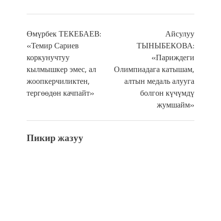
Өмүрбек ТЕКЕБАЕВ:
Айсулуу
«Темир Сариев
ТЫНЫБЕКОВА:
коркунучтуу
«Париждеги
кылмышкер эмес, ал
Олимпиадага катышам,
жоопкерчиликтен,
алтын медаль алууга
тергөөдөн качпайт»
болгон күчүмдү
жумшайм»
Пикир жазуу