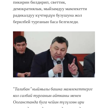
УЛУУ ЖУТТА УЛУТТУ САКТАГАН
пикирин билдирип, светтик,
ЖУСУП АБДРАХМАНОВ
демократиялык, мыйзамдуу мамлекетти
радикалдуу күчтөрдүн бузушуна жол
берилбей турганын баса белгиледи.
“
Талибан” кыймылы башка мамлекеттерге
кол салбай турганын айтканы менен
Ооганстанда буга чейин түзүлгөн ири