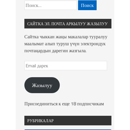
САЙТКА ЭЛ. ПОЧТА АРКЫЛУУ ЖАЗЫЛУУ
Сайтка чыккан жаңы макалалар тууралуу
маалымат алып туруш үчүн электрондук
почтаңардын дарегин жазгыла.
Жазылуу
Присоединиться к еще 18 подписчикам
РУБРИКАЛАР