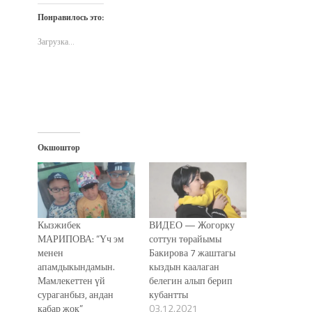
Twitter
Facebook
WhatsApp
электронной
в
(Открывается
(Открывается
(Открывается
почте
новом
Понравилось это:
в
в
в
(Открывается
окне)
новом
новом
новом
в
окне)
окне)
окне)
новом
Загрузка...
окне)
Окшоштор
Кызжибек
ВИДЕО — Жогорку
МАРИПОВА: “Үч эм
соттун төрайымы
менен
Бакирова 7 жаштагы
апамдыкындамын.
кыздын каалаган
Мамлекеттен үй
белегин алып берип
сураганбыз, андан
кубантты
кабар жок”
03.12.2021