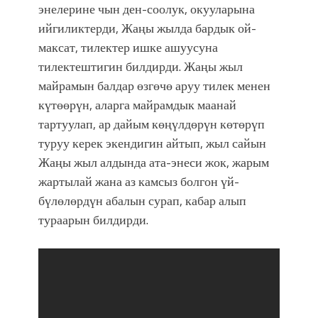
энелерине чын ден-соолук, окууларына
ийгиликтерди, Жаңы жылда бардык ой-
максат, тилектер ишке ашуусуна
тилектештигин билдирди. Жаңы жыл
майрамын балдар өзгөчө аруу тилек менен
күтөөрүн, аларга майрамдык маанай
тартуулап, ар дайым көңүлдөрүн көтөрүп
туруу керек экендигин айтып, жыл сайын
Жаңы жыл алдында ата-энеси жок, жарым
жартылай жана аз камсыз болгон үй-
бүлөлөрдүн абалын сурап, кабар алып
тураарын билдирди.