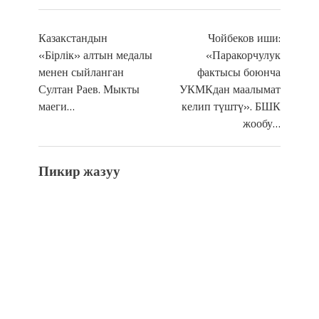
Казакстандын
Чойбеков иши:
«Бірлік» алтын медалы
«Паракорчулук
менен сыйланган
фактысы боюнча
Султан Раев. Мыкты
УКМКдан маалымат
маеги…
келип түштү». БШК
жообу…
Пикир жазуу