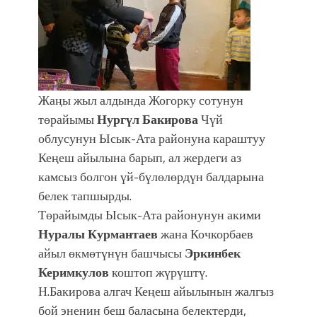
болмок”
Жаңы жыл алдында Жогорку сотунун
төрайымы
Нургүл Бакирова
Чүй
облусунун Ысык-Ата районуна караштуу
Кеңеш айылына барып, ал жердеги аз
камсыз болгон үй-бүлөлөрдүн балдарына
белек тапшырды.
Төрайымды Ысык-Ата районунун акими
Нуралы Курмантаев
жана Кочкорбаев
айыл өкмөтүнүн башчысы
Эркинбек
Керимкулов
коштоп жүрүштү.
Н.Бакирова алгач Кеңеш айылынын жалгыз
бой эненин беш баласына белектерди,