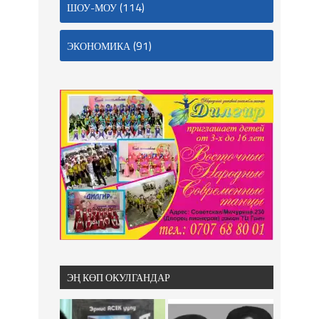
(114)
ШОУ-МОУ
(91)
ЭКОНОМИКА
ЭҢ КӨП ОКУЛГАНДАР