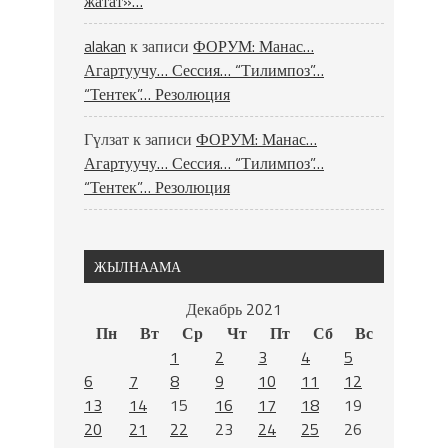
жатат»…
alakan
к записи
ФОРУМ: Манас…
Агартуучу… Сессия… “Тилимпоз”…
“Тентек”… Резолюция
Гүлзат
к записи
ФОРУМ: Манас…
Агартуучу… Сессия… “Тилимпоз”…
“Тентек”… Резолюция
ЖЫЛНААМА
Декабрь 2021
Пн
Вт
Ср
Чт
Пт
Сб
Вс
1
2
3
4
5
6
7
8
9
10
11
12
13
14
15
16
17
18
19
20
21
22
23
24
25
26