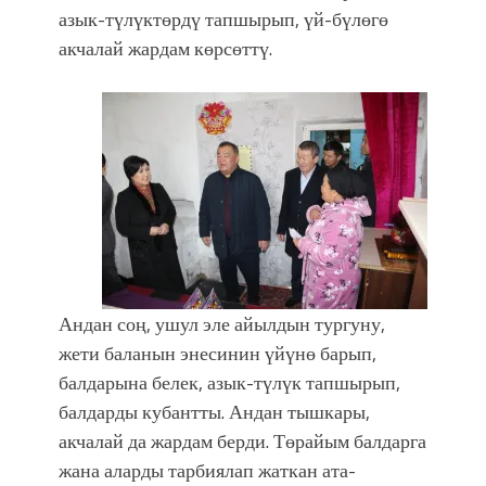
азык-түлүктөрдү тапшырып, үй-бүлөгө
акчалай жардам көрсөттү.
Андан соң, ушул эле айылдын тургуну,
жети баланын энесинин үйүнө барып,
балдарына белек, азык-түлүк тапшырып,
балдарды кубантты. Андан тышкары,
акчалай да жардам берди. Төрайым балдарга
жана аларды тарбиялап жаткан ата-