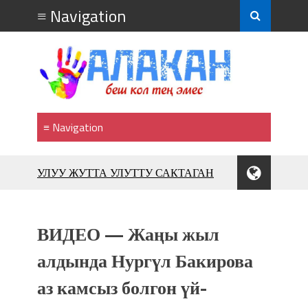
УЛУУ ЖУТТА УЛУТТУ САКТАГАН
ЖУСУП АБДРАХМАНОВ
10 000 гостей насладились
впечатляющим шоу музыкальных
фонтанов в Royal Central Park
ВИДЕО — Жаңы жыл
Аида САЛЯНОВА: "Кыргыз шахмат
алдында Нургүл Бакирова
союзунун президенти болуп
шайланышым сыймык жана чоң
аз камсыз болгон үй-
жоопкерчилик!"