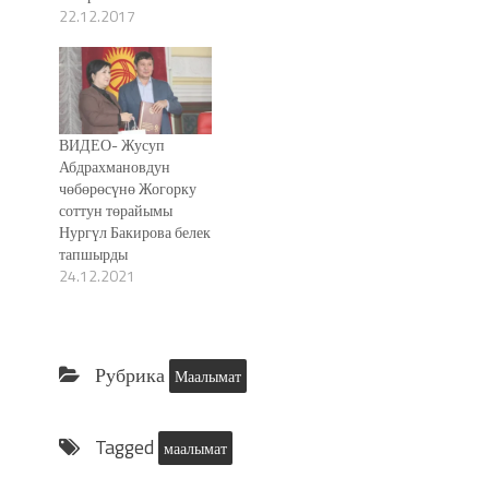
22.12.2017
ВИДЕО- Жусуп
Абдрахмановдун
чөбөрөсүнө Жогорку
соттун төрайымы
Нургүл Бакирова белек
тапшырды
24.12.2021
Рубрика
Маалымат
Tagged
маалымат