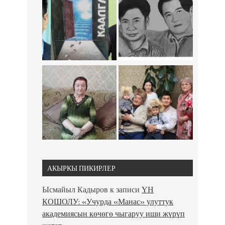
АКЫРКЫ ПИКИРЛЕР
Ысмайыл Кадыров
к записи
ҮН
КОШОЛУ: «Учурда «Манас» улуттук
академиясын көчөгө чыгаруу иши жүрүп