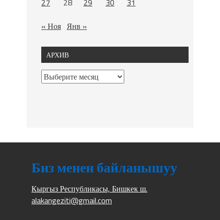
27
28
29
30
31
« Ноя
Янв »
АРХИВ
Биз менен байланышуу
Кыргыз Республикасы, Бишкек ш.
alakangeziti@gmail.com