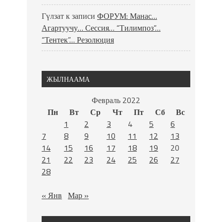
Гүлзат
к записи
ФОРУМ: Манас…
Агартуучу… Сессия… “Тилимпоз”…
“Тентек”… Резолюция
ЖЫЛНААМА
Февраль 2022
Пн
Вт
Ср
Чт
Пт
Сб
Вс
1
2
3
4
5
6
7
8
9
10
11
12
13
14
15
16
17
18
19
20
21
22
23
24
25
26
27
28
« Янв
Мар »