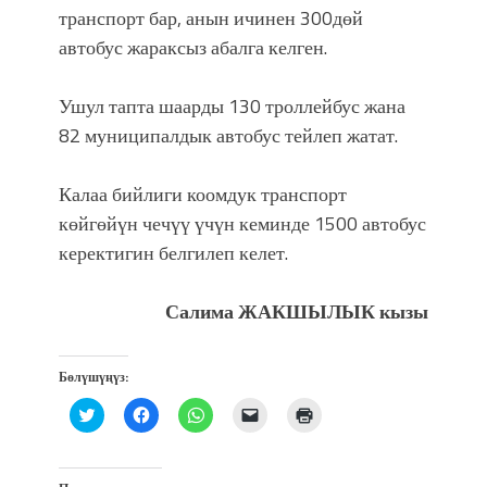
транспорт бар, анын ичинен 300дөй
автобус жараксыз абалга келген.
Ушул тапта шаарды 130 троллейбус жана
82 муниципалдык автобус тейлеп жатат.
Калаа бийлиги коомдук транспорт
көйгөйүн чечүү үчүн кеминде 1500 автобус
керектигин белгилеп келет.
Салима ЖАКШЫЛЫК кызы
Бөлүшүңүз:
Нажмите,
Нажмите,
Нажмите,
Послать
Нажмите
чтобы
чтобы
чтобы
ссылку
для
поделиться
открыть
поделиться
другу
печати
на
на
в
по
(Открывается
Twitter
Facebook
WhatsApp
электронной
в
(Открывается
(Открывается
(Открывается
почте
новом