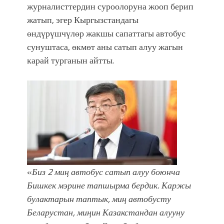
фонтанды көрүү үчүн Royal Central
журналисттердин суроолоруна жооп берип
Park'ка 30 миң адам чогулду
жатып, эгер Кыргызстандагы
өндүрүшчүлөр жакшы сапаттагы автобус
сунуштаса, өкмөт аны сатып алуу жагын
карай турганын айтты.
«
Биз 2 миң автобус сатып алуу боюнча
Бишкек мэрине тапшырма бердик. Каржы
булактарын таптык, миң автобусту
Беларустан, миңин Казакстандан алууну