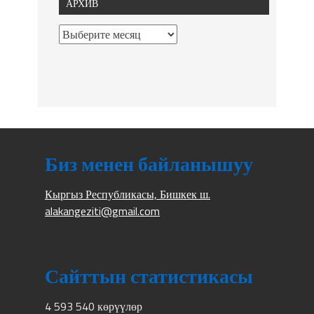
АРХИВ
Биз менен байланышуу
Кыргыз Республикасы, Бишкек ш.
alakangeziti@gmail.com
Сайттын статистикасы
4 593 540 көрүүлөр