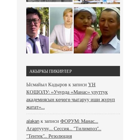
АКЫРКЫ ПИКИРЛЕР
Ысмайыл Кадыров
к записи
ҮН
КОШОЛУ: «Учурда «Манас» улуттук
академиясын көчөгө чыгаруу иши жүрүп
жатат»…
alakan
к записи
ФОРУМ: Манас…
Агартуучу… Сессия… “Тилимпоз”…
“Тентек”… Резолюция