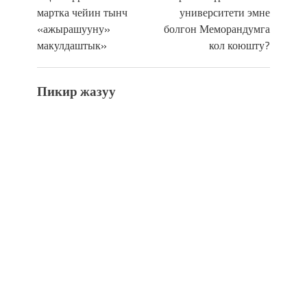
мартка чейин тынч
университети эмне
«ажырашууну»
болгон Меморандумга
макулдаштык»
кол коюшту?
Пикир жазуу