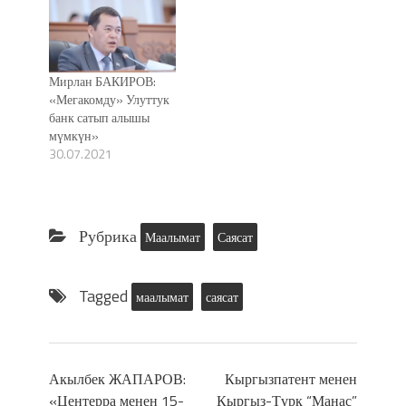
Мирлан БАКИРОВ:
«Мегакомду» Улуттук
банк сатып алышы
мүмкүн»
30.07.2021
Рубрика
Маалымат
Саясат
Tagged
маалымат
саясат
Акылбек ЖАПАРОВ:
Кыргызпатент менен
«Центерра менен 15-
Кыргыз-Түрк “Манас”