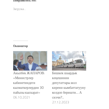
Понравилось это:
в
в
в
(Открывается
окне)
новом
новом
новом
в
окне)
окне)
окне)
новом
Загрузка...
окне)
Окшоштор
Акылбек ЖАПАРОВ:
Бишкек шаардык
«Министрлер
кеңешинин
кабинетиндеги
депутаттары жол
кызматкерлердин 30
кирени кымбаттатууну
пайызы кыскарат»
колдоп беришти… А
06.10.2021
сизчи?..
27.12.2023