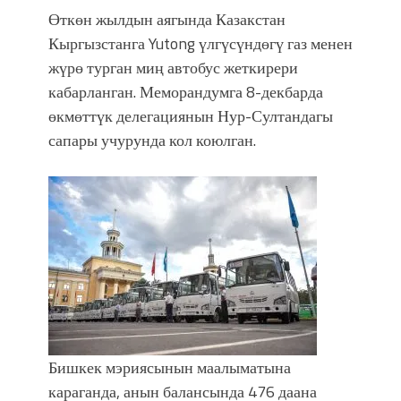
Өткөн жылдын аягында Казакстан
Кыргызстанга Yutong үлгүсүндөгү газ менен
жүрө турган миң автобус жеткирери
кабарланган. Меморандумга 8-декбарда
өкмөттүк делегациянын Нур-Султандагы
сапары учурунда кол коюлган.
Бишкек мэриясынын маалыматына
караганда, анын балансында 476 даана