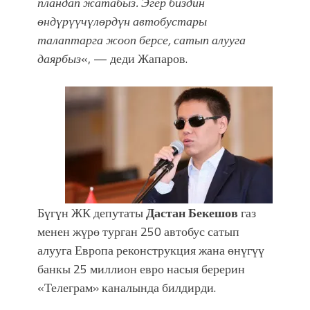
пландап жатабыз. Эгер биздин
өндүрүүчүлөрдүн автобустары
талаптарга жооп берсе, сатып алууга
даярбыз
«, — деди Жапаров.
Бүгүн ЖК депутаты
Дастан Бекешов
газ
менен жүрө турган 250 автобус сатып
алууга Европа реконструкция жана өнүгүү
банкы 25 миллион евро насыя берерин
«Телеграм» каналында билдирди.