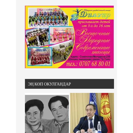
ЭҢ КӨП ОКУЛГАНДАР