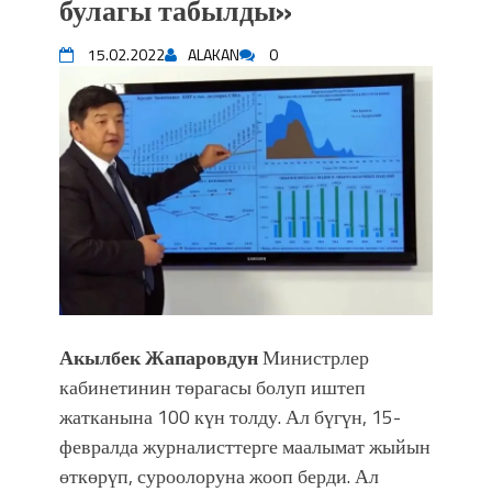
булагы табылды»
впечатляющим шоу музыкальных
фонтанов в Royal Central Park
15.02.2022
ALAKAN
0
Аида САЛЯНОВА: "Кыргыз шахмат
союзунун президенти болуп
шайланышым сыймык жана чоң
жоопкерчилик!"
Садыр ЖАПАРОВ: “Айтматовдой
адабият алпы чыгыш үчүн, улуу көч
уланышы үчүн журнал сөзсүз керек!”
“Китепкана түнγ-2026”: Психолог
Мээрим Мураталиева менен
жолугушууга келиңиз! (Дарек. Видео)
Латын арибиндеги “Чабуул”... “Ала-
Акылбек Жапаровдун
Министрлер
Тоо” журналынын тарыхы жана
кабинетинин төрагасы болуп иштеп
редакторлору... (Тизме. Видео)
жатканына 100 күн толду. Ал бүгүн, 15-
“КАРА КЕМПИР”: ҮМҮТТҮН
ТҮБӨЛҮК СИМВОЛУ
февралда журналисттерге маалымат жыйын
Кыргызстандагы эң ири музыкалуу
өткөрүп, суроолоруна жооп берди. Ал