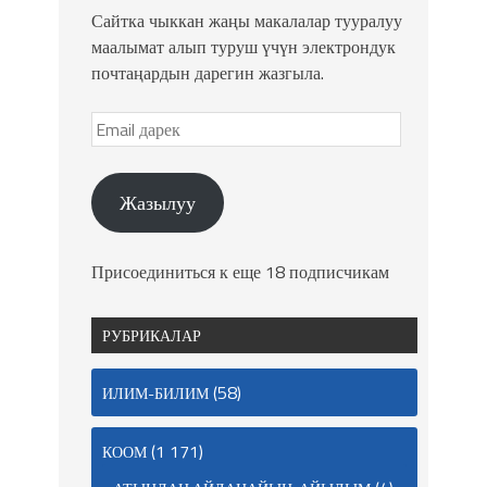
Сайтка чыккан жаңы макалалар тууралуу
маалымат алып туруш үчүн электрондук
почтаңардын дарегин жазгыла.
Жазылуу
Присоединиться к еще 18 подписчикам
РУБРИКАЛАР
(58)
ИЛИМ-БИЛИМ
(1 171)
КООМ