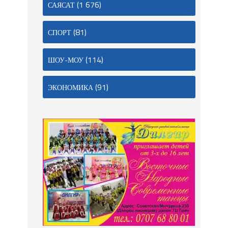
(1 676)
САЯСАТ
(81)
СПОРТ
(114)
ШОУ-МОУ
(91)
ЭКОНОМИКА