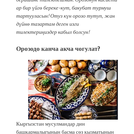
ар бир үйгө береке-кут, бакубат турмуш
тартууласын!
Отуз күн орозо тутуп, жан
дүйнө тазартам деген изги
тилектериңиздер кабыл болсун!
Орозодо канча акча чогулат?
Кыргызстан мусулмандар дин
башкармалыгынын басма сөз кызматынын