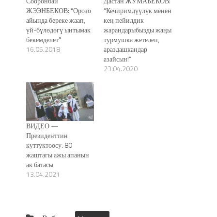
Сооронбай
Дастан ЖУМАБЕКОВ:
ЖЭЭНБЕКОВ: “Орозо
“Кечиримдүүлүк менен
айында береке жаап,
кеӊ пейилдик
үй-бүлөдөгү ынтымак
жарандарыбызды жаӊы
бекемделет”
турмушка жетелеп,
16.05.2018
араздашкандар
азайсын!”
23.04.2020
ВИДЕО —
Президенттин
куттуктоосу. 80
жаштагы ажы апанын
ак батасы
13.04.2021