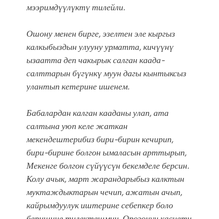
мээримдүүлүктү тилейли.
Ошону менен бирге, эзелтен эле кыргыз
калкыбыздын улууну урматта, кичүүнү
ызаатта деп чакырык салган каада-
салттарын бүгүнкү муун дагы кынтыксыз
улантып кетерине ишенем.
Бабалардан калган кааданы улап, ата
салтына уюп келе жаткан
мекендештерибиз бири-бирин кечирип,
бири-бирине болгон ымаласын арттырып,
Мекенге болгон сүйүүсүн бекемделе берсин.
Колу ачык, март жарандарыбыз калктын
муктаждыктарын чечип, ажатын ачып,
кайрымдуулук иштерине себепкер боло
беришине тилектешмин.
Орозонун касиети