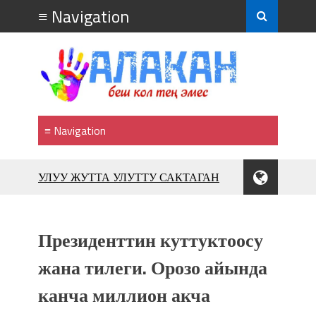
УЛУУ ЖУТТА УЛУТТУ САКТАГАН
ЖУСУП АБДРАХМАНОВ
10 000 гостей насладились
впечатляющим шоу музыкальных
Президенттин куттуктоосу
фонтанов в Royal Central Park
Аида САЛЯНОВА: "Кыргыз шахмат
жана тилеги. Орозо айында
союзунун президенти болуп
канча миллион акча
шайланышым сыймык жана чоң
жоопкерчилик!"