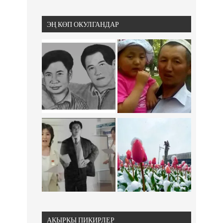
ЭҢ КӨП ОКУЛГАНДАР
АКЫРКЫ ПИКИРЛЕР