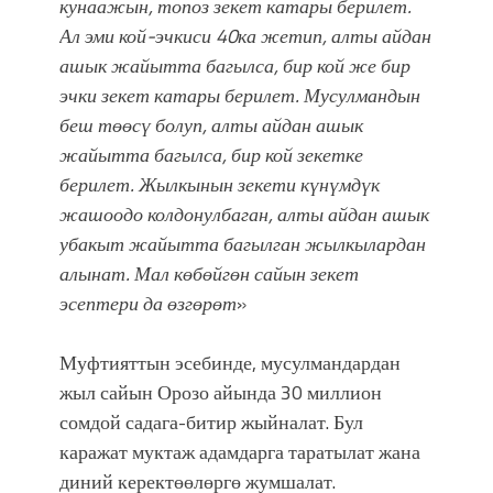
кунаажын, топоз зекет катары берилет.
Ал эми кой-эчкиси 40ка жетип, алты айдан
ашык жайытта багылса, бир кой же бир
эчки зекет катары берилет. Мусулмандын
беш төөсү болуп, алты айдан ашык
жайытта багылса, бир кой зекетке
берилет. Жылкынын зекети күнүмдүк
жашоодо колдонулбаган, алты айдан ашык
убакыт жайытта багылган жылкылардан
алынат. Мал көбөйгөн сайын зекет
эсептери да өзгөрөт
»
Муфтияттын эсебинде, мусулмандардан
жыл сайын Орозо айында 30 миллион
сомдой садага-битир жыйналат. Бул
каражат муктаж адамдарга таратылат жана
диний керектөөлөргө жумшалат.