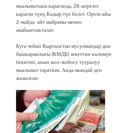
маалыматына караганда, 28-апрелге
караган түнү Кадыр түн болот. Орозо айы
2-майда айт майрамы менен
жыйынтыкталат.
Буга чейин Кыргызстан мусулмандар дин
башкармалыгы (КМДБ) зекеттин көлөмүн
бекитип, анын жол-жобосу тууралуу
маалымат тараткан. Анда мындай деп
жазылган: