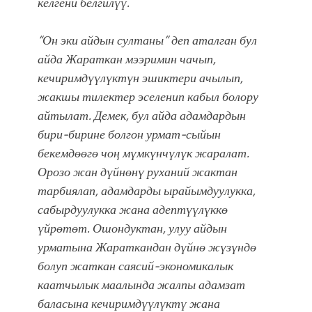
келгени белгилүү.
“Он эки айдын султаны” деп аталган бул
айда Жараткан мээримин чачып,
кечиримдүүлүктүн эшиктери ачылып,
жакшы тилектер эселенип кабыл болору
айтылат. Демек, бул айда адамдардын
бири-бирине болгон урмат-сыйын
бекемдөөгө чоң мүмкүнчүлүк жаралат.
Орозо жан дүйнөнү руханий жактан
тарбиялап, адамдарды ырайымдуулукка,
сабырдуулукка жана адептүүлүккө
үйрөтөт. Ошондуктан, улуу айдын
урматына Жараткандан дүйнө жүзүндө
болуп жаткан саясий-экономикалык
каатчылык маалында жалпы адамзат
баласына кечиримдүүлүктү жана