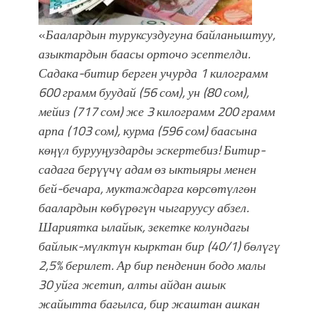
«
Баалардын туруксуздугуна байланыштуу,
азыктардын баасы орточо эсептелди.
Садака-битир берген учурда 1 килограмм
600 грамм буудай (56 сом), ун (80 сом),
мейиз (717 сом) же 3 килограмм 200 грамм
арпа (103 сом), курма (596 сом) баасына
көңүл бурууңуздарды эскертебиз! Битир-
садага берүүчү адам өз ыктыяры менен
бей-бечара, муктаждарга көрсөтүлгөн
баалардын көбүрөгүн чыгаруусу абзел.
Шариятка ылайык, зекетке колундагы
байлык-мүлктүн кырктан бир (40/1) бөлүгү
2,5% берилет.
Ар бир пенденин бодо малы
30 уйга жетип, алты айдан ашык
жайытта багылса, бир жаштан ашкан