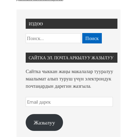
ИЗДӨӨ
САЙТКА ЭЛ. ПОЧТА АРКЫЛУУ ЖАЗЫЛУУ
Сайтка чыккан жаңы макалалар тууралуу
маалымат алып туруш үчүн электрондук
почтаңардын дарегин жазгыла.
Жазылуу