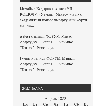
Ысмайыл Кадыров
к записи
ҮН
КОШОЛУ: «Учурда «Манас» улуттук
академиясын көчөгө чыгаруу иши жүрүп
жатат»…
alakan
к записи
ФОРУМ: Манас…
Агартуучу… Сессия… “Тилимпоз”…
“Тентек”… Резолюция
Гүлзат
к записи
ФОРУМ: Манас…
Агартуучу… Сессия… “Тилимпоз”…
“Тентек”… Резолюция
ЖЫЛНААМА
Апрель 2022
Пн
Вт
Ср
Чт
Пт
Сб
Вс