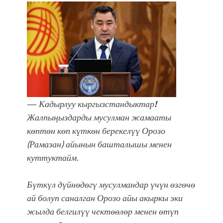
атка минерлер дагы катышса жакшы
болмок”
—
Кадырлуу кыргызстандыктар
!
Жалпыңыздарды мусулман жамааты
көптөн көп күткөн берекелүү Орозо
(Рамазан) айынын башталышы менен
куттуктайм.
Бүткүл дүйнөдөгү мусулмандар үчүн өзгөчө
ай болуп саналган Орозо айы акыркы эки
жылда белгилүү чектөөлөр менен өтүп