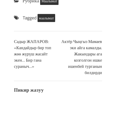
Рубрика
Маалымат
Tagged
маалымат
Садыр ЖАПАРОВ:
Актёр Чыңгыз Мамаев
«Кандайдыр бир топ
эки айга камалды.
жөө жүрүш жасайт
Жакындары ага
экен… Бир гана
козголгон ишке
сураныч…»
ишенбей турганын
билдирди
Пикир жазуу