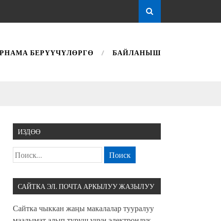
РНАМА БЕРҮҮЧҮЛӨРГӨ
БАЙЛАНЫШ
ИЗДӨӨ
САЙТКА ЭЛ. ПОЧТА АРКЫЛУУ ЖАЗЫЛУУ
Сайтка чыккан жаңы макалалар тууралуу
маалымат алып туруш үчүн электрондук