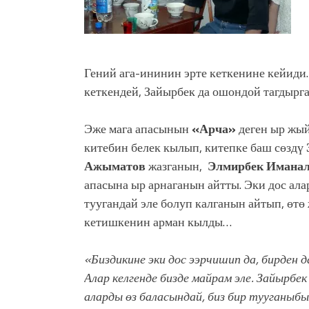
Гений ага-ининин эрте кеткенине кейиди
кеткендей, Зайырбек да ошондой тагдырга
Эже мага апасынын
«Арча»
деген ыр жы
китебин белек кылып, китепке баш сөздү
Ажыматов
жазганын,
Элмирбек Имана
апасына ыр арнаганын айтты. Эки дос ала
туугандай эле болуп калганын айтып, өтө
кетишкенин арман кылды…
«Биздикине эки дос ээрчишип да, бирден да
Алар келгенде бизде майрам эле. Зайырбе
аларды өз баласындай, биз бир тууганы