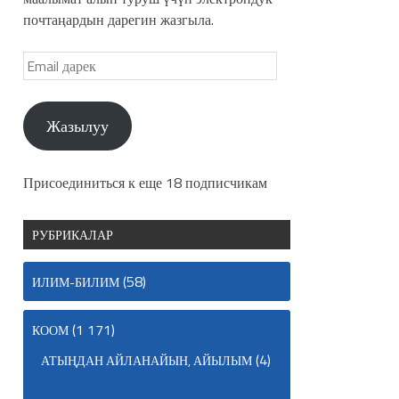
почтаңардын дарегин жазгыла.
Жазылуу
Присоединиться к еще 18 подписчикам
РУБРИКАЛАР
(58)
ИЛИМ-БИЛИМ
(1 171)
КООМ
(4)
АТЫҢДАН АЙЛАНАЙЫН, АЙЫЛЫМ