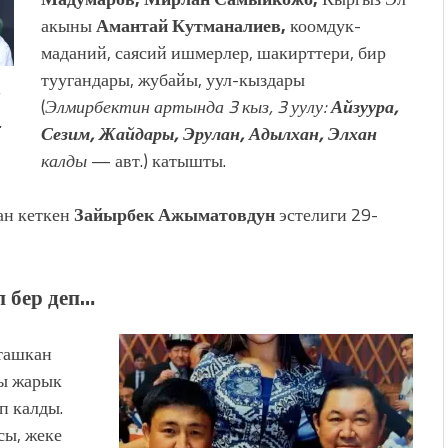
акыны
Амантай Кутманалиев,
коомдук-
маданий, саясий ишмерлер, шакирттери, бир
туугандары, жубайы, уул-кыздары
н
(
Элмирбектин артында 3 кыз, 3 уулу:
Айзуура,
…
Сезим, Жайдары, Эрулан, Адылхан, Элхан
калды
— авт.) катышты.
ан кеткен
Зайырбек Ажыматовдун
эстелиги 29-
 бер деп…
тташкан
ы жарык
п калды.
сы, жеке