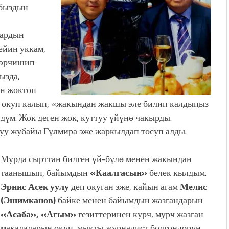
абыздын
дардын
ейин уккам,
Ээрчишип
ызда,
ин жоктоп
 окуп калып, «жакындан жакшы эле билип калды
ң
ыз
ндүм. Жок деген жок, куттуу үйүнө чакырды.
уу жубайы Гүлмира эже жаркылдап тосуп алды.
Мурда сырттан билген үй-бүлө менен жакындан
таанышып, байымдын
«Каалгасын»
белек кылдым.
Эрнис Асек уулу
деп окуган эже, кайын агам
Мелис
(Эшимканов)
байке менен байымдын жазгандарын
«Асаба», «Агым»
гезиттеринен курч, мурч жазган
макалаларын окуп, мыкты журналист болгондорун