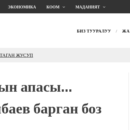
ЭКОНОМИКА
КООМ
МАДАНИЯТ
БИЗ ТУУРАЛУУ
ЖА
КТАГАН ЖУСУП
впечатляющим шоу
l Central Park
кын апасы…
ахмат союзунун
ым сыймык жана чоң
аев барган боз
дой адабият алпы чыгыш
журнал сөзсүз керек!”
холог Мээрим Мураталиева
(Дарек. Видео)