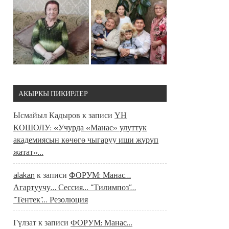
АКЫРКЫ ПИКИРЛЕР
Ысмайыл Кадыров
к записи
ҮН
КОШОЛУ: «Учурда «Манас» улуттук
академиясын көчөгө чыгаруу иши жүрүп
жатат»…
alakan
к записи
ФОРУМ: Манас…
Агартуучу… Сессия… “Тилимпоз”…
“Тентек”… Резолюция
Гүлзат
к записи
ФОРУМ: Манас…