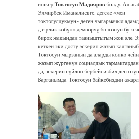
ишкер
Токтосун Мадияров
болду. Ал аг
Элмирбек Иманалиевге, дегеле «мен
токтогулдукмун» деген чыгармачыл адам
дээрлик көбүнө демөөрчү болгонун буга ч
бирок жакындан тааныштыгым жок эле. 
кеткен эки досту эскерип жазып калганыб
Токтосун мырзанын да аларды көпкө чей
жазып жүргөнүн социалдык тармактардан
да, эскерип сүйлөп бербейсизби» деп өтү
Барганымда, Токтосун байкебиздин ажарл