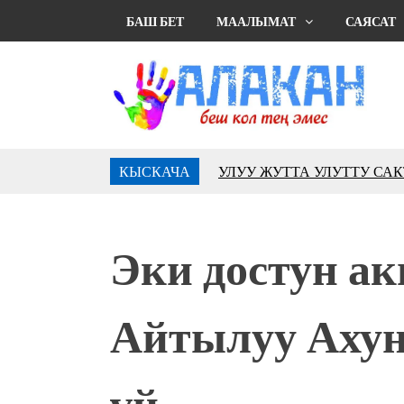
БАШ БЕТ
МААЛЫМАТ
САЯСАТ
КЫСКАЧА
УЛУУ ЖУТТА УЛУТТУ СА
АБДРАХМАНОВ
10 000 гостей насладились 
музыкальных фонтанов в Roya
Эки достун а
Аида САЛЯНОВА: "Кыргыз ш
президенти болуп шайланыш
жоопкерчилик!"
Айтылуу Ахунб
Садыр ЖАПАРОВ: “Айтматов
үчүн, улуу көч уланышы үчүн 
“Китепкана түнγ-2026”: Пси
үй…
менен жолугушууга келиңиз! 