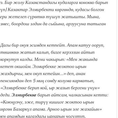
уз. Бир жолу Казакстандагы кудаларга конокко барып
лүп) Казактар Элмирбекти көргөндө, кудасы болгон
ы-бери жетелеп сүрөткө түшүп жатышты. Мына,
е эмес, боордош элдин да сыйына, арзуусуна татыган
Дагы бир окуя эсимден кетпейт. Апам катуу ооруп,
төшөккө жатып калып, бизге керээзин айтып
коркутуп калды. Мени чакырып: «Мен жакында
кетет окшойм. Элмирбекке жоктоо ырын
жаздырчы, мен окуп кетейин…» деп, анан
пенсиямдан деп 5 миң сомду колума карматып,
«Элмирбекке берип кой, ыр жазып бергени үчүн»
деди.
Элмирбекке
барып айтсам, чалкасынан кетти:
«Коюңузчу, эже, тирүү кишиге жоктоо ырын
өргөн Базаркүл апама. Арноо ырын эле жазайын»
мен апамдын кагаздагы ырларын чогултуп,