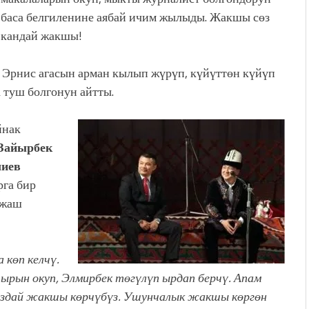
баса белгиленине аябай ичим жылыды. Жакшы сөз
кандай жакшы!
. Эрнис агасын арман кылып жүрүп, күйүттөн күйүп
 туш болгонун айтты.
йнак
Зайырбек
лиев
рга бир
 жаш
 көп келчү.
к ырын окуп, Элмирбек төгүлүп ырдап берчү. Апам
быздай жакшы көрчүбүз. Ушунчалык жакшы көргөн