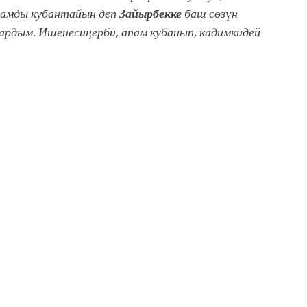
памды кубантайын деп
Зайырбекке
баш сөзүн
рдым. Ишенесиңерби, апам кубанып, кадимкидей