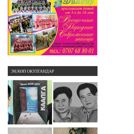
ЭҢ КӨП ОКУЛГАНДАР