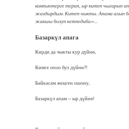
компьютерге терип, ыр китеп чыгарып а
жаздырдым. Китеп чыкты. Апама алып ба
жакшы болуп кетпедиби»…
Базаркүл апага
Кирди да чыкты кур дүйнө,
Кимге опоо бул дүйнө?!
Байкасам жеңген ошону,
Базаркүл апам – ыр дүйнө!