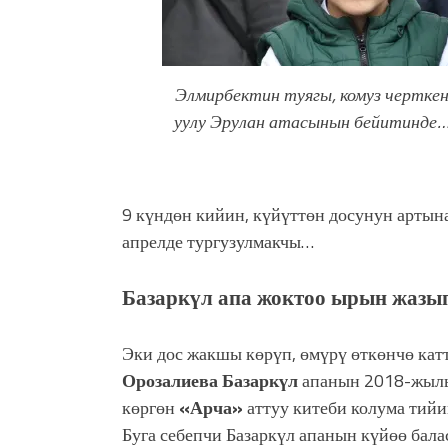
Элмирбектин туягы, комуз чертке
уулу Эрулан атасынын бейитинде
9 күндөн кийин, күйүттөн досунун артын
апрелде тургузулмакчы…
Базаркүл апа жоктоо ырын жазып
Эки дос жакшы көрүп, өмүрү өткөнчө ка
Орозалиева Базаркүл
апанын 2018-жыл
көргөн
«Арча»
аттуу китеби колума тийи
Буга себепчи Базаркүл апанын күйөө бала