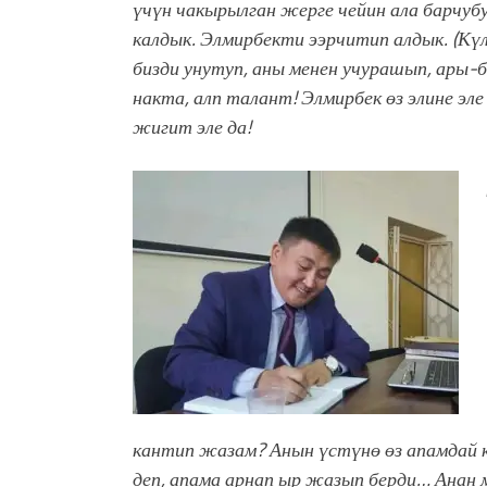
үчүн чакырылган жерге чейин ала барчуб
калдык. Элмирбекти ээрчитип алдык. (Кү
бизди унутуп, аны менен учурашып, ар
накта, алп талант! Элмирбек өз элине эл
жигит эле да!
кантип жазам? Анын үстүнө өз апамдай к
деп, апама арнап ыр жазып берди… Анан 