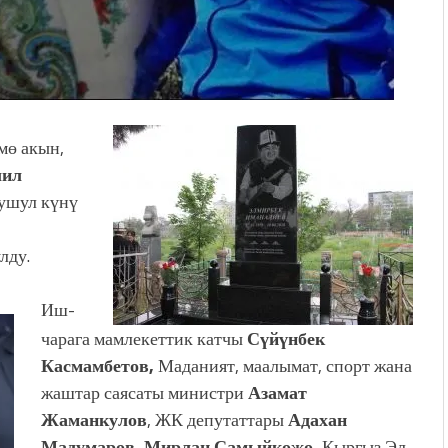
мө акын,
лил
 ушул күнү
лду.
Иш-
чарага мамлекеттик катчы
Сүйүнбек
Касмамбетов,
Маданият, маалымат, спорт жана
жаштар саясаты министри
Азамат
Жаманкулов
, ЖК депутаттары
Адахан
Мадумаров,
Мирлан Самыйкожо,
Кыргыз Эл