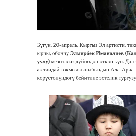
Бүгүн, 20-апрель, Кыргыз Эл артисти, төк
ырчы, обончу
Элмирбек Иманалиев (Ка
уулу)
мезгилсиз дүйнөдөн өткөн күн. Дал
ак таңдай төкмө акыныбыздын Ала-Арча
көрүстөнүндөгү бейитине эстелик тургузу