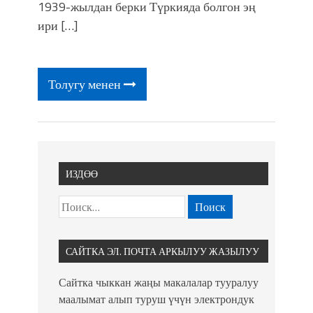
фонтанды көрүү үчүн Royal Central
1939-жылдан берки Түркияда болгон эң
Park'ка 30 миң адам чогулду
ири […]
Толугу менен
ИЗДӨӨ
САЙТКА ЭЛ. ПОЧТА АРКЫЛУУ ЖАЗЫЛУУ
Сайтка чыккан жаңы макалалар тууралуу
маалымат алып туруш үчүн электрондук