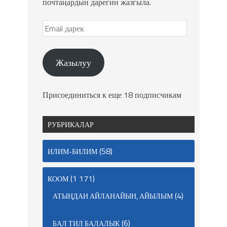
почтаңардын дарегин жазгыла.
Жазылуу
Присоединиться к еще 18 подписчикам
РУБРИКАЛАР
(58)
ИЛИМ-БИЛИМ
(1 171)
КООМ
(4)
АТЫҢДАН АЙЛАНАЙЫН, АЙЫЛЫМ
(6)
БАЛ ТИЛ БАЛАЛЫК