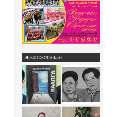
ЭҢ КӨП ОКУЛГАНДАР