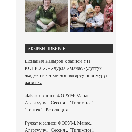
АКЫРКЫ ПИКИРЛЕР
Ысмайыл Кадыров
к записи
ҮН
КОШОЛУ: «Учурда «Манас» улуттук
академиясын көчөгө чыгаруу иши жүрүп
жатат»…
alakan
к записи
ФОРУМ: Манас…
Агартуучу… Сессия… “Тилимпоз”…
“Тентек”… Резолюция
Гүлзат
к записи
ФОРУМ: Манас…
Агартуучу… Сессия… “Тилимпоз”…