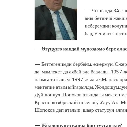
— Чынында 34 жаш
аны бөтөнчө жакшы
неберемдин колун
бар, мени өз энеси
— Өзүңүзгө кандай мүнөздөмө бере ала
— Беттегенимди бербейм, өжөрмүн. Өжөрл
да, мамлекет да аябай эле баалады. 195
наамга татыдым. 1997-жылы «Манас» орд
мектепке атым ыйгарылды. Жолдошумдун 
Дүйшөнкул Шопоков атындагы мектеп мене
Краснооктябрьский поселогу Улуу Ата 
Шопоков деп аталып, шаар статусун алган
— Жолдошуңуз канча бир тууган эле?