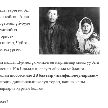
зды төрөгөм. Ал
ып койгон. Анан
бүз жаш үй-бүлө
улганбыз.
торист-
а иштеп, Чүйгө
н өстүргөм.
п калды. Дүйнөлүк миңдеген кыргыздар сыяктуу Ата
 менен 1941-жылдын август айында майданга
колам шоссесинде
28 баатыр «панфиловчулардын»
лердик дивизиянын жолун тороп, кашык каны
ырларча курман болгон.
эле?