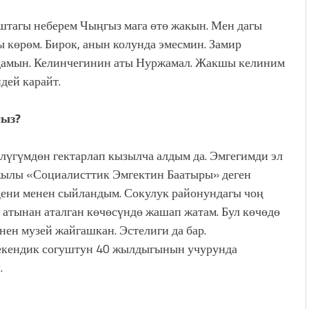
тагы неберем Чыңгыз мага өтө жакын. Мен дагы
 көрөм. Бирок, анын колунда эмесмин. Замир
дамын. Келинчегинин аты Нуржамал. Жакшы келиним
ндей карайт.
сыз?
үгүмдөн гектарлап кызылча алдым да. Эмгегимди эл
7-жылы «Социалисттик Эмгектин Баатыры» деген
ени менен сыйландым. Сокулук районундагы чоң
атынан аталган көчөсүндө жашап жатам. Бул көчөдө
н музей жайгашкан. Эстелиги да бар.
Мекендик согуштун 40 жылдыгынын учурунда
.