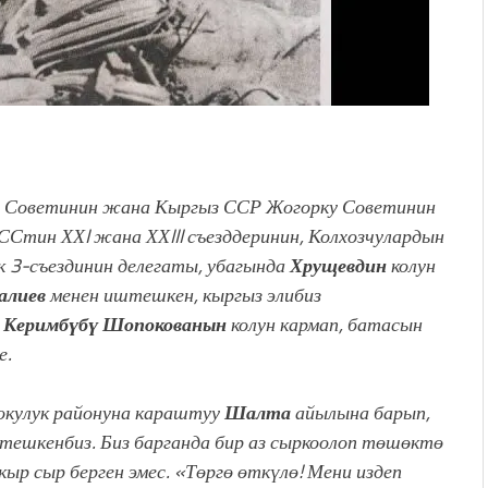
 Советинин жана Кыргыз ССР Жогорку Советинин
ССтин ХХ
I
жана ХХ
III
съезддеринин, Колхозчулардын
к 3-съездинин делегаты, убагында
Хрущевдин
колун
алиев
менен иштешкен, кыргыз элибиз
Керимбүбү Шопокованын
колун кармап, батасын
е.
кулук районуна караштуу
Шалта
айылына барып,
ктешкенбиз. Биз барганда бир аз сыркоолоп төшөктө
акыр сыр берген эмес. «Төргө өткүлө! Мени издеп