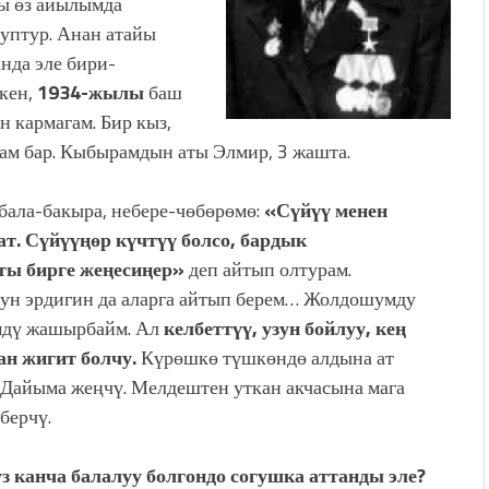
гы өз айылымда
уптур. Анан атайы
нда эле бири-
кен,
1934-жылы
баш
 кармагам. Бир кыз,
ырам бар. Кыбырамдын аты Элмир, 3 жашта.
бала-бакыра, небере-чөбөрөмө:
«Сүйүү менен
т. Сүйүүңөр күчтүү болсо, бардык
ы бирге жеңесиңер»
деп айтып олтурам.
н эрдигин да аларга айтып берем… Жолдошумду
мдү жашырбайм. Ал
келбеттүү, узун бойлуу, кең
ан жигит болчу.
Күрөшкө түшкөндө алдына ат
 Дайыма жеңчү. Мелдештен уткан акчасына мага
берчү.
канча балалуу болгондо согушка аттанды эле?