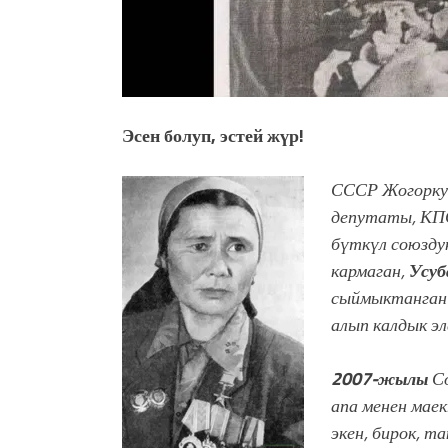
Эсен болуп, эстей жүр!
СССР Жогорку
депутаты, КП
бүткүл союзду
кармаган,
Усуб
сыймыктанган
алып калдык эл
2007-жылы
Со
апа менен мае
экен, бирок, т