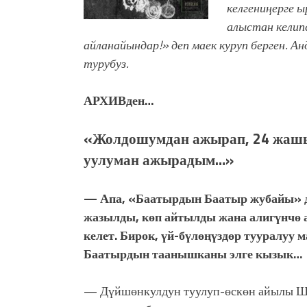
келгениңерге 
алыстан келип
айланайындар!» деп маек куруп берген. А
турубуз.
АРХИВден…
«Жолдошумдан ажырап, 24 жашы
уулуман ажырадым…»
— Апа, «Баатырдын Баатыр жубайы» де
жазылды, көп айтылды жана алигүнчө
келет. Бирок, үй-бүлөңүздөр тууралуу 
Баатырдын таанышканы элге кызык…
— Дүйшөнкулдун туулуп-өскөн айылы Ша