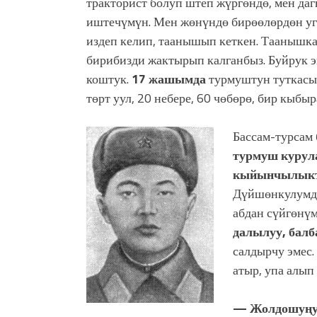
тракторист болуп штеп жүргөндө, мен да
иштечүмүн. Мен жөнүндө бирөөлөрдөн уг
издеп келип, таанышып кеткен. Таанышка
бирибизди жактырып калганбыз. Буйрук э
коштук.
17 жашымда
турмуштун туткасын
төрт уул, 20 небере, 60 чөбөрө, бир кыб
Бассам-турсам 
турмуш курула
кыйынчылыкт
Дүйшөнкулумду
абдан сүйгөнү
далылуу, балб
салдырчу эмес.
атыр, упа алып 
— Жолдошуңуз 