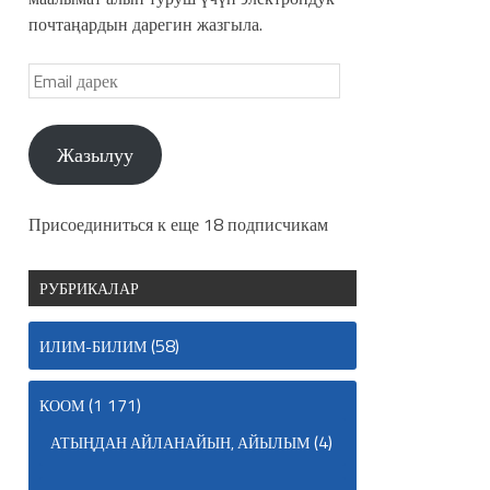
почтаңардын дарегин жазгыла.
Жазылуу
Присоединиться к еще 18 подписчикам
РУБРИКАЛАР
(58)
ИЛИМ-БИЛИМ
(1 171)
КООМ
(4)
АТЫҢДАН АЙЛАНАЙЫН, АЙЫЛЫМ