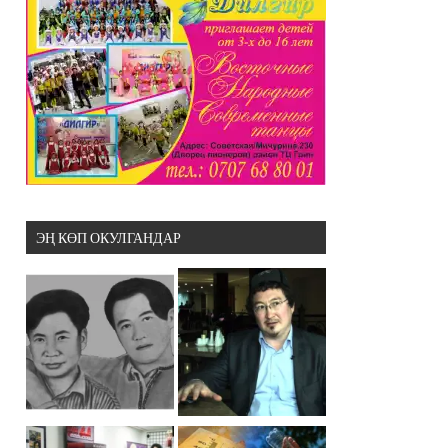
ЭҢ КӨП ОКУЛГАНДАР