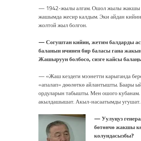
— 1942-жылы алгам. Ошол жылы жакшы кө
жашымда жесир калдым. Эки айдан кийин
жолтой жыл болгон.
— Согуштан кийин, жетим балдарды ас
баланын ичинен бир баласы гана жакын
Жашыруун болбосо, сизге кайсы балаң
— «Жаш кездеги мээнетти карыганда бер
«апалап» дөөлөткө айлантышты. Баары ы
ордуларын табышты. Мен ошого кубанам.
акылдашышат. Акыл-насаатымды угушат.
— Уулуңуз генер
бөтөнчө жакшы кө
колундасызбы?