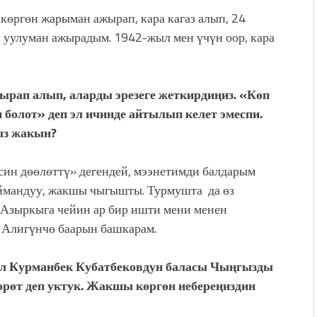
ргөн жарыман ажырап, кара кагаз алып, 24
 уулуман ажырадым. 1942-жыл мен үчүн оор, кара
ырап алып, аларды эрезеге жеткирдиңиз. «Көп
 болот» деп эл ичинде айтылып келет эмеспи.
ыз жакын?
син дөөлөттү» дегендей, мээнетимди балдарым
ймандуу, жакшы чыгышты. Турмушта да өз
 Азыркыга чейин ар бир ишти мени менен
 Алигүнчө баарын башкарам.
ал Курманбек Кубатбековдун баласы Чыңгызды
рөт деп уктук. Жакшы көргөн небереңиздин