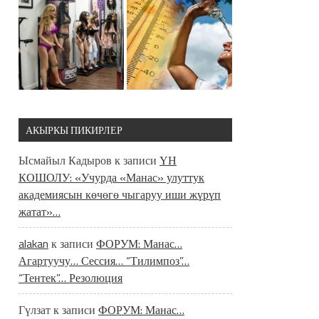
АКЫРКЫ ПИКИРЛЕР
Ысмайыл Кадыров
к записи
ҮН
КОШОЛУ: «Учурда «Манас» улуттук
академиясын көчөгө чыгаруу иши жүрүп
жатат»…
alakan
к записи
ФОРУМ: Манас…
Агартуучу… Сессия… “Тилимпоз”…
“Тентек”… Резолюция
Гүлзат
к записи
ФОРУМ: Манас…