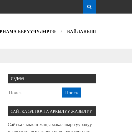
РНАМА БЕРҮҮЧҮЛӨРГӨ
БАЙЛАНЫШ
ИЗДӨӨ
САЙТКА ЭЛ. ПОЧТА АРКЫЛУУ ЖАЗЫЛУУ
Сайтка чыккан жаңы макалалар тууралуу
маалымат алып туруш үчүн электрондук