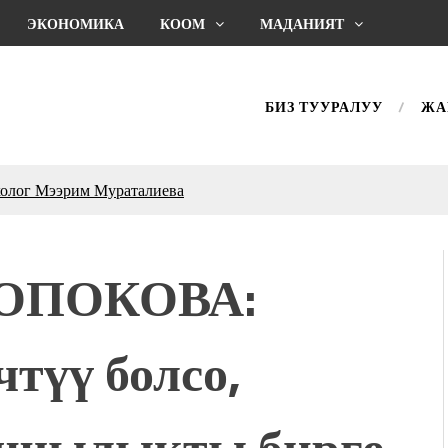
ЭКОНОМИКА
КООМ
МАДАНИЯТ
БИЗ ТУУРАЛУУ
ЖА
холог Мээрим Мураталиева
(Дарек. Видео)
. “Ала-Тоо” журналынын
(Тизме. Видео)
ШОПОКОВА:
ҮН ТҮБӨЛҮК СИМВОЛУ
калуу фонтанды көрүү үчүн
адам чогулду
түү болсо,
 & Light собрал более 20
Уңгужол” темадагы
нчылыкты бирге
р дагы катышса жакшы