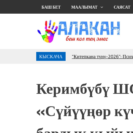
БАШ БЕТ
МААЛЫМАТ
САЯСАТ
КЫСКАЧА
“Китепкана түнγ-2026”: Пси
менен жолугушууга келиңиз! 
Латын арибиндеги “Чабуул”..
тарыхы жана редакторлору... 
Керимбүбү 
“КАРА КЕМПИР”: ҮМҮТТ
Кыргызстандагы эң ири музы
Royal Central Park'ка 30 миң 
«Сүйүүңөр күч
Фестиваль Symphony of Water
тысяч гостей
Жыргалбек КАСАБОЛОТОВ: “
бардык кыйы
тегерек столго атка минерле