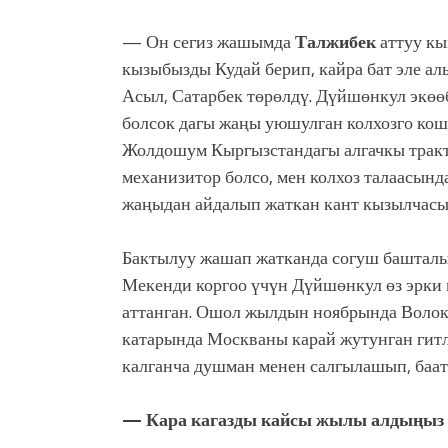
— Он сегиз жашымда
Талжибек
аттуу кы
кызыбызды Кудай берип, кайра бат эле ал
Асыл, Сатарбек төрөлдү. Дүйшөнкул экөө
болсок дагы жаңы уюшулган колхозго кош
Жолдошум Кыргызстандагы алгачкы трак
механизитор болсо, мен колхоз талаасынд
жаңыдан айдалып жаткан кант кызылчасы
Бактылуу жашап жатканда согуш башталы
Мекенди коргоо үчүн Дүйшөнкул өз эрки
аттанган. Ошол жылдын ноябрында Воло
катарында Москваны карай жутунган гит
калганча душман менен салгылашып, баат
— Кара кагазды кайсы жылы алдыңыз 