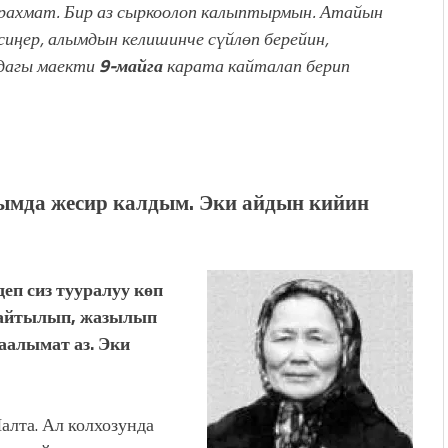
ырахмат. Бир аз сыркоолоп калыптырмын. Атайын
сиңер, алымдын келишинче сүйлөп берейин,
ндагы маекти
9-майга
карата кайталап берип
мда жесир калдым. Эки айдын кийин
п сиз тууралуу көп
 айтылып, жазылып
маалымат аз. Эки
лта. Ал колхозунда