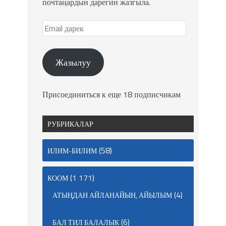
почтаңардын дарегин жазгыла.
Жазылуу
Присоединиться к еще 18 подписчикам
РУБРИКАЛАР
(58)
ИЛИМ-БИЛИМ
(1 171)
КООМ
(4)
АТЫҢДАН АЙЛАНАЙЫН, АЙЫЛЫМ
(6)
БАЛ ТИЛ БАЛАЛЫК