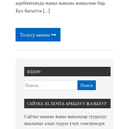
фонтанды көрүү үчүн Royal Central
адабиятында жаңы жакшы жаңылык бар.
Park'ка 30 миң адам чогулду
Бул багытта […]
Толугу менен
ИЗДӨӨ
САЙТКА ЭЛ. ПОЧТА АРКЫЛУУ ЖАЗЫЛУУ
Сайтка чыккан жаңы макалалар тууралуу
маалымат алып туруш үчүн электрондук