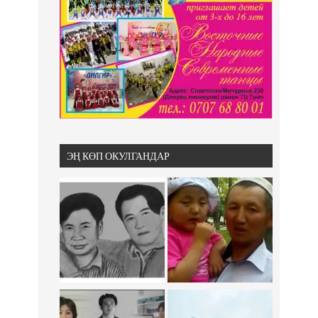
ЭҢ КӨП ОКУЛГАНДАР