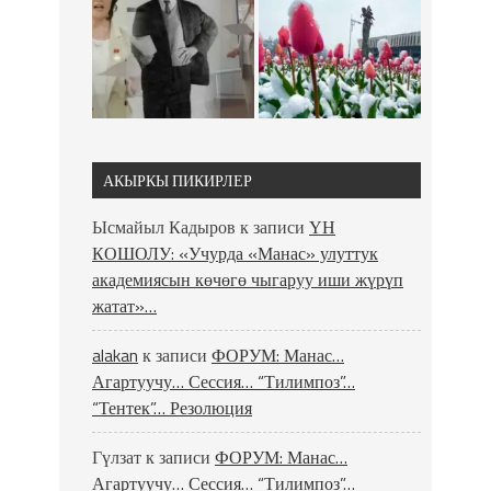
АКЫРКЫ ПИКИРЛЕР
Ысмайыл Кадыров
к записи
ҮН
КОШОЛУ: «Учурда «Манас» улуттук
академиясын көчөгө чыгаруу иши жүрүп
жатат»…
alakan
к записи
ФОРУМ: Манас…
Агартуучу… Сессия… “Тилимпоз”…
“Тентек”… Резолюция
Гүлзат
к записи
ФОРУМ: Манас…
Агартуучу… Сессия… “Тилимпоз”…