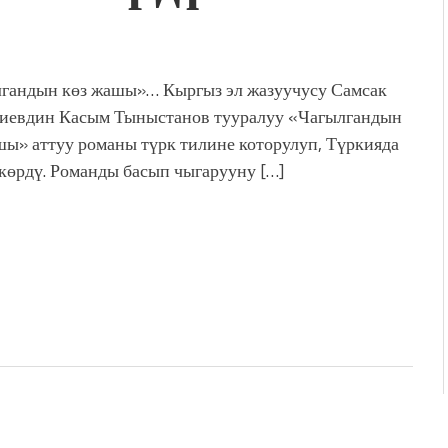
дой адабият алпы чыгыш
журнал сөзсүз керек!”
холог Мээрим Мураталиева
гандын көз жашы»… Кыргыз эл жазуучусу Самсак
(Дарек. Видео)
иевдин Касым Тыныстанов тууралуу «Чагылгандын
. “Ала-Тоо” журналынын
шы» аттуу романы түрк тилине которулуп, Түркияда
(Тизме. Видео)
көрдү. Романды басып чыгарууну […]
ҮН ТҮБӨЛҮК СИМВОЛУ
калуу фонтанды көрүү үчүн
адам чогулду