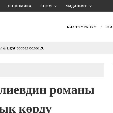
ЭКОНОМИКА
КООМ
МАДАНИЯТ
БИЗ ТУУРАЛУУ
ЖА
 & Light собрал более 20
Уңгужол” темадагы
р дагы катышса жакшы
КТАГАН ЖУСУП
лиевдин романы
впечатляющим шоу
l Central Park
ык көрдү
ахмат союзунун
ым сыймык жана чоң