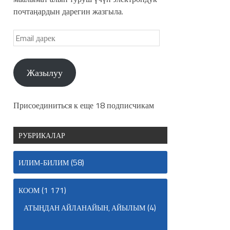
почтаңардын дарегин жазгыла.
Жазылуу
Присоединиться к еще 18 подписчикам
РУБРИКАЛАР
(58)
ИЛИМ-БИЛИМ
(1 171)
КООМ
(4)
АТЫҢДАН АЙЛАНАЙЫН, АЙЫЛЫМ