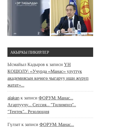
АКЫРКЫ ПИКИРЛЕР
Ысмайыл Кадыров
к записи
ҮН
КОШОЛУ: «Учурда «Манас» улуттук
академиясын көчөгө чыгаруу иши жүрүп
жатат»…
alakan
к записи
ФОРУМ: Манас…
Агартуучу… Сессия… “Тилимпоз”…
“Тентек”… Резолюция
Гүлзат
к записи
ФОРУМ: Манас…