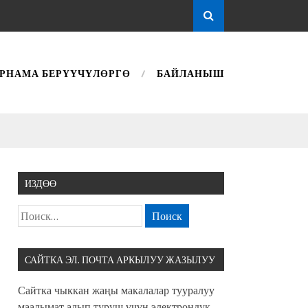
РНАМА БЕРҮҮЧҮЛӨРГӨ
БАЙЛАНЫШ
ИЗДӨӨ
САЙТКА ЭЛ. ПОЧТА АРКЫЛУУ ЖАЗЫЛУУ
Сайтка чыккан жаңы макалалар тууралуу
маалымат алып туруш үчүн электрондук