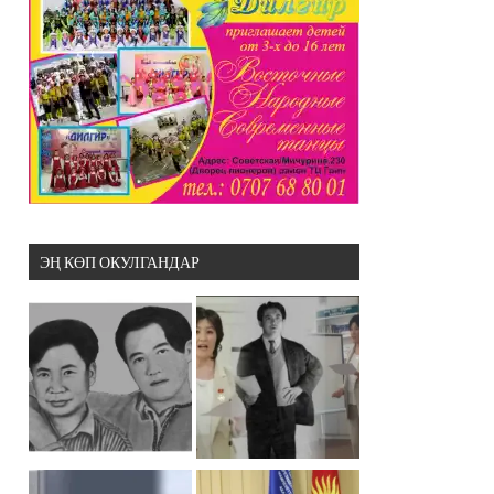
ЭҢ КӨП ОКУЛГАНДАР