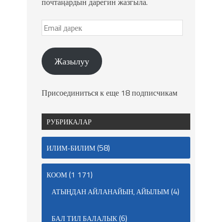
почтаңардын дарегин жазгыла.
Жазылуу
Присоединиться к еще 18 подписчикам
РУБРИКАЛАР
(58)
ИЛИМ-БИЛИМ
(1 171)
КООМ
(4)
АТЫҢДАН АЙЛАНАЙЫН, АЙЫЛЫМ
(6)
БАЛ ТИЛ БАЛАЛЫК