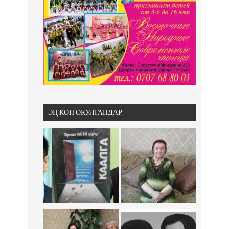
ЭҢ КӨП ОКУЛГАНДАР