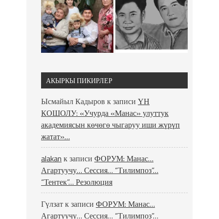
АКЫРКЫ ПИКИРЛЕР
Ысмайыл Кадыров
к записи
ҮН
КОШОЛУ: «Учурда «Манас» улуттук
академиясын көчөгө чыгаруу иши жүрүп
жатат»…
alakan
к записи
ФОРУМ: Манас…
Агартуучу… Сессия… “Тилимпоз”…
“Тентек”… Резолюция
Гүлзат
к записи
ФОРУМ: Манас…
Агартуучу… Сессия… “Тилимпоз”…