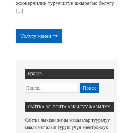
фонтанды көрүү үчүн Royal Central
жоокерчилик турмуштун ажырагыс бөлүгү
Park'ка 30 миң адам чогулду
[…]
Толугу менен
ИЗДӨӨ
САЙТКА ЭЛ. ПОЧТА АРКЫЛУУ ЖАЗЫЛУУ
Сайтка чыккан жаңы макалалар тууралуу
маалымат алып туруш үчүн электрондук