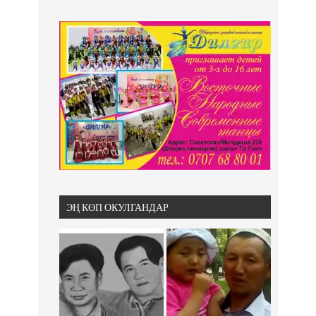
ЭҢ КӨП ОКУЛГАНДАР