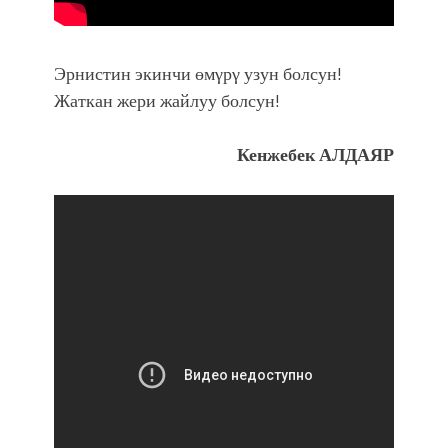
Эрнистин экинчи өмγрγ узун болсун!
Жаткан жери жайлуу болсун!
Кенжебек АЛДАЯР