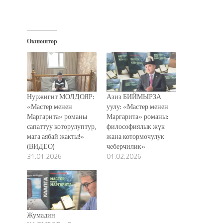
Окшоштор
Нуржигит МОЛДОЯР:
Азиз БИЙМЫРЗА
«Мастер менен
уулу: «Мастер менен
Маргарита» романы
Маргарита» романы:
сапаттуу которулуптур,
философиялык жүк
мага аябай жакты!»
жана котормочулук
(ВИДЕО)
чеберчилик»
31.01.2026
01.02.2026
Жумадин