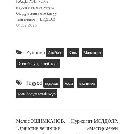
КАДЫРОВ: «Эки
нерсеге өзгөчө көңүл
бөлдүм жана өтө катуу
таңгалдым» (ВИДЕО)
01.02.2026
Рубрика
Адабият
Коом
Маданият
Эсен болуп, эстей жүр!
Tagged
адабият
коом
маданият
эсен болуп эстей жүр
Мелис ЭШИМКАНОВ:
Нуржигит МОЛДОЯР:
“Эрнистин чечимине
«Мастер менен