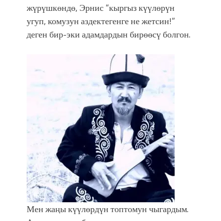
жүрүшкөндө, Эрнис “кыргыз күүлөрүн
угуп, комузун аздектегенге не жетсин!”
деген бир-эки адамдардын бирөөсү болгон.
Мен жаңы күүлөрдүн топтомун чыгардым.