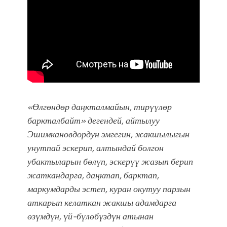
«Өлгөндөр даӊкталмайын, тирүүлөр
баркталбайт» дегендей, айтылуу
Эшимкановдордун эмгегин, жакшылыгын
унутпай эскерип, алтындай болгон
убактыларын бөлүп, эскерүү жазып берип
жаткандарга, даӊктап, барктап,
маркумдарды эстеп, куран окутуу парзын
аткарып келаткан жакшы адамдарга
өзүмдүн, үй-бүлөбүздүн атынан