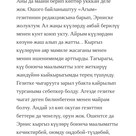
Аны да маани берип көптөр укккан деле
жок. Ошого байланыштуу «Агым»
гезитинин редакциясына барып, Эрниске
жолуктум. Ал жаңы күүлөрдү аябай берилγγ
менен кунт коюп укту. Айрым күүлөрдөн
көзүнө жаш алып да жатты… Кыргыз
кγγлөрγнө аяр мамиле жасаганы менен
менин ишенимимди арттырды. Тагырагы,
кγγ боюнча маалыматты элге жеткирγγ
жандγйнө кыйкырыгымды терең тγшγндγ.
Гезитке чыгарууга зарыл убакта кайрылып
турганыма себепкер болду. Агезде гезитке
чыгат деген билинбегени менен майрам
болчу. Андай эл көп окуган гезиттин
беттери да ченелγγ, орун жок. Ошентсе да
Эрнис кыргыз кγγлөрγ боюнча маалыматты
кечиктирбей, оюмду оңдобой-түздөбөй,