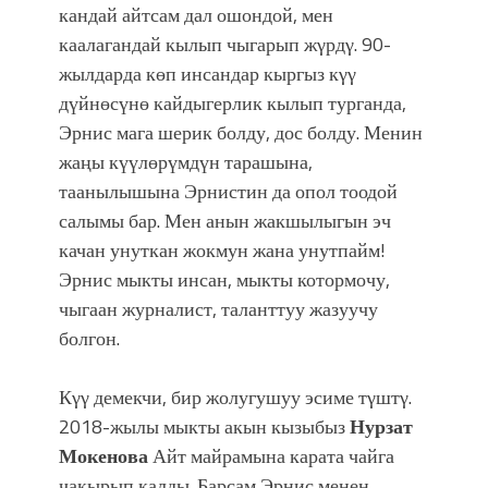
кандай айтсам дал ошондой, мен
каалагандай кылып чыгарып жγрдγ. 90-
жылдарда көп инсандар кыргыз кγγ
дүйнөсүнө кайдыгерлик кылып турганда,
Эрнис мага шерик болду, дос болду. Менин
жаңы күүлөрүмдүн тарашына,
таанылышына Эрнистин да опол тоодой
салымы бар. Мен анын жакшылыгын эч
качан унуткан жокмун жана унутпайм!
Эрнис мыкты инсан, мыкты котормочу,
чыгаан журналист, таланттуу жазуучу
болгон.
Кγγ демекчи, бир жолугушуу эсиме тγштγ.
2018-жылы мыкты акын кызыбыз
Нурзат
Мокенова
Айт майрамына карата чайга
чакырып калды. Барсам Эрнис менен