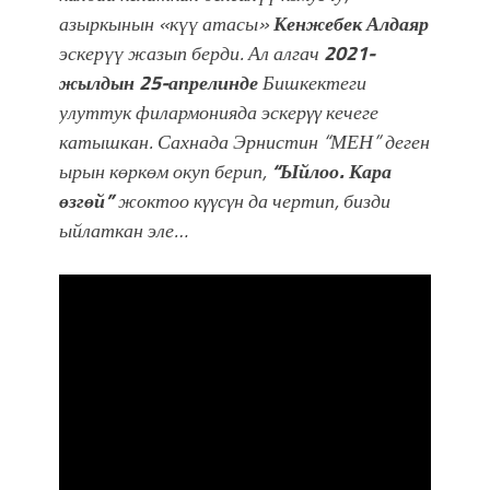
азыркынын «күү атасы»
Кенжебек Алдаяр
эскерүү жазып берди. Ал алгач
2021-
жылдын 25-апрелинде
Бишкектеги
улуттук филармонияда эскерγγ кечеге
катышкан. Сахнада Эрнистин “МЕН” деген
ырын көркөм окуп берип,
“Ыйлоо. Кара
өзгөй”
жоктоо кγγсγн да чертип, бизди
ыйлаткан эле…