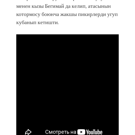
менен кызы Бегимай да келип, атасынын
котормосу боюнча жакшы пикирлерди угуп
кубанып кетишти.