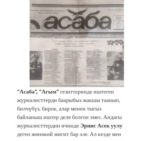
“Асаба”, “Агым”
гезиттеринде иштеген
журналисттерди баарыбыз жакшы таанып,
билчүбүз, бирок, алар менен тыгыз
байланыш иштер деле болгон эмес. Андагы
журналисттердин ичинде
Эрнис Асек уулу
деген жөнөкөй жигит бар эле. Ал кезде мен