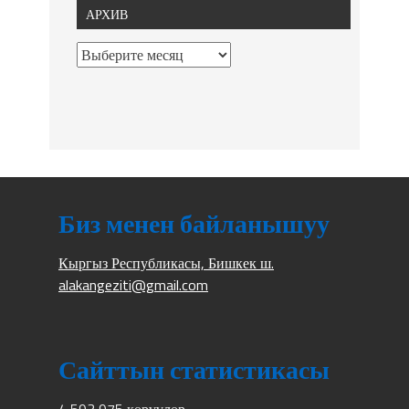
АРХИВ
Биз менен байланышуу
Кыргыз Республикасы, Бишкек ш.
alakangeziti@gmail.com
Сайттын статистикасы
4 593 975 көрүүлөр