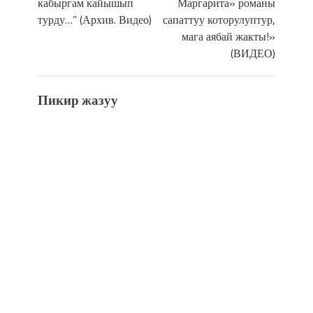
кабыргам кайышып
Маргарита» романы
турду…” (Архив. Видео)
сапаттуу которулуптур,
мага аябай жакты!»
(ВИДЕО)
Пикир жазуу