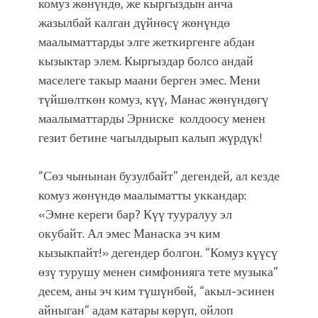
комуз жөнүндө, же кыргыздын анча
жазылбай калган дүйнөсү жөнүндө
маалыматтарды элге жеткиргенге абдан
кызыктар элем. Кыргыздар болсо андай
маселеге такыр маани берген эмес. Мени
түйшөлткөн комуз, күү, Манас жөнүндөгү
маалыматтарды Эрниске колдоосу менен
гезит бетине чагылдырып калып жүрдүк!
“Сөз чынынан бузулбайт” дегендей, ал кезде
комуз жөнүндө маалыматты уккандар:
«Эмне кереги бар? Күү тууралуу эл
окубайт. Ал эмес Манаска эч ким
кызыкпайт!» дегендер болгон. “Комуз күүсү
өзү турушу менен симфонияга тете музыка”
десем, аны эч ким түшүнбөй, “акыл-эсинен
айныган” адам катары көрүп, ойлоп