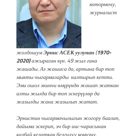
Мээрим Мураталиева менен
котормочу,
жолугушууга келиңиз! (Дарек. Видео)
журналист
жолдошум
Эрнис АСЕК уулунан
(
1970-
2020)
ажыраган кγн. 49 жыл гана
жашады. Аз жашаса да, артына бир топ
мыкты чыгармаларды калтырып кетти.
Эми ошол экинчи өмγрγндө жашап жаткан
алты жылда бир топ эскерγγлөр да
жазылды жана жазылып жатат.
Эрнистин чыгармачылыгын жогору баалап,
дайыма эскерип, эч бир иш-чарасынан
калбай келаткан
белгилүү комузчу,