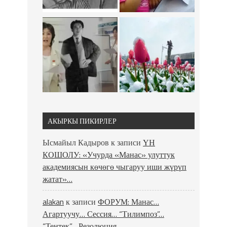
АКЫРКЫ ПИКИРЛЕР
Ысмайыл Кадыров
к записи
ҮН
КОШОЛУ: «Учурда «Манас» улуттук
академиясын көчөгө чыгаруу иши жүрүп
жатат»…
alakan
к записи
ФОРУМ: Манас…
Агартуучу… Сессия… “Тилимпоз”…
“Тентек”… Резолюция