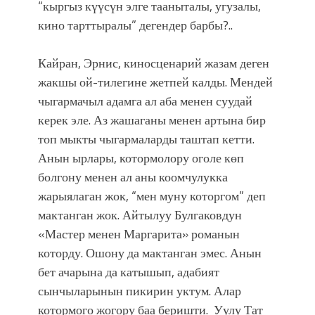
“кыргыз күүсүн элге тааныталы, угузалы,
кино тарттыралы” дегендер барбы?..
Кайран, Эрнис, киносценарий жазам деген
жакшы ой-тилегине жетпей калды. Мендей
чыгармачыл адамга ал аба менен суудай
керек эле. Аз жашаганы менен артына бир
топ мыкты чыгармаларды таштап кетти.
Анын ырлары, котормолору оголе көп
болгону менен ал аны коомчулукка
жарыялаган жок, “мен муну которгом” деп
мактанган жок. Айтылуу Булгаковдун
«Мастер менен Маргарита» романын
которду. Ошону да мактанган эмес. Анын
бет ачарына да катышып, адабият
сынчыларынын пикирин уктум. Алар
котормого жогору баа беришти. Уулу Тат