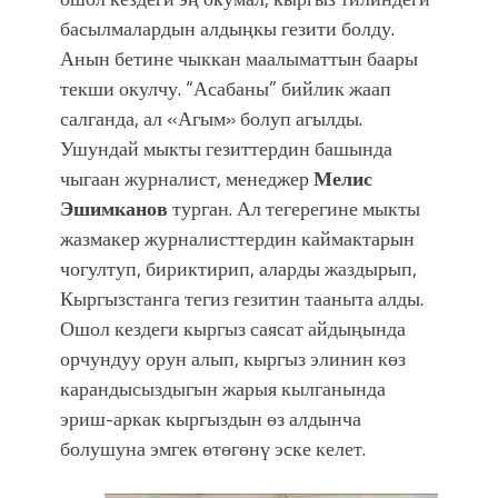
басылмалардын алдыңкы гезити болду.
Анын бетине чыккан маалыматтын баары
текши окулчу. “Асабаны” бийлик жаап
салганда, ал «Агым» болуп агылды.
Ушундай мыкты гезиттердин башында
чыгаан журналист, менеджер
Мелис
Эшимканов
турган. Ал тегерегине мыкты
жазмакер журналисттердин каймактарын
чогултуп, бириктирип, аларды жаздырып,
Кыргызстанга тегиз гезитин тааныта алды.
Ошол кездеги кыргыз саясат айдыңында
орчундуу орун алып, кыргыз элинин көз
карандысыздыгын жарыя кылганында
эриш-аркак кыргыздын өз алдынча
болушуна эмгек өтөгөнү эске келет.