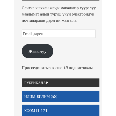
Сайтка чыккан жаңы макалалар тууралуу
маалымат алып туруш үчүн электрондук
почтаңардын дарегин жазгыла.
Жазылуу
Присоединиться к еще 18 подписчикам
РУБРИКАЛАР
(58)
ИЛИМ-БИЛИМ
(1 171)
КООМ