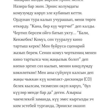
Назира бар экен. Эрнис колумдагы
комузумду көрγп эле кубанып кетти.
Ордунан тура калып учурашып, мени төргө
өткөрдγ. “Кана, бир кγγ чертчи!” деп калды.
Чертип берсем ойго батып укту… “Бали,
Кенжебек! Комуз, сен тууралуу кино
тартыш керек! Мен буйруса сценарий
жазып берем. Сенин комуз черткениң менен
кино тартылса чоң жаңылык болот” деп
көпкө эргип сөз кылып, менин көңүлүмдү
көкөлөткөн! Мен аны сүйүнүп калсын деп
жаңы чыккан күү компакт-дискимди (CD)
белек кылсам, тизмесин окуп көрүп, “бул
күүлөр менде бар да” деген. Азыркы
чакчелекей заманда, күү эмес кыргызды эч
ким эстебей турганда, Эрниске окшоп