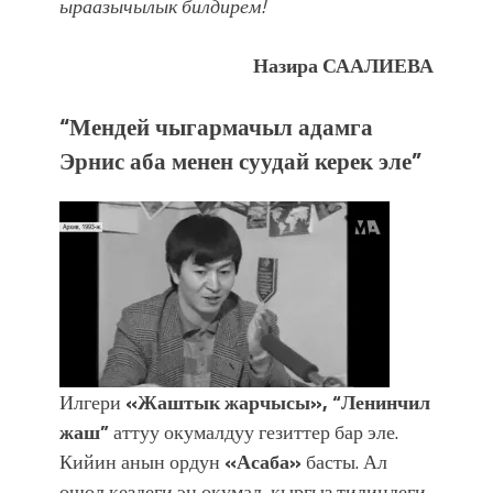
ыраазычылык билдирем!
Назира СААЛИЕВА
“Мендей чыгармачыл адамга
Эрнис аба менен суудай керек эле”
Илгери
«Жаштык жарчысы», “Ленинчил
жаш”
аттуу окумалдуу гезиттер бар эле.
Кийин анын ордун
«Асаба»
басты. Ал
ошол кездеги эң окумал, кыргыз тилиндеги