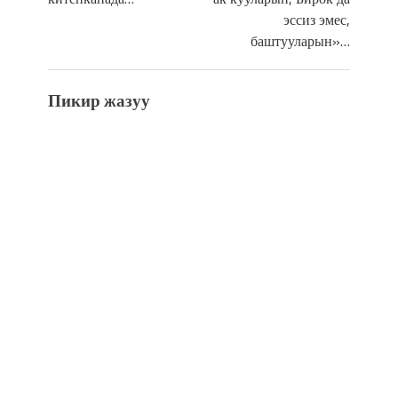
эссиз эмес,
баштууларын»…
Пикир жазуу