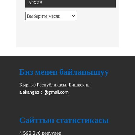
АРХИВ
Биз менен байланышуу
Кыргыз Республикасы, Бишкек ш.
alakangeziti@gmail.com
Сайттын статистикасы
4 593 376 көрүүлөр