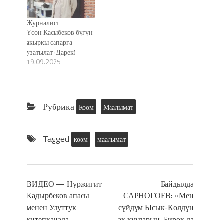
Журналист
Үсөн Касыбеков бүгүн
акыркы сапарга
узатылат (Дарек)
19.09.2025
Рубрика
Коом
Маалымат
Tagged
коом
маалымат
ВИДЕО — Нуржигит
Байдылда
Кадырбеков апасы
САРНОГОЕВ: «Мен
менен Улуттук
сүйдүм Ысык-Көлдүн
китепканада…
ак кууларын, Бирок да