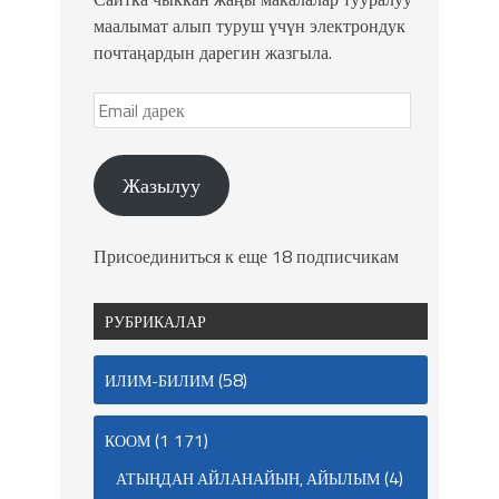
маалымат алып туруш үчүн электрондук
почтаңардын дарегин жазгыла.
Жазылуу
Присоединиться к еще 18 подписчикам
РУБРИКАЛАР
(58)
ИЛИМ-БИЛИМ
(1 171)
КООМ
(4)
АТЫҢДАН АЙЛАНАЙЫН, АЙЫЛЫМ