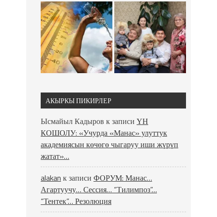
АКЫРКЫ ПИКИРЛЕР
Ысмайыл Кадыров
к записи
ҮН
КОШОЛУ: «Учурда «Манас» улуттук
академиясын көчөгө чыгаруу иши жүрүп
жатат»…
alakan
к записи
ФОРУМ: Манас…
Агартуучу… Сессия… “Тилимпоз”…
“Тентек”… Резолюция