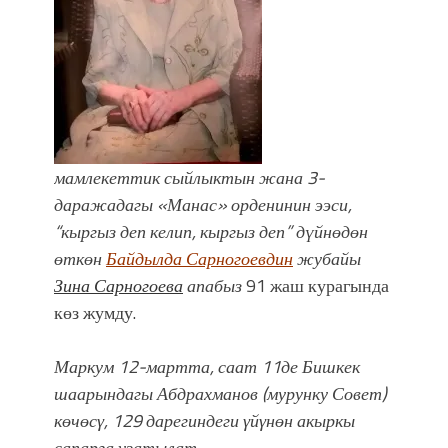
фонтанды көрүү үчүн Royal Central
Park'ка 30 миң адам чогулду
мамлекеттик сыйлыктын жана 3-
даражадагы «Манас» орденинин ээси,
“кыргыз деп келип, кыргыз деп” дүйнөдөн
өткөн
Байдылда Сарногоевдин
жубайы
Зина Сарногоева
апабыз
91 жаш курагында
көз жумду.
Маркум 12-мартта, саат 11де Бишкек
шаарындагы Абдрахманов (мурунку Совет)
көчөсγ, 129 дарегиндеги γйγнөн акыркы
сапарга узатылат.