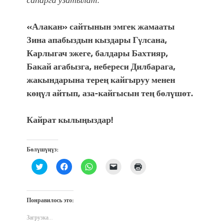
«Алакан» сайтынын эмгек жамааты
Зина апабыздын кыздары Гγлсана,
Карлыгач эжеге, балдары Бахтияр,
Бакай агабызга, небереси Дилбарага,
жакындарына терең кайгыруу менен
көңүл айтып, аза-кайгысын тең бөлүшөт.
Кайрат кылыңыздар!
Бөлүшүңүз:
Нажмите,
Нажмите,
Нажмите,
Послать
Нажмите
чтобы
чтобы
чтобы
ссылку
для
поделиться
открыть
поделиться
другу
печати
на
на
в
по
(Открывается
Twitter
Facebook
WhatsApp
электронной
в
(Открывается
(Открывается
(Открывается
почте
новом
Понравилось это:
в
в
в
(Открывается
окне)
новом
новом
новом
в
окне)
окне)
окне)
новом
Загрузка...