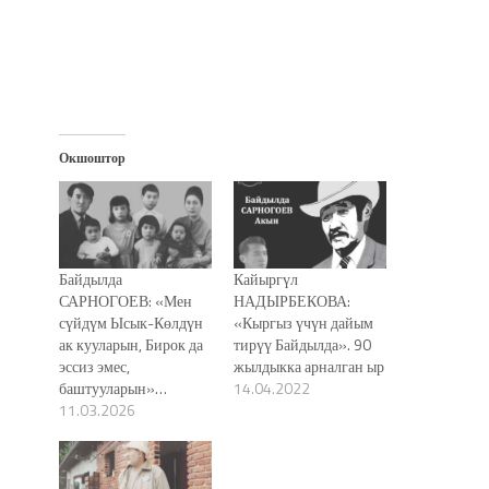
окне)
Окшоштор
Байдылда
Кайыргүл
САРНОГОЕВ: «Мен
НАДЫРБЕКОВА:
сүйдүм Ысык-Көлдүн
«Кыргыз үчүн дайым
ак кууларын, Бирок да
тирүү Байдылда». 90
эссиз эмес,
жылдыкка арналган ыр
баштууларын»…
14.04.2022
11.03.2026