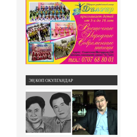
ЭҢ КӨП ОКУЛГАНДАР