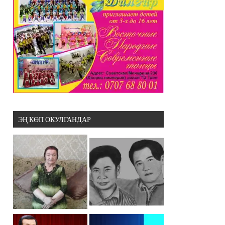
ЭҢ КӨП ОКУЛГАНДАР