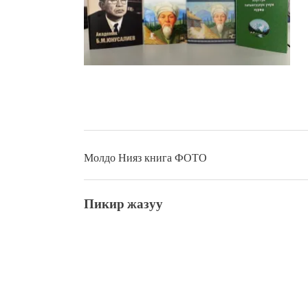
жоопкерчилик!"
Садыр ЖАПАРОВ: “Айтматов
үчүн, улуу көч уланышы үчүн 
“Китепкана түнγ-2026”: Пси
менен жолугушууга келиңиз! 
Латын арибиндеги “Чабуул”..
тарыхы жана редакторлору... 
“КАРА КЕМПИР”: ҮМҮТТ
Кыргызстандагы эң ири музы
Royal Central Park'ка 30 миң 
Молдо Нияз книга ФОТО
Пикир жазуу