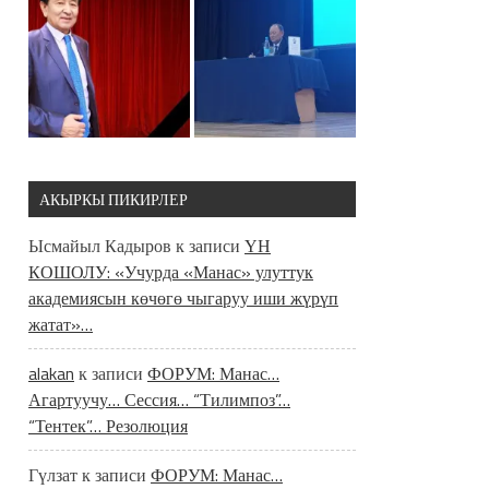
АКЫРКЫ ПИКИРЛЕР
Ысмайыл Кадыров
к записи
ҮН
КОШОЛУ: «Учурда «Манас» улуттук
академиясын көчөгө чыгаруу иши жүрүп
жатат»…
alakan
к записи
ФОРУМ: Манас…
Агартуучу… Сессия… “Тилимпоз”…
“Тентек”… Резолюция
Гүлзат
к записи
ФОРУМ: Манас…