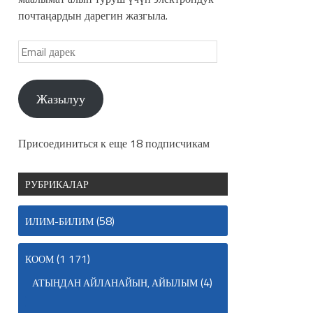
почтаңардын дарегин жазгыла.
Жазылуу
Присоединиться к еще 18 подписчикам
РУБРИКАЛАР
(58)
ИЛИМ-БИЛИМ
(1 171)
КООМ
(4)
АТЫҢДАН АЙЛАНАЙЫН, АЙЫЛЫМ