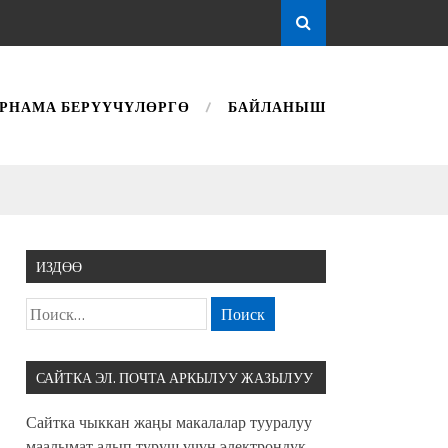
РНАМА БЕРҮҮЧҮЛӨРГӨ
БАЙЛАНЫШ
ИЗДӨӨ
САЙТКА ЭЛ. ПОЧТА АРКЫЛУУ ЖАЗЫЛУУ
Сайтка чыккан жаңы макалалар тууралуу
маалымат алып туруш үчүн электрондук