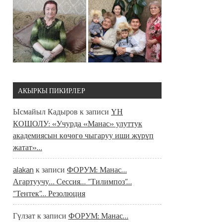
АКЫРКЫ ПИКИРЛЕР
Ысмайыл Кадыров
к записи
ҮН
КОШОЛУ: «Учурда «Манас» улуттук
академиясын көчөгө чыгаруу иши жүрүп
жатат»…
alakan
к записи
ФОРУМ: Манас…
Агартуучу… Сессия… “Тилимпоз”…
“Тентек”… Резолюция
Гүлзат
к записи
ФОРУМ: Манас…