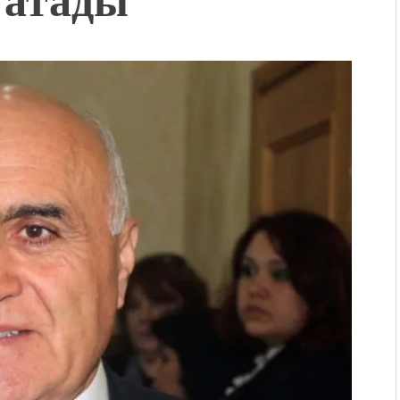
Уңгужол” темадагы
р дагы катышса жакшы
КТАГАН ЖУСУП
впечатляющим шоу
l Central Park
ахмат союзунун
ым сыймык жана чоң