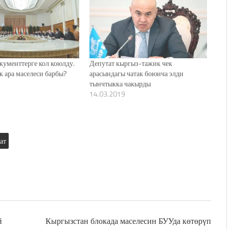
окументтерге кол коюлду.
Депутат кыргыз-тажик чек
к ара маселеси барбы?
арасындагы чатак боюнча элди
тынчтыкка чакырды
14.03.2019
ат
й
Кыргызстан блокада маселесин БУУда көтөрүп