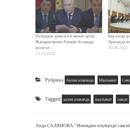
Путиндин демилгеси менен эртең
Бир катар д
Жапаров менен Рахмон Астанада
Арасында че
жолугат
30.06.2021
12.10.2022
Рубрика
Аалам алаканда
Маалымат
Саяс
Tagged
аалам алаканда
маалымат
саясат
Аида САЛЯНОВА: “Инимдин өлүмүндө саяси