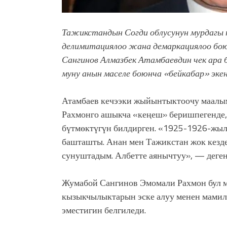
Тажикстандын Согди облусунун мурдагы 
делимитациялоо жана демаркациялоо бо
Сангинов Алмазбек Атамбаевдин чек ара 
муну анын маселе боюнча «бейкабар» эк
Атамбаев кечээки жыйынтыктоочу маалы
Рахмонго ашыкча «кеңеш» беришпегенде, 
бүтмөктүгүн билдирген. «1925-1926-жыл
башташты. Анан мен Тажикстан жок кезд
сунуштадым. Албетте аянычтуу», — деген
Жумабой Сангинов Эмомали Рахмон бул м
кызыкчылыктарын эске алуу менен мамил
эместигин белгиледи.