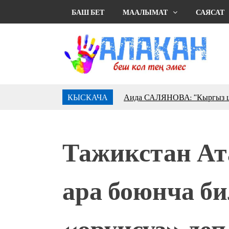
БАШ БЕТ
МААЛЫМАТ
САЯСАТ
КЫСКАЧА
Садыр ЖАПАРОВ: “Айтматов
үчүн, улуу көч уланышы үчүн 
“Китепкана түнγ-2026”: Пси
менен жолугушууга келиңиз! 
Тажикстан Ат
Латын арибиндеги “Чабуул”..
тарыхы жана редакторлору... 
“КАРА КЕМПИР”: ҮМҮТТ
ара боюнча б
Кыргызстандагы эң ири музы
Royal Central Park'ка 30 миң 
Фестиваль Symphony of Water
«орунсуз» деп
тысяч гостей