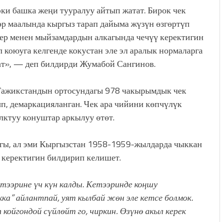
и башка жеңи тууралуу айтып жатат. Бирок чек
р маалында кыргыз тарап дайыма жүзүн өзгөртүп
дер менен мыйзамдардын алкагында чечүү керектигин
л коюуга келгенде кокустан эле эл аралык нормаларга
ат», — деп билдирди Жумабой Сангинов.
 Тажикстандын ортосундагы 978 чакырымдык чек
п, демаркацияланган. Чек ара чийини көпчүлүк
лктуу конуштар аркылуу өтөт.
гы, ал эми Кыргызстан 1958-1959-жылдарда чыккан
 керектигин билдирип келишет.
ээрине үч күн калды. Кетээринде коңшу
а” айлантпай, уят кылбай жөн эле кетсе болмок.
 койгондой сүйлөйт го, чиркин. Өзүнө акыл керек