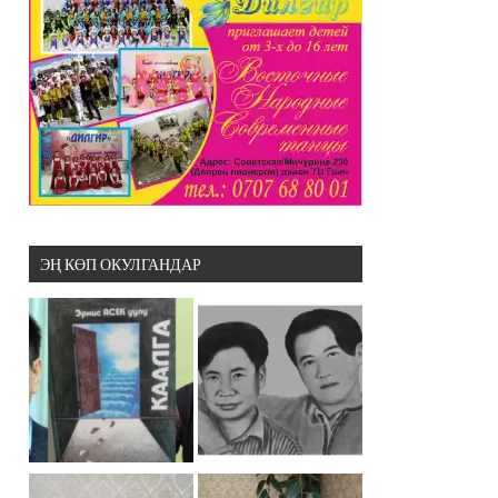
ЭҢ КӨП ОКУЛГАНДАР