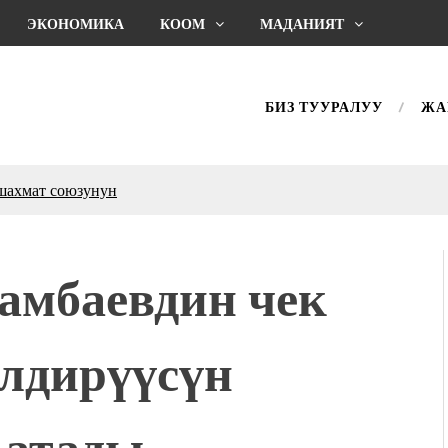
ЭКОНОМИКА
КООМ
МАДАНИЯТ
БИЗ ТУУРАЛУУ
ЖА
дой адабият алпы чыгыш
журнал сөзсүз керек!”
холог Мээрим Мураталиева
(Дарек. Видео)
амбаевдин чек
. “Ала-Тоо” журналынын
(Тизме. Видео)
ҮН ТҮБӨЛҮК СИМВОЛУ
илдирүүсүн
калуу фонтанды көрүү үчүн
адам чогулду
 & Light собрал более 20
 атады