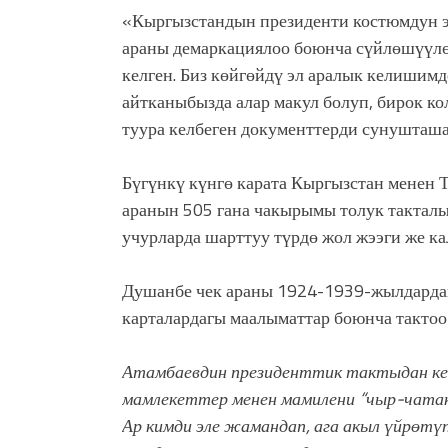
«Кыргызстандын президенти костюмдун эк
араны демаркациялоо боюнча сүйлөшүүлө
келген. Биз көйгөйдү эл аралык келишим
айтканыбызда алар макул болуп, бирок ко
туура келбеген документтерди сунушташ
Бүгүнкү күнгө карата Кыргызстан менен
аранын 505 гана чакырымы толук такталы
учурларда шарттуу түрдө жол жээги же ка
Душанбе чек араны 1924-1939-жылдарда
карталардагы маалыматтар боюнча тактоо
Атамбаевдин президенттик тактыдан кет
мамлекеттер менен мамилени “чыр-чатакк
Ар кимди эле жамандап, ага акыл үйрөтүп