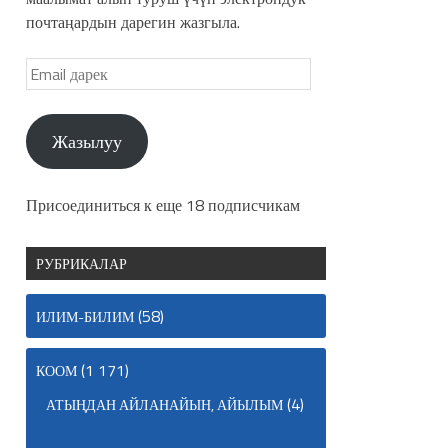
почтаңардын дарегин жазгыла.
Жазылуу
Присоединиться к еще 18 подписчикам
РУБРИКАЛАР
(58)
ИЛИМ-БИЛИМ
(1 171)
КООМ
(4)
АТЫҢДАН АЙЛАНАЙЫН, АЙЫЛЫМ