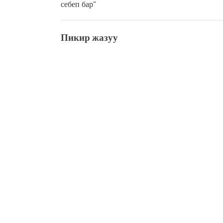
себеп бар”
Пикир жазуу