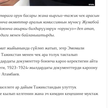
төрага орун басары жана кыргыз-тажик чек арасын
юнча өкмөттөр аралык комиссиянын мүчөсү Жумабой
боюнча акыркы билдирүүлөрүн «орунсуз» деп атап,
ендиги менен байланыштырды.
мат жыйынында сүйлөп жатып, эгер Эмомали
Тажикстан менен чек ара толук такталып
дардагы документтер боюнча кароо керектигин айта
еги, 1923-1924-жылдардагы документтерди кароону
 Атамбаев.
аселеге ар дайым Тажикстандын улуттук
е кылып келгенин жана эч кимдин кеңешине муктаж