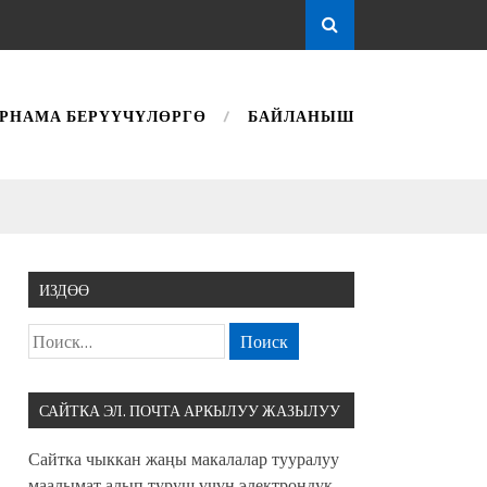
РНАМА БЕРҮҮЧҮЛӨРГӨ
БАЙЛАНЫШ
ИЗДӨӨ
САЙТКА ЭЛ. ПОЧТА АРКЫЛУУ ЖАЗЫЛУУ
Сайтка чыккан жаңы макалалар тууралуу
маалымат алып туруш үчүн электрондук