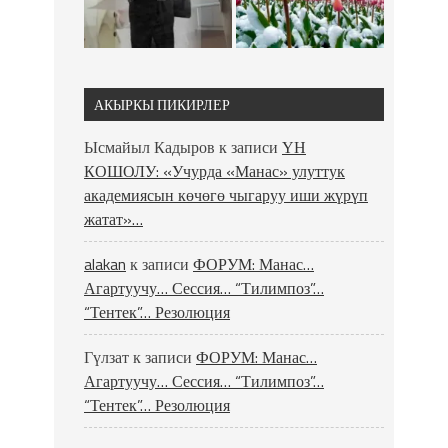
АКЫРКЫ ПИКИРЛЕР
Ысмайыл Кадыров
к записи
ҮН
КОШОЛУ: «Учурда «Манас» улуттук
академиясын көчөгө чыгаруу иши жүрүп
жатат»…
alakan
к записи
ФОРУМ: Манас…
Агартуучу… Сессия… “Тилимпоз”…
“Тентек”… Резолюция
Гүлзат
к записи
ФОРУМ: Манас…
Агартуучу… Сессия… “Тилимпоз”…
“Тентек”… Резолюция