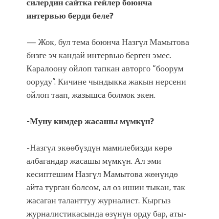
силердин сайтка гейлер боюнча
фонтанды көрүү үчүн Royal Central
Park'ка 30 миң адам чогулду
интервью берди беле?
— Жок, бул тема боюнча Назгүл Мамытова
бизге эч кандай интервью берген эмес.
Каралоону ойлоп тапкан авторго “боорум
ооруду”. Кичине чындыкка жакын нерсени
ойлоп таап, жазышса болмок экен.
-Муну кимдер жасашы мүмкүн?
-Назгүл экөөбүздүн мамилебизди көрө
албагандар жасашы мүмкүн. Ал эми
кесиптешим Назгүл Мамытова жөнүндө
айта турган болсом, ал өз ишин тыкан, так
жасаган таланттуу журналист. Кыргыз
журналистикасында өзүнүн орду бар, аты-