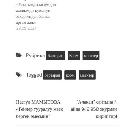
«Устатымды көзүмдөн
жашымды куюлтуп
эскергенден башка
аргам жок»
29.09.2021
Рубрика
Бартарап
Коом
маектер
Tagged
бартарап
коом
маектер
Назгүл МАМЫТОВА:
“Алакан” сайтына 4
«Гейлер тууралуу маек
айда 948 958 окурман
берген эмесмин”
кириптир!