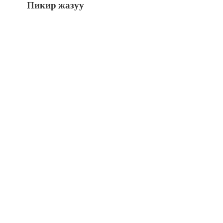
Пикир жазуу