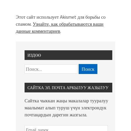
Этот сайт использует Akismet для борьбы со
спамом.
Узнайте, как обрабатываются ваши
данные комментариев
.
ИЗДӨӨ
САЙТКА ЭЛ. ПОЧТА АРКЫЛУУ ЖАЗЫЛУУ
Сайтка чыккан жаңы макалалар тууралуу
маалымат алып туруш үчүн электрондук
почтаңардын дарегин жазгыла.