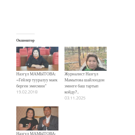
Окшоштор
Назгүл МАМЫТОВА:
Журналист Назгүл
«Гейлер тууралуу маек
Мамытова шайлоодон
берген эмесмин”
эмнеге баш тартып
19.02.2018
койду?..
03.11.2025
Назгүл МАМЫТОВА: