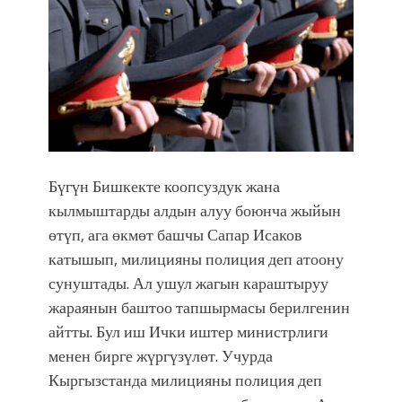
Садыр ЖАПАРОВ: “Айтматовдой
адабият алпы чыгыш үчүн, улуу көч
уланышы үчүн журнал сөзсүз керек!”
“Китепкана түнγ-2026”: Психолог
Мээрим Мураталиева менен
жолугушууга келиңиз! (Дарек. Видео)
Латын арибиндеги “Чабуул”... “Ала-
Тоо” журналынын тарыхы жана
Бүгүн Бишкекте коопсуздук жана
редакторлору... (Тизме. Видео)
кылмыштарды алдын алуу боюнча жыйын
“КАРА КЕМПИР”: ҮМҮТТҮН
ТҮБӨЛҮК СИМВОЛУ
өтүп, ага өкмөт башчы Сапар Исаков
Кыргызстандагы эң ири музыкалуу
катышып, милицияны полиция деп атоону
фонтанды көрүү үчүн Royal Central
сунуштады. Ал ушул жагын караштыруу
Park'ка 30 миң адам чогулду
жараянын баштоо тапшырмасы берилгенин
Фестиваль Symphony of Water & Light
айтты. Бул иш Ички иштер министрлиги
собрал более 20 тысяч гостей
менен бирге жүргүзүлөт. Учурда
Жыргалбек КАСАБОЛОТОВ:
Кыргызстанда милицияны полиция деп
“Уңгужол” темадагы тегерек столго