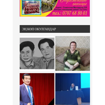
ЭҢ КӨП ОКУЛГАНДАР