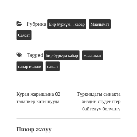
Рубрика
Бир бүркүм… кабар
Маалымат
Саясат
Tagged
бир бүркүм кабар
маалымат
сапар исаков
саясат
Куран жарышына 82
Түркиядагы сынакта
талапкер катышууда
биздин студенттер
байгелүү болушту
Пикир жазуу