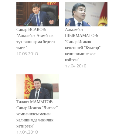
Сапар ИСАКОВ:
Алмамбет
“Алмазбек Атамбаев
ШЫКМАМАТОВ:
түз тапшырма берген
“Сапар Исаков
эмес!”
кеңешпей “Кумтөр”
10.05.2018
келишимине кол
койгон”
17.04.2018
Талант МАМЫТОВ:
Сапар Исаков “Лиглас”
компаниясы менен
келишимде чекилик
кетирген”
17.04.2018