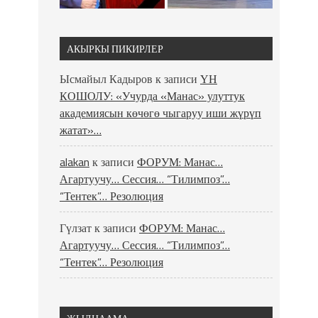
АКЫРКЫ ПИКИРЛЕР
Ысмайыл Кадыров
к записи
ҮН
КОШОЛУ: «Учурда «Манас» улуттук
академиясын көчөгө чыгаруу иши жүрүп
жатат»…
alakan
к записи
ФОРУМ: Манас…
Агартуучу… Сессия… “Тилимпоз”…
“Тентек”… Резолюция
Гүлзат
к записи
ФОРУМ: Манас…
Агартуучу… Сессия… “Тилимпоз”…
“Тентек”… Резолюция