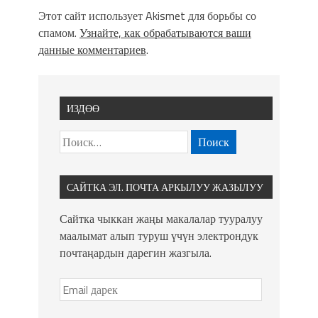
Этот сайт использует Akismet для борьбы со
спамом.
Узнайте, как обрабатываются ваши
данные комментариев
.
ИЗДӨӨ
САЙТКА ЭЛ. ПОЧТА АРКЫЛУУ ЖАЗЫЛУУ
Сайтка чыккан жаңы макалалар тууралуу
маалымат алып туруш үчүн электрондук
почтаңардын дарегин жазгыла.