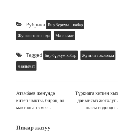
Рубрика
Бир бүркүм… кабар
Жунгли токоюнда
Маалымат
Tagged
бир бүркүм кабар
Жунгли токоюнда
маалымат
Атамбаев жөнүндө
Түркияга кеткен кыз
китеп чыкты, бирок, ал
дайынсыз жоголуп,
макталган эмес…
апасы издөөдө…
Пикир жазуу