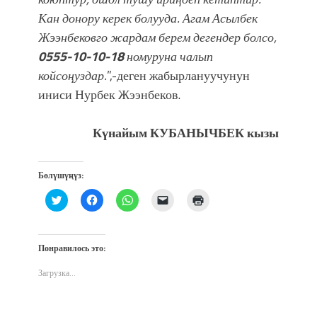
Кан донору керек болууда. Агам Асылбек
Жээнбековго жардам берем дегендер болсо,
0555-10-10-18
номуруна чалып
койсоңуздар.
”,-деген жабырлануучунун
иниси Нурбек Жээнбеков.
Күнайым КУБАНЫЧБЕК кызы
Бөлүшүңүз:
Нажмите,
Нажмите,
Нажмите,
Послать
Нажмите
чтобы
чтобы
чтобы
ссылку
для
поделиться
открыть
поделиться
другу
печати
на
на
в
по
(Открывается
Twitter
Facebook
WhatsApp
электронной
в
(Открывается
(Открывается
(Открывается
почте
новом
Понравилось это:
в
в
в
(Открывается
окне)
новом
новом
новом
в
окне)
окне)
окне)
новом
Загрузка...
окне)