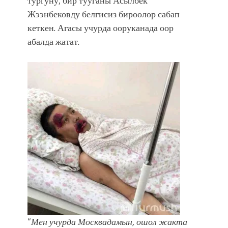
тургуну, бир тууганы Асылбек
фонтанды көрүү үчүн Royal Central
Жээнбековду белгисиз бирөөлөр сабап
Park'ка 30 миң адам чогулду
кеткен. Агасы учурда ооруканада оор
абалда жатат.
“
Мен учурда Москвадамын, ошол жакта