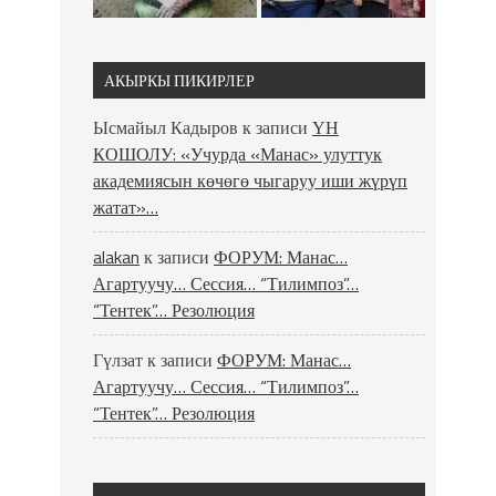
АКЫРКЫ ПИКИРЛЕР
Ысмайыл Кадыров
к записи
ҮН
КОШОЛУ: «Учурда «Манас» улуттук
академиясын көчөгө чыгаруу иши жүрүп
жатат»…
alakan
к записи
ФОРУМ: Манас…
Агартуучу… Сессия… “Тилимпоз”…
“Тентек”… Резолюция
Гүлзат
к записи
ФОРУМ: Манас…
Агартуучу… Сессия… “Тилимпоз”…
“Тентек”… Резолюция