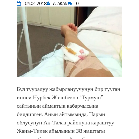
05.04.2018
ALAKAN
0
впечатляющим шоу музыкальных
фонтанов в Royal Central Park
Аида САЛЯНОВА: "Кыргыз шахмат
союзунун президенти болуп
шайланышым сыймык жана чоң
жоопкерчилик!"
Садыр ЖАПАРОВ: “Айтматовдой
адабият алпы чыгыш үчүн, улуу көч
уланышы үчүн журнал сөзсүз керек!”
“Китепкана түнγ-2026”: Психолог
Мээрим Мураталиева менен
жолугушууга келиңиз! (Дарек. Видео)
Бул тууралуу жабырлануучунун бир тууган
Латын арибиндеги “Чабуул”... “Ала-
иниси Нурбек Жээнбеков “Турмуш”
Тоо” журналынын тарыхы жана
сайтынын аймактык кабарчысына
редакторлору... (Тизме. Видео)
билдирген. Анын айтымында, Нарын
“КАРА КЕМПИР”: ҮМҮТТҮН
облусунун Ак-Талаа районуна караштуу
ТҮБӨЛҮК СИМВОЛУ
Жаңы-Тилек айылынын 38 жаштагы
Кыргызстандагы эң ири музыкалуу