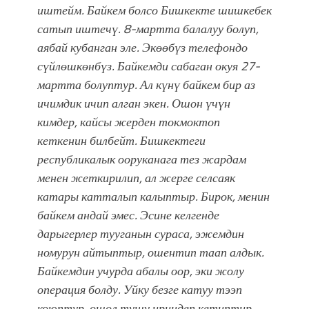
иштейм. Байкем болсо Бишкекте шишкебек
сатып иштечү. 8-мартта балалуу болуп,
аябай кубанган эле. Экөөбүз телефондо
сүйлөшкөнбүз. Байкемди сабаган окуя 27-
мартта болуптур. Ал күнү байкем бир аз
ичимдик ичип алган экен. Ошон үчүн
кимдер, кайсы жерден токмоктоп
кеткенин билбейт. Бишкектеги
республикалык ооруканага тез жардам
менен жеткирилип, ал жерге селсаяк
катары катталып калыптыр. Бирок, менин
байкем андай эмес. Эсине келгенде
дарыгерлер тууганын сураса, эжемдин
номурун айтыптыр, ошентип таап алдык.
Байкемдин учурда абалы оор, эки жолу
операция болду. Уйку безге катуу тээп
коюптур, ошол тушу ириңдеп кетиптир.