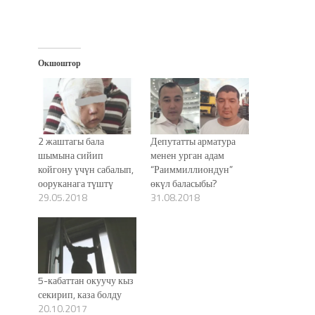
Окшоштор
2 жаштагы бала
Депутатты арматура
шымына сийип
менен урган адам
койгону үчүн сабалып,
“Раиммиллиондун”
ооруканага түштү
өкүл баласыбы?
29.05.2018
31.08.2018
5-кабаттан окуучу кыз
секирип, каза болду
20.10.2017