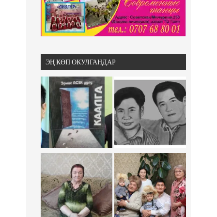
ЭҢ КӨП ОКУЛГАНДАР