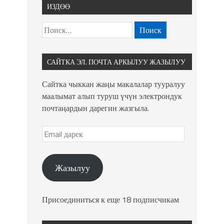
ИЗДӨӨ
САЙТКА ЭЛ. ПОЧТА АРКЫЛУУ ЖАЗЫЛУУ
Сайтка чыккан жаңы макалалар тууралуу
маалымат алып туруш үчүн электрондук
почтаңардын дарегин жазгыла.
Жазылуу
Присоединиться к еще 18 подписчикам