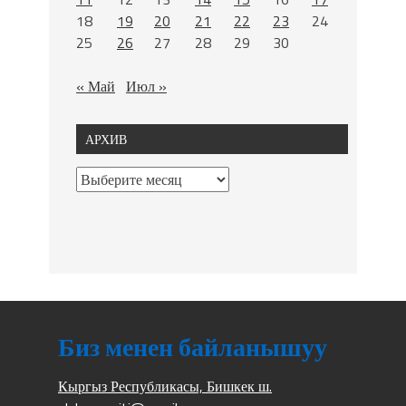
18
19
20
21
22
23
24
25
26
27
28
29
30
« Май
Июл »
АРХИВ
Биз менен байланышуу
Кыргыз Республикасы, Бишкек ш.