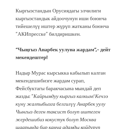
Кыргызстандын Орусиядагы элчилиги
кыргызстандык айдоочунун иши боюнча
тийешелүү иштер жүрүп жатканы боюнча
“АКИпресске” билдиришкен.
“Чыңгыз Анарбек уулуна жардам”,- дейт
мекендештер!
Надыр Мурас кырсыкка кабылып калган
мекендешибизге жардам сурап,
Фейсбуктагы баракчасына мындай деп
жазды: “
Кайрымдуу кыргыз калкым! Кечээ
күнү жалпыбызга белгилүү Анарбек уулу
Чынгыз деген таксист болуп иштеген
жердешибиз кокустук болуп Москва
шаарында бир канча адамды койдуруп