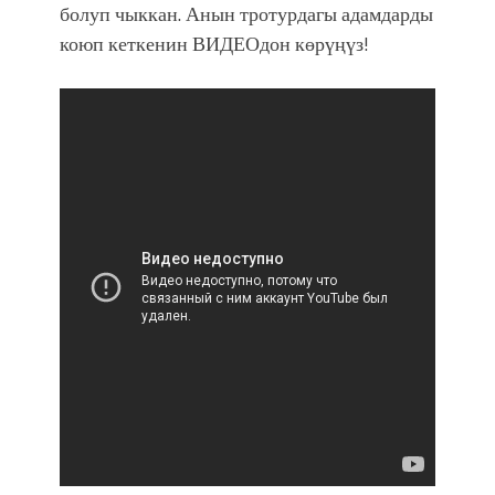
фонтанды көрүү үчүн Royal Central
болуп чыккан. Анын тротурдагы адамдарды
Park'ка 30 миң адам чогулду
коюп кеткенин ВИДЕОдон көрүңүз!