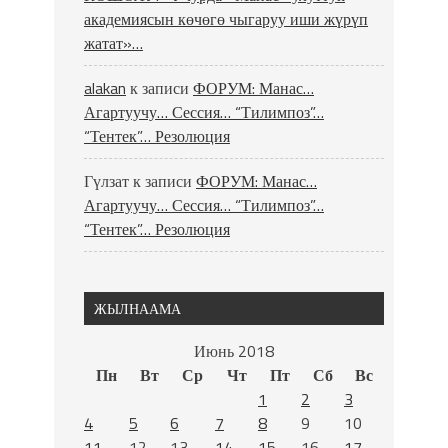
академиясын көчөгө чыгаруу иши жүрүп
жатат»…
alakan
к записи
ФОРУМ: Манас…
Агартуучу… Сессия… “Тилимпоз”…
“Тентек”… Резолюция
Гүлзат
к записи
ФОРУМ: Манас…
Агартуучу… Сессия… “Тилимпоз”…
“Тентек”… Резолюция
ЖЫЛНААМА
Июнь 2018
Пн
Вт
Ср
Чт
Пт
Сб
Вс
1
2
3
4
5
6
7
8
9
10
11
12
13
14
15
16
17