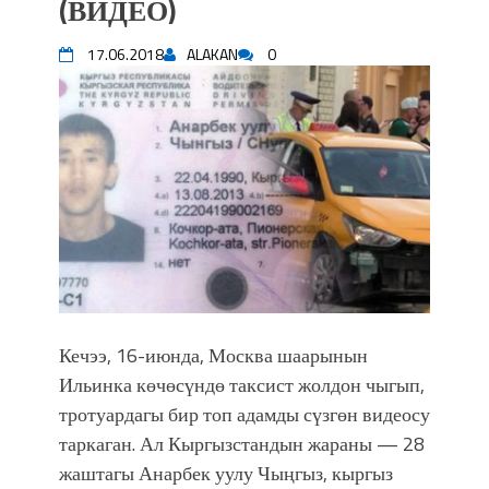
(ВИДЕО)
впечатляющим шоу музыкальных
фонтанов в Royal Central Park
17.06.2018
ALAKAN
0
Аида САЛЯНОВА: "Кыргыз шахмат
союзунун президенти болуп
шайланышым сыймык жана чоң
жоопкерчилик!"
Садыр ЖАПАРОВ: “Айтматовдой
адабият алпы чыгыш үчүн, улуу көч
уланышы үчүн журнал сөзсүз керек!”
“Китепкана түнγ-2026”: Психолог
Мээрим Мураталиева менен
жолугушууга келиңиз! (Дарек. Видео)
Латын арибиндеги “Чабуул”... “Ала-
Кечээ, 16-июнда, Москва шаарынын
Тоо” журналынын тарыхы жана
Ильинка көчөсүндө таксист жолдон чыгып,
редакторлору... (Тизме. Видео)
тротуардагы бир топ адамды сүзгөн видеосу
“КАРА КЕМПИР”: ҮМҮТТҮН
ТҮБӨЛҮК СИМВОЛУ
таркаган. Ал Кыргызстандын жараны — 28
Кыргызстандагы эң ири музыкалуу
жаштагы Анарбек уулу Чыңгыз, кыргыз