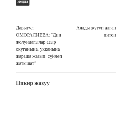
медиа
Дарыгүл
Аялды жутуп алган
ОМОРАЛИЕВА: “Дин
питон
жолундагылар азыр
окуганына, укканына
жараша жазып, сүйлөп
жатышат”
Пикир жазуу