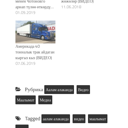
менен Чотоновго
жөжөлөр (ВИДЕО)
арнап түлөө өткөрдү…
11.06.2018
01.09.2019
Америкада 40
тонналык трак айдаган
кыргыз кыз (ВИДЕО)
07.06.2019
Рубрика
Аалам алаканда
Видео
Маалымат
Медиа
Tagged
аалам алаканда
видео
маалымат