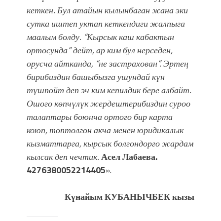
кеткен. Бул атайын кылынбаган жана эки
сутка иштеп уктап кеткендиги жалпыга
маалым болду. “
Кырсык каш кабактын
ортосунда
”
дейт, ар ким бул нерседен
,
орусча айтканда
,
“
не застрахован
”
. Эрте
ң
бирибиздин башыбызга ушундай күн
түшпөйт деп эч ким кепилдик бере албайт.
Ошого көпчүлүк жердештерибиздин суроо
талаптары боюнча ортого бир карта
коюп, топтолгон акча менен юридикалык
кызматтарга, кырсык болгондорго жардам
кылсак деп чечтик.
Асел Лабаева
.
4276380052214405
».
Күнайым КУБАНЫЧБЕК кызы