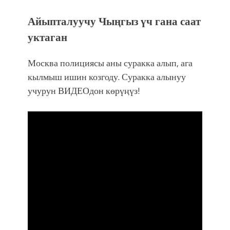
Айыпталуучу Чыңгыз үч гана саат
уктаган
Москва полициясы аны суракка алып, ага
кылмыш ишин козгоду. Суракка алынуу
учурун ВИДЕОдон көрүңүз!