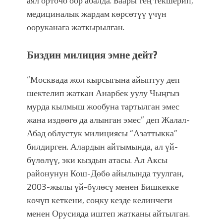
аял орточо оор абалда. Баары тең текшерип,
медициналык жардам көрсөтүү үчүн
ооруканага жаткырылган.
Биздин милиция эмне дейт?
“Москвада жол кырсыгына айыптуу деп
шектелип жаткан Анарбек уулу Чыңгыз
мурда кылмыш жообуна тартылган эмес
жана издөөгө да алынган эмес” деп Жалал-
Абад облустук милициясы “Азаттыкка”
билдирген. Алардын айтымында, ал үй-
бүлөлүү, эки кыздын атасы. Ал Аксы
районунун Кош-Дөбө айылында туулган,
2003-жылы үй-бүлөсү менен Бишкекке
көчүп кеткени, соңку кезде келинчеги
менен Орусияда иштеп жатканы айтылган.