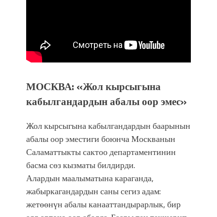
МОСКВА: «Жол кырсыгына
кабылгандардын абалы оор эмес»
Жол кырсыгына кабылгандардын баарынын
абалы оор эместиги боюнча Москванын
Саламаттыкты сактоо департаментинин
басма сөз кызматы билдирди.
Алардын маалыматына караганда,
жабыркагандардын саны сегиз адам:
жетөөнүн абалы канааттандырарлык, бир