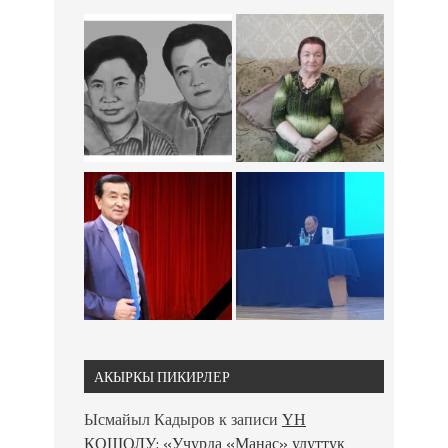
АКЫРКЫ ПИКИРЛЕР
Ысмайыл Кадыров
к записи
ҮН
КОШОЛУ: «Учурда «Манас» улуттук