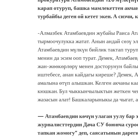
карап отуруп, башка мамлекеттен акчан
турбайбы деген ой кетет экен. А сизчи,
-Алмазбек Атамбаевдин жубайы Раиса Ата
тырмоочулукка жатат. Анын андай сөзү э
Атамбаевдин мүлкүн бийлик тактап туруп
менин да эсим ооп турат. Демек, Атамбае
жан-жөөкөрлөрү менен досторунун байлы
иштебесе, анан кайдагы киреше? Демек, А
амалына өтүп алышкан. Келген акчаны ка
кюшкан. Бул чыккынчылыктын жеткен чеги
жазасын алат! Башкаларыныкы да чыгат, аг
— Атамбаевдин көчүн улаган уулу бар э
журналисттердин Дача СУ боюнча суроо
тапкан жомогу” деп, саясатынын дарег