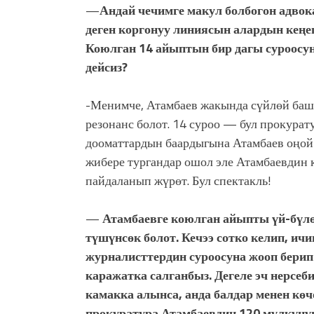
—
Андай чечимге макул болбогон адвок
деген коргонуу линиясын алардын кең
Коюлган 14 айыптын бир дагы суроосун
дейсиз?
-Менимче, Атамбаев жакында сүйлөй башта
резонанс болот. 14 суроо — бул прокурат
дооматтардын баардыгына Атамбаев оңой э
жибере тургандар ошол эле Атамбаевдин 
пайдаланып жүрөт. Бул спектакль!
—
Атамбаевге коюлган айыпты үй-бүлөс
түшүнсөк болот. Кечээ сотко келип, ич
журналисттердин суроосуна жооп берип
каражатка салганбыз. Дегеле эч нерсеб
камакка алынса, анда балдар менен көч
прокуратура Атамбаевдин 120 мүлкүнү