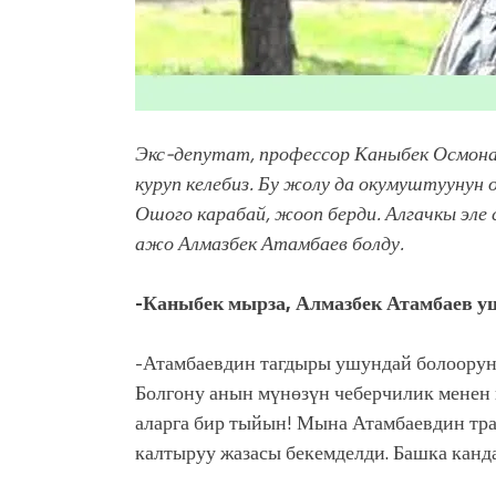
Экс-депутат, профессор Каныбек Осмона
куруп келебиз. Бу жолу да окумуштуунун 
Ошого карабай, жооп берди. Алгачкы эле
ажо Алмазбек Атамбаев болду.
-Каныбек мырза, Алмазбек Атамбаев уш
-Атамбаевдин тагдыры ушундай болоорун 
Болгону анын мүнөзүн чеберчилик менен 
аларга бир тыйын! Мына Атамбаевдин тра
калтыруу жазасы бекемделди. Башка канд