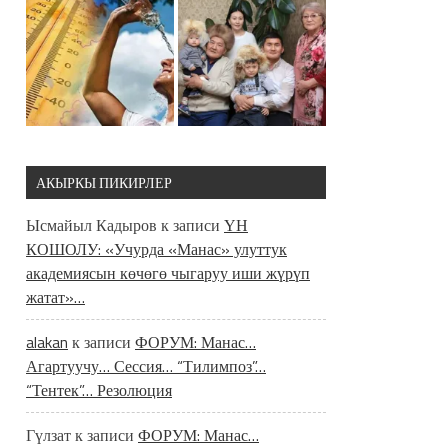
АКЫРКЫ ПИКИРЛЕР
Ысмайыл Кадыров
к записи
ҮН
КОШОЛУ: «Учурда «Манас» улуттук
академиясын көчөгө чыгаруу иши жүрүп
жатат»…
alakan
к записи
ФОРУМ: Манас…
Агартуучу… Сессия… “Тилимпоз”…
“Тентек”… Резолюция
Гүлзат
к записи
ФОРУМ: Манас…