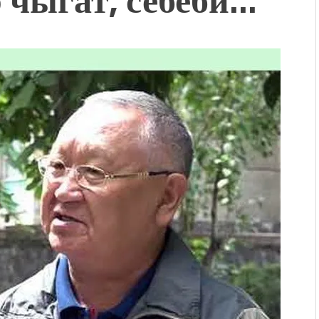
КТАГАН ЖУСУП
впечатляющим шоу
l Central Park
ахмат союзунун
ым сыймык жана чоң
дой адабият алпы чыгыш
журнал сөзсүз керек!”