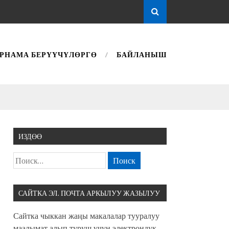
РНАМА БЕРҮҮЧҮЛӨРГӨ
БАЙЛАНЫШ
ИЗДӨӨ
САЙТКА ЭЛ. ПОЧТА АРКЫЛУУ ЖАЗЫЛУУ
Сайтка чыккан жаңы макалалар тууралуу
маалымат алып туруш үчүн электрондук