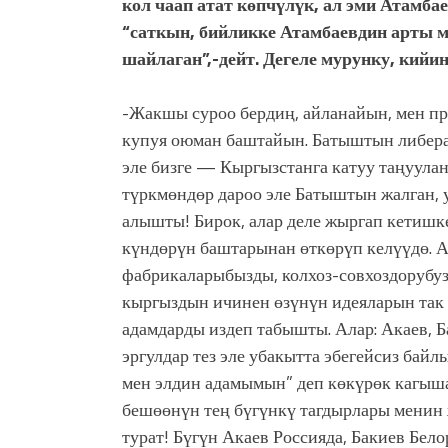
кол чаап атат көпчүлүк, ал эми Атамб
“саткын, бийликке Атамбаевдин арты ме
шайлаган”,-дейт. Дегеле мурунку, кийи
-Жакшы суроо бердиң, айланайын, мен пр
купуя оюман баштайын. Батыштын либера
эле бизге — Кыргызстанга катуу таңууланы
түркмөндөр дароо эле Батыштын жалган, 
алышты! Бирок, алар деле жыргап кетишке
күндөрүн баштарынан өткөрүп келүүдө. А 
фабрикаларыбызды, колхоз-совхоздорубу
кыргыздын ичинен өзүнүн идеяларын так 
адамдарды издеп табышты. Алар: Акаев, Б
эргулдар тез эле убакытта эбегейсиз байл
мен элдин адамымын” деп көкүрөк кагыш
бешөөнүн тең бүгүнкү тагдырлары менин
турат! Бүгүн Акаев Россияда, Бакиев Бел