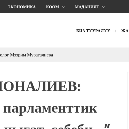
ЭКОНОМИКА
КООМ
МАДАНИЯТ
БИЗ ТУУРАЛУУ
ЖА
холог Мээрим Мураталиева
(Дарек. Видео)
. “Ала-Тоо” журналынын
(Тизме. Видео)
МОНАЛИЕВ:
ҮН ТҮБӨЛҮК СИМВОЛУ
калуу фонтанды көрүү үчүн
адам чогулду
 парламенттик
 & Light собрал более 20
Уңгужол” темадагы
 чыгат, себеби…”
р дагы катышса жакшы