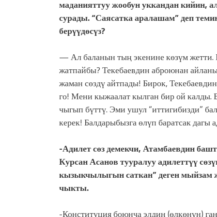
маданияттуу жообун уккандан кийин, ал
сурады. “Саясатка аралашам” деп теми
берүүдөсүз?
— Ал баланын тың экенине көзүм жетти. Б
жатпайбы? Текебаевдин аброюнан айланып
жаман сөздү айтпады! Бирок, Текебаевди
го! Мени кыжаалат кылган бир ой калды.
чыгып бүттү. Эми ушул “иттигибизди” ба
керек! Балдарыбызга өлүп баратсак дагы 
-Адилет сөз демекчи, Атамбаевдин баш
Курсан Асанов тууралуу адилеттүү сөз
кызыкчылыгын саткан” деген мыйзам ж
чыкты.
-Конституция боюнча элдин (өлкөнүн) га