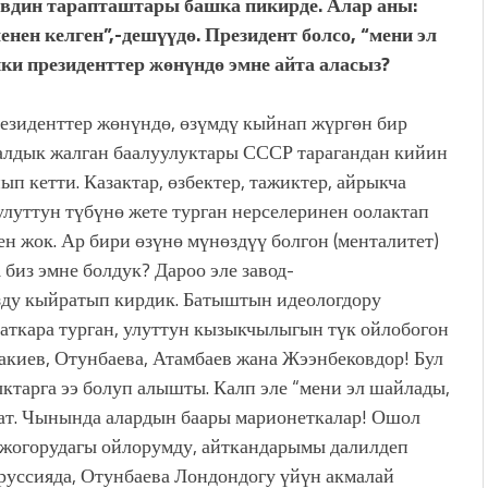
аевдин тарапташтары башка пикирде. Алар аны:
нен келген”,-дешүүдө. Президент болсо, “мени эл
нки президенттер жөнүндө эмне айта аласыз?
езиденттер жөнүндө, өзүмдү кыйнап жүргөн бир
лдык жалган баалуулуктары СССР тарагандан кийин
п кетти. Казактар, өзбектер, тажиктер, айрыкча
улуттун түбүнө жете турган нерселеринен оолактап
н жок. Ар бири өзүнө мүнөздүү болгон (менталитет)
биз эмне болдук? Дароо эле завод-
зду кыйратып кирдик. Батыштын идеологдору
аткара турган, улуттун кызыкчылыгын түк ойлобогон
акиев, Отунбаева, Атамбаев жана Жээнбековдор! Бул
ыктарга ээ болуп алышты. Калп эле “мени эл шайлады,
ат. Чынында алардын баары марионеткалар! Ошол
 жогорудагы ойлорумду, айткандарымы далилдеп
оруссияда, Отунбаева Лондондогу үйүн акмалай