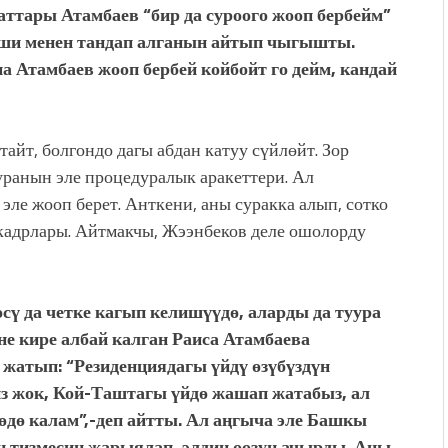
аттары Атамбаев “бир да суроого жооп бербейм”
еши менен тандап алганын айтып чыгышты.
а Атамбаев жооп бербей койбойт го дейм, кандай
йт, болгондо дагы абдан катуу сүйлөйт. Зор
уранын эле процедуралык аракеттери. Ал
ле жооп берет. Анткени, аны суракка алып, сотко
кадрлары. Айтмакчы, Жээнбеков деле ошолорду
ү да четке кагып келишүүдө, аларды да туура
ине кире албай калган Раиса Атамбаева
 жатып: “Резиденциядагы үйдү өзүбүздүн
из жок, Кой-Таштагы үйдө жашап жатабыз, ал
өдө калам”,-деп айтты. Ал аңгыча эле Башкы
н тизмесин жарыялап, элдин оозун ачырды. Аны