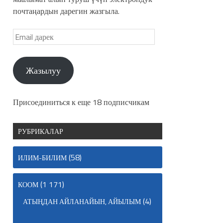
почтаңардын дарегин жазгыла.
Жазылуу
Присоединиться к еще 18 подписчикам
РУБРИКАЛАР
(58)
ИЛИМ-БИЛИМ
(1 171)
КООМ
(4)
АТЫҢДАН АЙЛАНАЙЫН, АЙЫЛЫМ