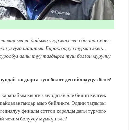
лиевич менен дайыма учур маселеси боюнча маек
оюн угууга шаштык. Бирок, ооруп турган экен…
 сурообуз аянычтуу тагдырга туш болгон мурунку
ундай тагдырга туш болот деп ойлодуңуз беле?
карапайым кыргыз мурдатан эле билип келген.
пайдалангандар азыр бийликте. Элдин тагдыры
гедиялуу финалы соттон каралды дагы түрмөгө
ай чечим болуусу мүмкүн эле?