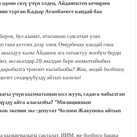
 одоно сөзү үчүн элден, Айданектен кечирим
нип турган Кадыр Атамбаевге кандай баа
ирок, бул азамат, атасынын саясатын улап
 гана кетсин дээр элем. Өмүрбекке кандай гана
н акылдуу кызы Айданек ага татыктуу жообун берди
 Биз, аксакалдар 28 жылдан бери ашмалтайыбыз
лдарыбызга транзит кылабызбы? Жок, андай болбошу
адилет сөздөрүбүздү айтып калалы!
тыгы үчүн кызматынан кол жууп, садага чабылган
үңүздү айта аласызбы? “Милициянын
ок экенин экс-депутат Чолпон Жакупова айтып
на кызыкчылыгы сакталат. ИИМ, же болбосо башка