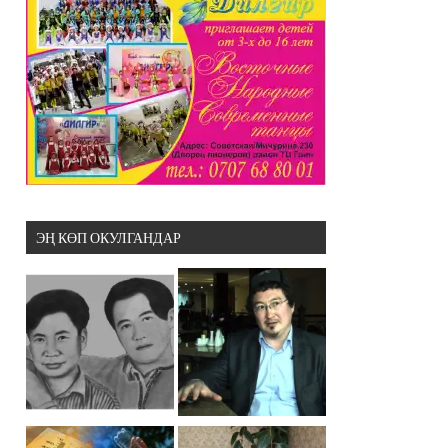
ЭҢ КӨП ОКУЛГАНДАР