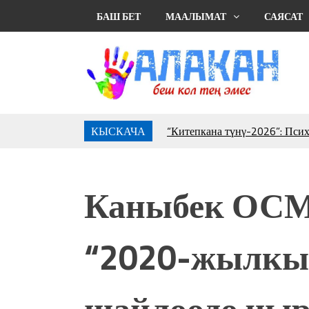
БАШ БЕТ
МААЛЫМАТ
САЯСАТ
КЫСКАЧА
“Китепкана түнγ-2026”: Пси
менен жолугушууга келиңиз! 
Латын арибиндеги “Чабуул”..
тарыхы жана редакторлору... 
Каныбек ОС
“КАРА КЕМПИР”: ҮМҮТТ
Кыргызстандагы эң ири музы
Royal Central Park'ка 30 миң 
“2020-жылкы
Фестиваль Symphony of Water
тысяч гостей
Жыргалбек КАСАБОЛОТОВ: “
шайлоодо чыр
тегерек столго атка минерле