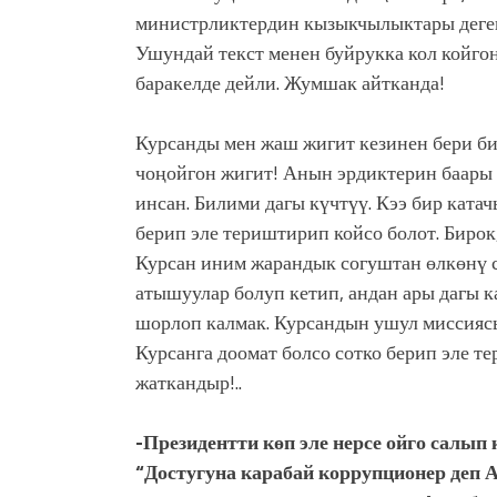
министрликтердин кызыкчылыктары деге
Ушундай текст менен буйрукка кол койго
баракелде дейли. Жумшак айтканда!
Курсанды мен жаш жигит кезинен бери би
чоңойгон жигит! Анын эрдиктерин баары 
инсан. Билими дагы күчтүү. Кээ бир ката
берип эле териштирип койсо болот. Бирок
Курсан иним жарандык согуштан өлкөнү с
атышуулар болуп кетип, андан ары дагы ка
шорлоп калмак. Курсандын ушул миссияс
Курсанга доомат болсо сотко берип эле 
жаткандыр!..
-Президентти көп эле нерсе ойго салып 
“Достугуна карабай коррупционер деп А