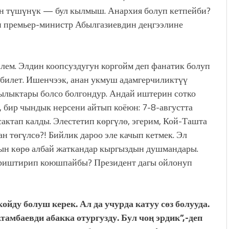
н түшүнүк — бул кылмыш. Анархия болуп кетпейби?
н премьер-министр Абылгазиевдин деңгээлине
лем. Элдин коопсуздугун коргойм деп фанатик болуп
билет. Ишенчээк, анан укмуш адамгерчиликтүү
чылыктары болсо болгондур. Андай иштерин сотко
, бир чындык нерсени айтып коёюн: 7-8-августта
актап калды. Элестетип көргүлө, эгерим, Кой-Ташта
н төгүлсө?! Бийлик дароо эле качып кетмек. Эл
ын көрө албай жаткандар кыргыздын душмандары.
териштирип коюшпайбы? Президент дагы ойлонуп
койду болуш керек. Ал да учурда катуу сөз болууда.
тамбаевди абакка отургузду. Бул чоң эрдик”,-деп