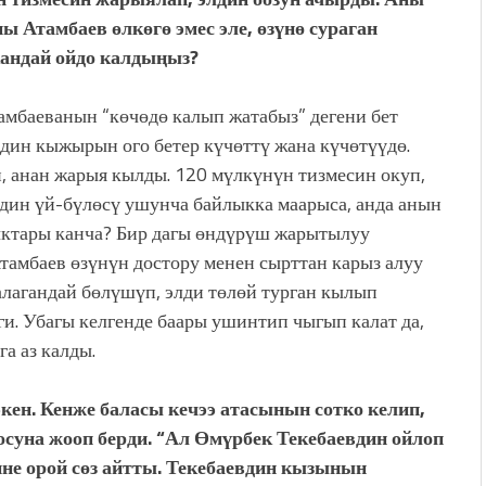
ы Атамбаев өлкөгө эмес эле, өзүнө сураган
 кандай ойдо калдыңыз?
мбаеванын “көчөдө калып жатабыз” дегени бет
лдин кыжырын ого бетер күчөттү жана күчөтүүдө.
, анан жарыя кылды. 120 мүлкүнүн тизмесин окуп,
вдин үй-бүлөсү ушунча байлыкка маарыса, анда анын
ктары канча? Бир дагы өндүрүш жарытылуу
тамбаев өзүнүн достору менен сырттан карыз алуу
алагандай бөлүшүп, элди төлөй турган кылып
. Убагы келгенде баары ушинтип чыгып калат да,
а аз калды.
кен. Кенже баласы кечээ атасынын сотко келип,
суна жооп берди. “Ал Өмүрбек Текебаевдин ойлоп
ине орой сөз айтты. Текебаевдин кызынын