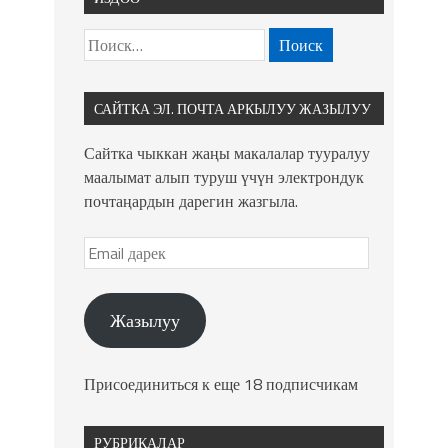
САЙТКА ЭЛ. ПОЧТА АРКЫЛУУ ЖАЗЫЛУУ
Сайтка чыккан жаңы макалалар тууралуу
маалымат алып туруш үчүн электрондук
почтаңардын дарегин жазгыла.
Жазылуу
Присоединиться к еще 18 подписчикам
РУБРИКАЛАР