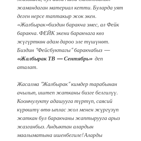
жамандаган материал кетти. Буларда уят
деген нерсе таптакыр жок экен.
«Жалбырак»
биздин баракча эмес, ал Фейк
баракча. ФЕЙК экени баракчага көз
жүгүрткөн адам дароо эле түшүнөт.
Биздин “Фейсбуктагы” баракчабыз —
«Жалбырак ТВ — Сентябрь»
деп
аталат.
Жасалма “Жалбырак” кимдер тарабынан
ачылып, иштеп жатканы бизге белгилүү.
Коомчулукту адашууга түртүп, саясий
күрөштү өтө ыплас жол менен жүргүзүп
жаткан бул баракчаны жаптырууга арыз
жазганбыз. Андыктан алардын
маалыматына ишенбегиле! Аларды