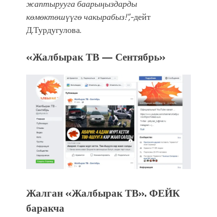
жаптырууга баарыңыздарды
көмөктөшүүгө чакырабыз!”,-
дейт
Д.Турдугулова.
«Жалбырак ТВ — Сентябрь»
Жалган «Жалбырак ТВ». ФЕЙК
баракча