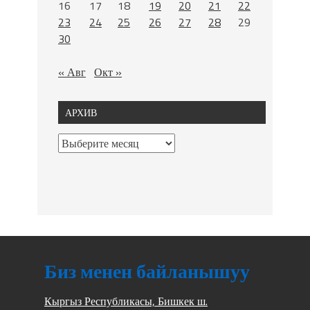
16
17
18
19
20
21
22
23
24
25
26
27
28
29
30
« Авг
Окт »
АРХИВ
Биз менен байланышуу
Кыргыз Республикасы, Бишкек ш.