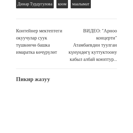
Динар Турдугулова
коом
маалымат
Контейнер мектептеги
ВИДЕО: “Арноо
окуучулар суук
концерти”
түшкөнчө башка
Атамбаевдин туулган
имаратка көчүрүлөт
күнүндөгү куттуктоону
кабыл албай коюптур…
Пикир жазуу