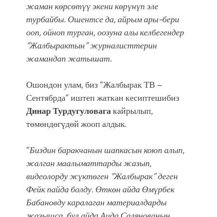
болмок”
жаман көрсөтүү экени көрүнүп эле
турбайбы. Ошентсе да, айрым ары-бери
ооп, ойноп турган, оозуна алы келбегендер
“Жалбырактын” журналисттерин
жамандап жатышат.
Ошондон улам, биз “Жалбырак ТВ –
Сентябрда” иштеп жаткан кесиптешибиз
Динар Турдугуловага
кайрылып,
төмөндөгүдөй жооп алдык.
“
Биздин
баракчанын
шапка
сын коюп алып,
жалган маалыматтарды жазып,
видеолорду жүктөген “Жалбырак” деген
Фейк пайда болду. Өткөн айда Өмүрбек
Бабановду каралаган материалдарды
жазышса, бул айда Аида Салянованын