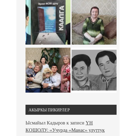
АКЫРКЫ ПИКИРЛЕР
Ысмайыл Кадыров
к записи
ҮН
КОШОЛУ: «Учурда «Манас» улуттук