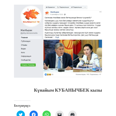
Күнайым КУБАНЫЧБЕК кызы
Бөлүшүңүз:
Нажмите,
Нажмите,
Нажмите,
Послать
Нажмите