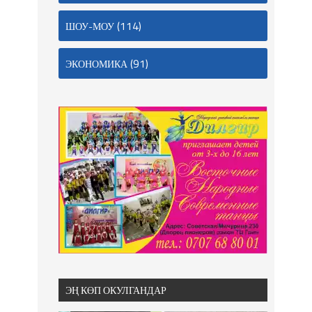
(114)
ШОУ-МОУ
(91)
ЭКОНОМИКА
ЭҢ КӨП ОКУЛГАНДАР