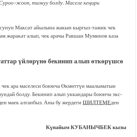
Суроо-жооп, талкуу болду.
Маселе кеңири
лусунун Максат айылына жакын кыргыз-тажик чек
ам жаракат алып, чек арачы Равшан Муминов каза
аттар үйлөрүнө бекинип алып өткөрүшсө
к чек ара маселеси боюнча Өкмөттүн маалыматын
шундай болду. Бекинип алып уккандары боюнча экс-
ен маек алганбыз. Аны бу жердеги
ШИЛТЕМЕ
ден
Күнайым КУБАНЫЧБЕК кызы