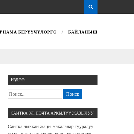
РНАМА БЕРҮҮЧҮЛӨРГӨ
БАЙЛАНЫШ
ИЗДӨӨ
САЙТКА ЭЛ. ПОЧТА АРКЫЛУУ ЖАЗЫЛУУ
Сайтка чыккан жаңы макалалар тууралуу
маалымат алып туруш үчүн электрондук