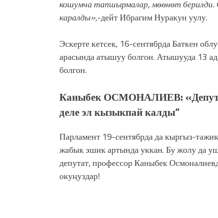
кошумча тапшырмалар, мөөнөт берилди. 
каралды»,
-дейт Ибрагим Нуракун уулу.
Эскерте кетсек, 16-сентябрда Баткен об
арасында атышуу болгон. Атышууда 13 ад
болгон.
Каныбек ОСМОНАЛИЕВ:
«Депут
деле эл кызыкпай калды”
Парламент 19-сентябрда да кыргыз-тажи
жабык эшик артында уккан. Бу жолу да у
депутат, профессор Каныбек Осмоналиевд
окуңуздар!