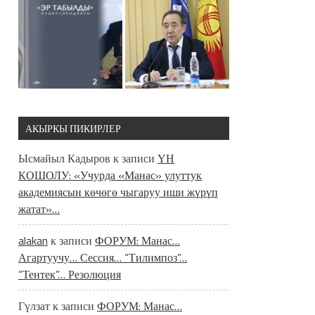
АКЫРКЫ ПИКИРЛЕР
Ысмайыл Кадыров
к записи
ҮН
КОШОЛУ: «Учурда «Манас» улуттук
академиясын көчөгө чыгаруу иши жүрүп
жатат»…
alakan
к записи
ФОРУМ: Манас…
Агартуучу… Сессия… “Тилимпоз”…
“Тентек”… Резолюция
Гүлзат
к записи
ФОРУМ: Манас…