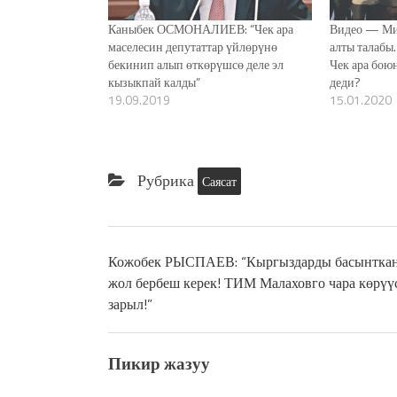
Каныбек ОСМОНАЛИЕВ: “Чек ара
Видео — Ми
маселесин депутаттар үйлөрүнө
алты талабы.
бекинип алып өткөрүшсө деле эл
Чек ара бою
кызыкпай калды”
деди?
19.09.2019
15.01.2020
Рубрика
Саясат
Кожобек РЫСПАЕВ: “Кыргыздарды басынтка
жол бербеш керек! ТИМ Малаховго чара көрүү
зарыл!”
Пикир жазуу