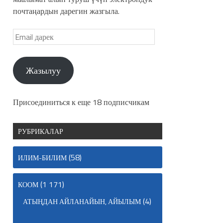
почтаңардын дарегин жазгыла.
Жазылуу
Присоединиться к еще 18 подписчикам
РУБРИКАЛАР
(58)
ИЛИМ-БИЛИМ
(1 171)
КООМ
(4)
АТЫҢДАН АЙЛАНАЙЫН, АЙЫЛЫМ