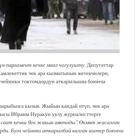
чүн парламент кечке маал чогулушту.
Депутаттар
амлекеттик чек ара кызматынын жетекчилери,
а чейинки токтомдордун аткарылышы боюнча
баарыбызга кызык. Жыйын кандай өтүп, чек ара
чысы Ибраим Нуракун уулу журналисттерге
саат кечки 9га жакын аяктады”. Өкмөт жасалган
рди. Буга чейинки аткарылбай калган иштер боюнча