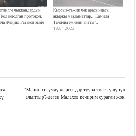
тингге чыккандардын
Кыргыз-тажик чек арасындагы
 Кол коюлган протокол.
акыркы маалыматтар… Камила
нча Жеңиш Разаков эмне
Талиева эмнени айтты?..
13.04.2022
нга
“Менин сөзүмдү кыргыздар туура эмес түшүнүп
сү
алыптыр”,-деген Малахов кечирим сураган жок.