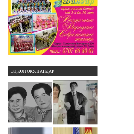
ЭҢ КӨП ОКУЛГАНДАР