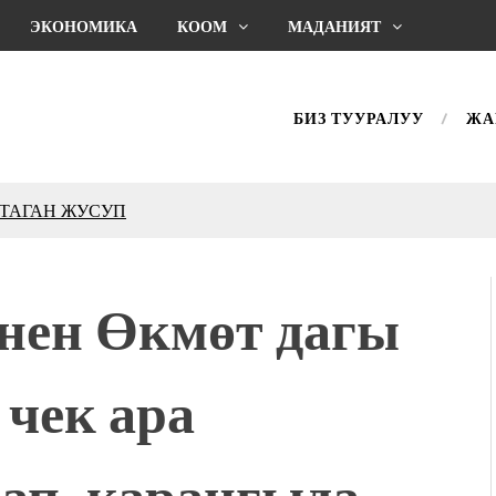
ЭКОНОМИКА
КООМ
МАДАНИЯТ
БИЗ ТУУРАЛУУ
ЖА
КТАГАН ЖУСУП
впечатляющим шоу
l Central Park
нен Өкмөт дагы
ахмат союзунун
ым сыймык жана чоң
 чек ара
дой адабият алпы чыгыш
журнал сөзсүз керек!”
холог Мээрим Мураталиева
ап, караңгыда
(Дарек. Видео)