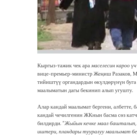
Кыргыз-тажик чек ара
маселесин кароо ү
вице-премьер-министр Жеңиш Разаков, М
тийиштүү органдардын өкүлдөрүнүн буг
маалыматын дагы бекинип алып угушту.
Алар кандай маалымат бергени, албетте, 
кандай чечилгенин ЖКнын басма сөз кат
билдирди. “
Жыйын кечке маал башталып, 
иштери, пландары тууралуу маалымат бе