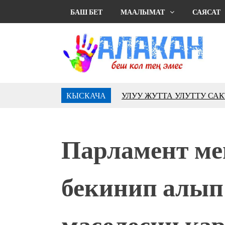
БАШ БЕТ
МААЛЫМАТ
САЯСАТ
КЫСКАЧА
УЛУУ ЖУТТА УЛУТТУ СА
АБДРАХМАНОВ
10 000 гостей насладились 
музыкальных фонтанов в Roya
Парламент ме
Аида САЛЯНОВА: "Кыргыз ш
президенти болуп шайланыш
жоопкерчилик!"
бекинип алып
Садыр ЖАПАРОВ: “Айтматов
үчүн, улуу көч уланышы үчүн 
“Китепкана түнγ-2026”: Пси
маселесин кар
менен жолугушууга келиңиз! 