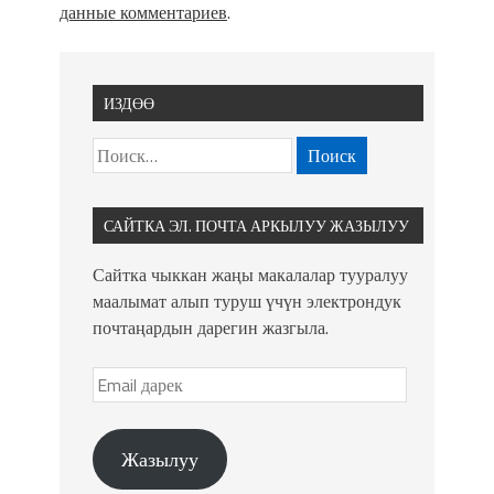
данные комментариев
.
ИЗДӨӨ
САЙТКА ЭЛ. ПОЧТА АРКЫЛУУ ЖАЗЫЛУУ
Сайтка чыккан жаңы макалалар тууралуу
маалымат алып туруш үчүн электрондук
почтаңардын дарегин жазгыла.
Жазылуу