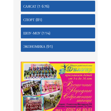
(1 676)
САЯСАТ
(81)
СПОРТ
(114)
ШОУ-МОУ
(91)
ЭКОНОМИКА