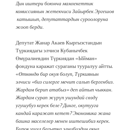
атка минерлер дагы катышса жакшы
Дин иштери боюнча мамлекеттик
болмок”
комиссиянын жетекчиси Зайырбек Эргешов
катышып, депутаттардын суроолоруна
жооп берди.
Депутат Жанар Акаев Кыргызстандын
Түркиядагы элчиси Кубанычбек
Өмүралиевдин Түркиядан «Ыйман»
фондуна каражат сураганы тууралуу айтты.
«
Өткөндө бир окуя болуп, Түркиянын
элчиси «биз силерге мечит салып бергенбиз.
Жардам берип атабыз» деп айтып чыккан.
Жардам сурап жүрүп ушундай сөздү
угушубуз керек беле? Динге, окутууга
кандай каражат кетет? Экономика жана
башка маселелер менен иштешибиз керек.
Бирок ушул багытка элчибиздин акча