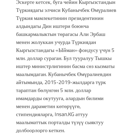
Эскерте кетсек, буга чейин Кыргызстандын
Түркиядагы элчиси Кубанычбек Өмүралиев
Түркия мамлекетинин президентинин
алдындагы Дин иштери боюнча
башкармалыктын төрагасы Али Эрбаш
менен жолуккан учурда Түркиядан
Кыргызстандагы «Ыйман» фондусу үчүн 5
млн. доллар сураган. Бул тууралуу Тышкы
иштер министрлигинин басма сөз кызматы
маалымдаган. Кубанычбек Өмүралиевдин
айтымында, 2015-2019-жылдарга түрк
тараптан бөлүнгөн 5 млн. доллар
имамдарды окутууга, алардын билими
менен дараметин көтөрүүгө,
стипендияларга, Insan.KG аттуу
маалыматтык порталды түзүү сыяктуу
долбоорлорго кеткен.