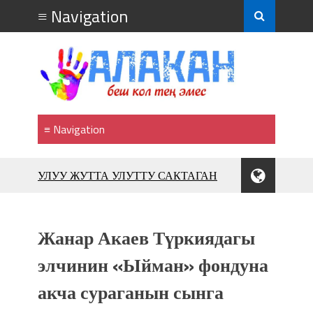
УЛУУ ЖУТТА УЛУТТУ САКТАГАН
ЖУСУП АБДРАХМАНОВ
10 000 гостей насладились
впечатляющим шоу музыкальных
Жанар Акаев Түркиядагы
фонтанов в Royal Central Park
Аида САЛЯНОВА: "Кыргыз шахмат
элчинин «Ыйман» фондуна
союзунун президенти болуп
акча сураганын сынга
шайланышым сыймык жана чоң
жоопкерчилик!"