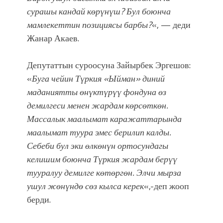
сурашы кандай көрүнүш? Бул боюнча
мамлекеттин позициясы барбы?
«, — деди
Жанар Акаев.
Депутаттын суроосуна Зайырбек Эргешов:
«
Буга чейин Түркия «Ыйман» диний
маданиятты өнүктүрүү фондуна өз
демилгеси менен жардам көрсөткөн.
Массалык маалымат каражаттарында
маалымат туура эмес берилип калды.
Себеби бул эки өлкөнүн ортосундагы
келишим боюнча Түркия жардам берүү
тууралуу демилге көтөргөн. Элчи мырза
ушул жөнүндө сөз кылса керек
«,-деп жооп
берди.