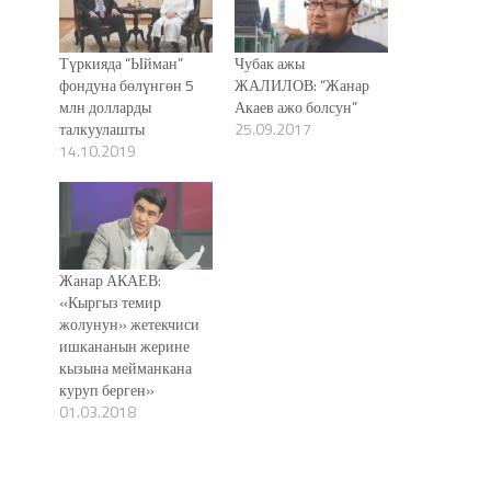
Түркияда “Ыйман”
Чубак ажы
фондуна бөлүнгөн 5
ЖАЛИЛОВ: “Жанар
млн долларды
Акаев ажо болсун”
талкуулашты
25.09.2017
14.10.2019
Жанар АКАЕВ:
«Кыргыз темир
жолунун» жетекчиси
ишкананын жерине
кызына мейманкана
куруп берген»
01.03.2018