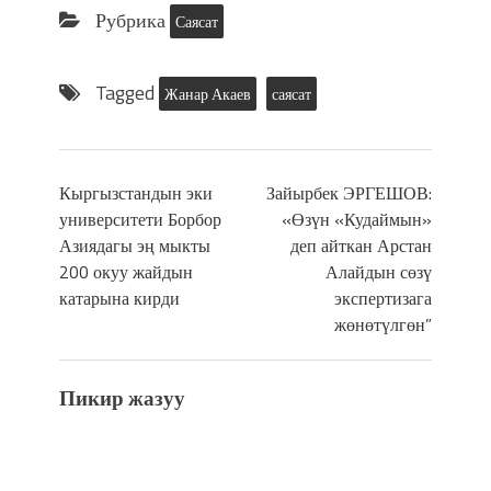
Рубрика
Саясат
Tagged
Жанар Акаев
саясат
Кыргызстандын эки
Зайырбек ЭРГЕШОВ:
университети Борбор
«Өзүн «Кудаймын»
Азиядагы эң мыкты
деп айткан Арстан
200 окуу жайдын
Алайдын сөзү
катарына кирди
экспертизага
жөнөтүлгөн”
Пикир жазуу