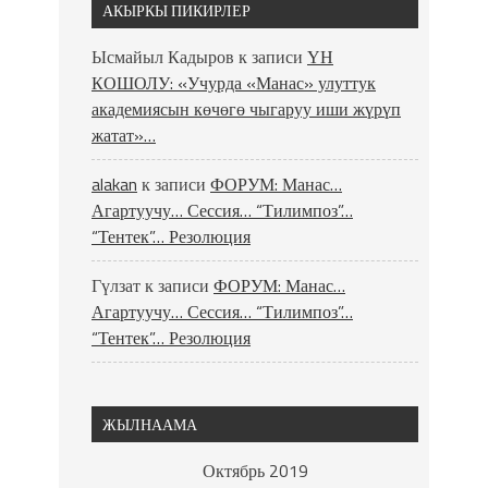
АКЫРКЫ ПИКИРЛЕР
Ысмайыл Кадыров
к записи
ҮН
КОШОЛУ: «Учурда «Манас» улуттук
академиясын көчөгө чыгаруу иши жүрүп
жатат»…
alakan
к записи
ФОРУМ: Манас…
Агартуучу… Сессия… “Тилимпоз”…
“Тентек”… Резолюция
Гүлзат
к записи
ФОРУМ: Манас…
Агартуучу… Сессия… “Тилимпоз”…
“Тентек”… Резолюция
ЖЫЛНААМА
Октябрь 2019