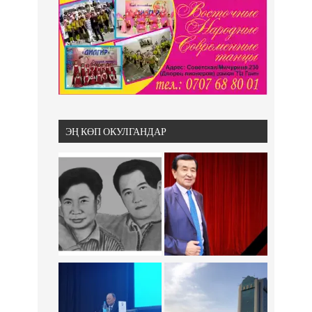
ЭҢ КӨП ОКУЛГАНДАР