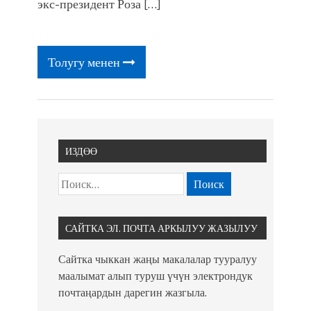
экс-президент Роза […]
Толугу менен
ИЗДӨӨ
САЙТКА ЭЛ. ПОЧТА АРКЫЛУУ ЖАЗЫЛУУ
Сайтка чыккан жаңы макалалар тууралуу
маалымат алып туруш үчүн электрондук
почтаңардын дарегин жазгыла.