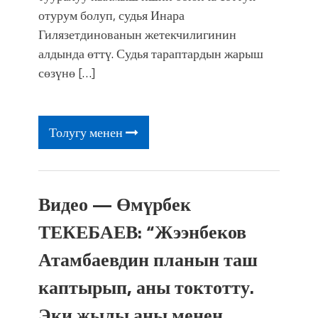
фонтанды көрүү үчүн Royal Central
отурум болуп, судья Инара
Park'ка 30 миң адам чогулду
Гилязетдинованын жетекчилигинин
алдында өттү. Судья тараптардын жарыш
сөзүнө […]
Толугу менен
Видео — Өмүрбек
ТЕКЕБАЕВ: “Жээнбеков
Атамбаевдин планын таш
каптырып, аны токтотту.
Эки жылы аны менен