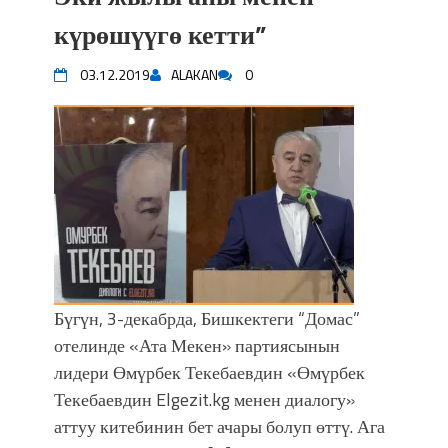
күрөшүүгө кетти”
03.12.2019
ALAKAN
0
Бүгүн, 3-декабрда, Бишкектеги “Домас”
отелинде «Ата Мекен» партиясынын
лидери Өмүрбек Текебаевдин «Өмүрбек
Текебаевдин Elgezit.kg менен диалогу»
аттуу китебинин бет ачары болуп өттү. Ага