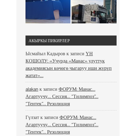
АКЫРКЫ ПИКИРЛЕР
Ысмайыл Кадыров
к записи
ҮН
КОШОЛУ: «Учурда «Манас» улуттук
академиясын көчөгө чыгаруу иши жүрүп
жатат»…
alakan
к записи
ФОРУМ: Манас…
Агартуучу… Сессия… “Тилимпоз”…
“Тентек”… Резолюция
Гүлзат
к записи
ФОРУМ: Манас…
Агартуучу… Сессия… “Тилимпоз”…
“Тентек”… Резолюция