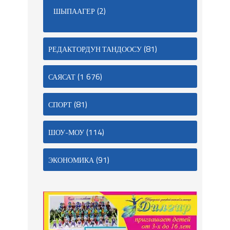
(2)
ШЫПААГЕР
(81)
РЕДАКТОРДУН ТАНДООСУ
(1 676)
САЯСАТ
(81)
СПОРТ
(114)
ШОУ-МОУ
(91)
ЭКОНОМИКА