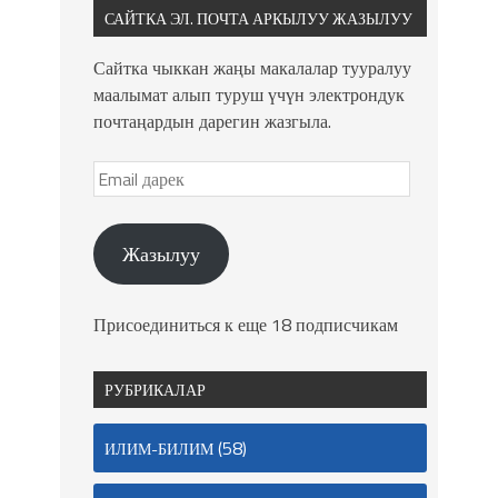
САЙТКА ЭЛ. ПОЧТА АРКЫЛУУ ЖАЗЫЛУУ
Сайтка чыккан жаңы макалалар тууралуу
маалымат алып туруш үчүн электрондук
почтаңардын дарегин жазгыла.
Жазылуу
Присоединиться к еще 18 подписчикам
РУБРИКАЛАР
(58)
ИЛИМ-БИЛИМ