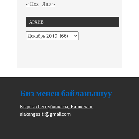
« Ноя
Янв »
АРХИВ
Биз менен байланышуу
Кыргыз Республикасы, Бишкек ш.
alakangeziti@gmail.com