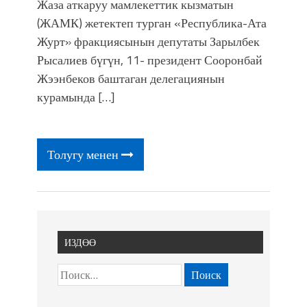
фонтанды көрүү үчүн Royal Central
Жаза аткаруу мамлекеттик кызматын
Park'ка 30 миң адам чогулду
(ЖАМК) жетектеп турган «Республика-Ата
Журт» фракциясынын депутаты Зарылбек
Рысалиев бүгүн, 11- президент Сооронбай
Жээнбеков баштаган делегациянын
курамында […]
Толугу менен
ИЗДӨӨ