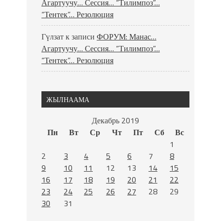
Агартуучу… Сессия… “Тилимпоз”…
“Тентек”… Резолюция
Гүлзат
к записи
ФОРУМ: Манас…
Агартуучу… Сессия… “Тилимпоз”…
“Тентек”… Резолюция
ЖЫЛНААМА
Декабрь 2019
Пн
Вт
Ср
Чт
Пт
Сб
Вс
1
2
3
4
5
6
7
8
9
10
11
12
13
14
15
16
17
18
19
20
21
22
23
24
25
26
27
28
29
30
31