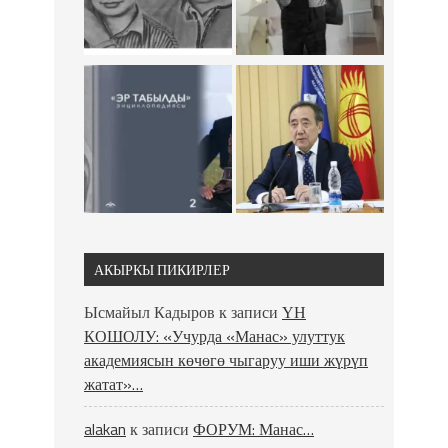
АКЫРКЫ ПИКИРЛЕР
Ысмайыл Кадыров
к записи
ҮН
КОШОЛУ: «Учурда «Манас» улуттук
академиясын көчөгө чыгаруу иши жүрүп
жатат»…
alakan
к записи
ФОРУМ: Манас…