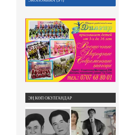
ЭҢ КӨП ОКУЛГАНДАР