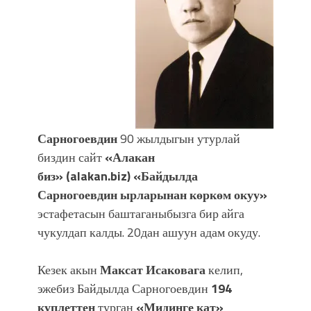
УЛУУ ЖУТТА УЛУТТУ САКТАГАН
ЖУСУП АБДРАХМАНОВ
Сарногоевдин
90 жылдыгын утурлай
биздин сайт
«Алакан
биз»
(alakan.biz)
«Байдылда
Сарногоевдин ырларынан көркөм окуу»
эстафетасын баштаганыбызга бир айга
чукулдап калды. 20дан ашуун адам окуду.
Кезек акын
Максат Исаковага
келип,
эжебиз Байдылда Сарногоевдин
194
куплеттен
турган
«Мидинге кат»