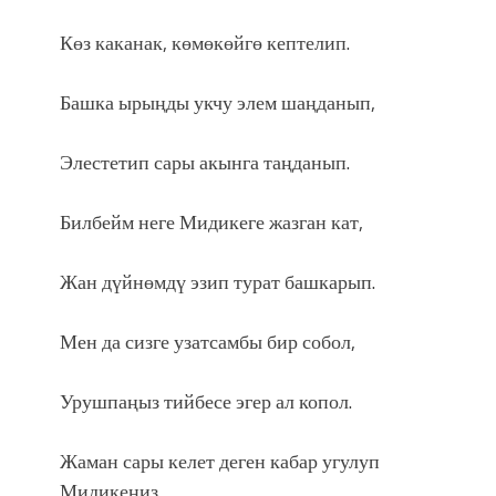
Көз каканак, көмөкөйгө кептелип.
Башка ырыңды укчу элем шаңданып,
Элестетип сары акынга таңданып.
Билбейм неге Мидикеге жазган кат,
Жан дүйнөмдү эзип турат башкарып.
Мен да сизге узатсамбы бир собол,
Урушпаңыз тийбесе эгер ал копол.
Жаман сары келет деген кабар угулуп
Мидикеңиз,