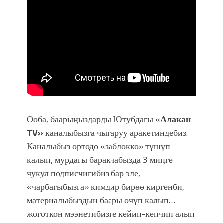
Ооба, баарыңыздарды Ютубдагы «
Алакан
TV»
каналыбызга чыгаруу аракетиндебиз.
Каналыбыз ортодо «заблокко» түшүп
калып, мурдагы баракчабызда 3 миңге
чукул подписчигибиз бар эле,
«чарбагыбызга» кимдир бирөө киргенби,
материалыбыздын баары өчүп калып…
жоготкон мээнетибизге кейип-кепчип алып