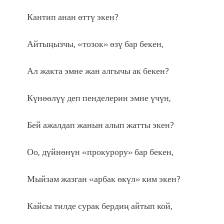
Кантип анан өттү экен?
Айтыңызчы, «тозок» өзү бар бекен,
Ал жакта эмне жан алгычы ак бекен?
Күнөөлүү деп пенделерин эмне үчүн,
Бей ажалдап жанын алып жатты экен?
Оо, дүйнөнүн «прокурору» бар бекен,
Мыйзам жазган «арбак өкүл» ким экен?
Кайсы тилде сурак бердиң айтып кой,