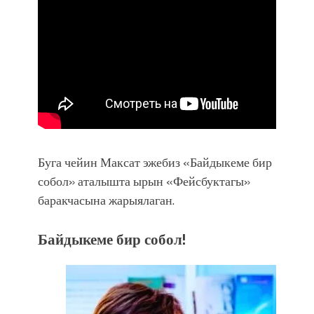
Буга чейин Максат эжебиз «Байдыкеме бир
собол» аталышта ырын «Фейсбуктагы»
баракчасына жарыялаган.
Байдыкеме бир собол!