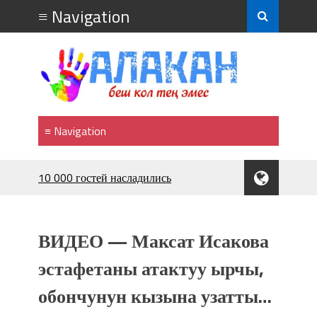
10 000 гостей насладились
впечатляющим шоу музыкальных
фонтанов в Royal Central Park
Аида САЛЯНОВА: "Кыргыз шахмат
ВИДЕО — Максат Исакова
союзунун президенти болуп
шайланышым сыймык жана чоң
эстафетаны атактуу ырчы,
жоопкерчилик!"
обончунун кызына узатты…
Садыр ЖАПАРОВ: “Айтматовдой
адабият алпы чыгыш үчүн, улуу көч