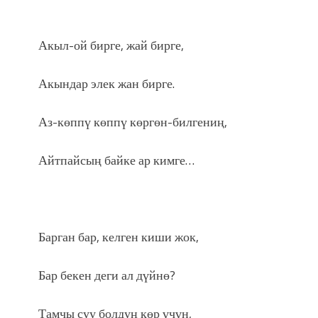
Акыл-ой бирге, жай бирге,
Акындар элек жан бирге.
Аз-көппү көппү көргөн-билгениң,
Айтпайсың байке ар кимге…
Барган бар, келген киши жок,
Бар бекен деги ал дүйнө?
Тамчы суу болдуң көр үчүн,