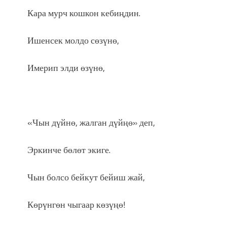
Кара мурч кошкон кебиңдин.
Ишенсек молдо сөзүнө,
Имерип элди өзүнө,
«Чын дүйнө, жалган дүйңө» деп,
Эркинче бөлөт экиге.
Чын болсо бейкут бейиш жай,
Көрүнгөн чыгаар көзүңө!