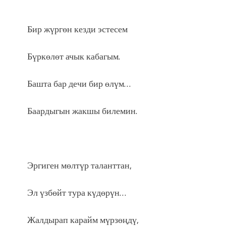
Бир жүргөн кезди эстесем
Бүркөлөт ачык кабагым.
Башта бар дечи бир өлүм…
Баардыгын жакшы билемин.
Эргиген мөлтүр таланттан,
Эл үзбөйт тура күдөрүн…
Жалдырап карайм мүрзөңдү,