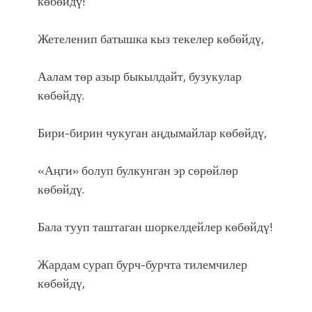
көбөйдү!
Жетеленип батышка кыз текелер көбөйдү,
Аалам төр азыр быкылдайт, бузукулар
көбөйдү.
Бири-бирин чукуган аңдымайлар көбөйдү,
«Аңги» болуп булкунган эр сөрөйлөр
көбөйдү.
Бала тууп таштаган шоркелдейлер көбөйдү!
Жардам сурап бурч-бурчта тилемчилер
көбөйдү,