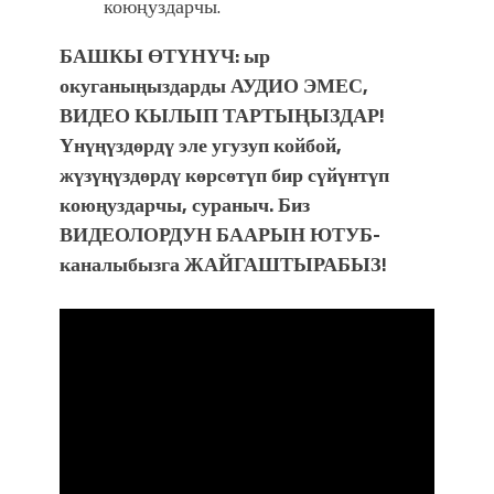
коюңуздарчы.
БАШКЫ ӨТΥНΥЧ: ыр
окуганыңыздарды АУДИО ЭМЕС,
ВИДЕО КЫЛЫП ТАРТЫҢЫЗДАР!
Υнүңүздөрдү эле угузуп койбой,
жүзүңүздөрдү көрсөтүп бир сүйүнтүп
коюңуздарчы, сураныч. Биз
ВИДЕОЛОРДУН БААРЫН ЮТУБ-
каналыбызга ЖАЙГАШТЫРАБЫЗ!