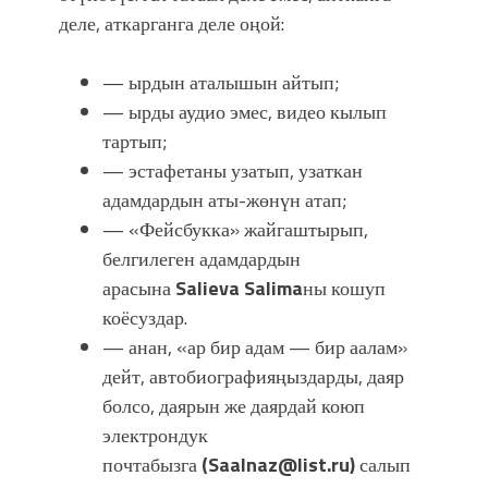
деле, аткарганга деле оңой:
— ырдын аталышын айтып;
— ырды аудио эмес, видео кылып
тартып;
— эстафетаны узатып, узаткан
адамдардын аты-жөнүн атап;
— «Фейсбукка» жайгаштырып,
белгилеген адамдардын
арасына
Salieva Salima
ны кошуп
коёсуздар.
— анан, «ар бир адам — бир аалам»
дейт, автобиографияңыздарды, даяр
болсо, даярын же даярдай коюп
электрондук
почтабызга
(Saalnaz@list.ru)
салып