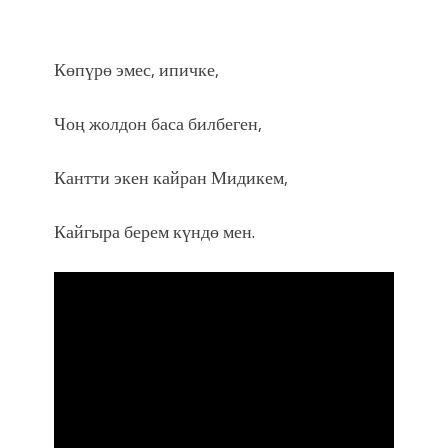
Көпүрө эмес, ипичке,
Чоң жолдон баса билбеген,
Кантти экен кайран Мидикем,
Кайгыра берем күндө мен.