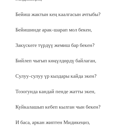
Бейиш жактын кең каалгасын ачтыбы?
Бейишинде арак-шарап мол бекен,
Закүскеге түрдүү жемиш бар бекен?
Бийлеп чыгып көңүлдөрдү байлаган,
Сулуу-сулуу үр кыздары кайда экен?
Тозогунда кандай пенде жатты экен,
Куйкалашып кебеп кылган чын бекен?
И баса, аркан жиптен Мидикеңиз,