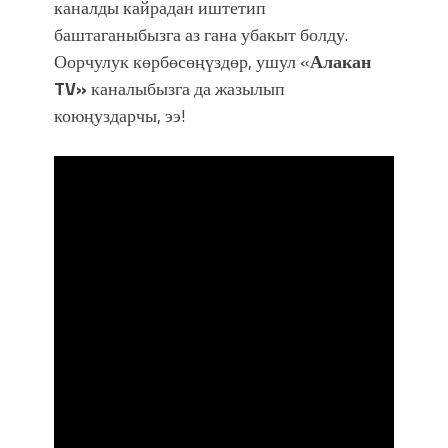
каналды кайрадан иштетип
баштаганыбызга аз гана убакыт болду.
Оорчулук көрбөсөңүздөр, ушул «
Алакан
TV»
каналыбызга да жазылып
коюңуздарчы, ээ!