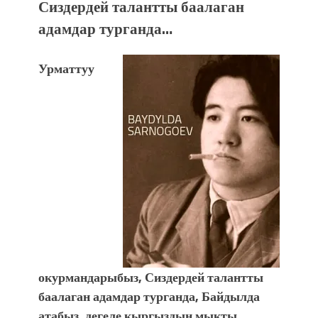
Сиздердей талантты баалаган
адамдар турганда…
Урматтуу
окурмандарыбыз, Сиздердей талантты
баалаган адамдар турганда, Байдылда
атабыз, дегеле кыргыздын мыкты