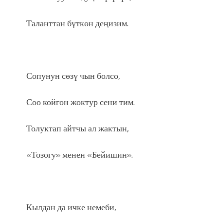
Таланттан бүткөн деңизим.
Сопунун сөзү чын болсо,
Соо койгон жоктур сени тим.
Толуктап айтчы ал жактын,
«Тозогу» менен «Бейишин».
Кылдан да ичке немеби,