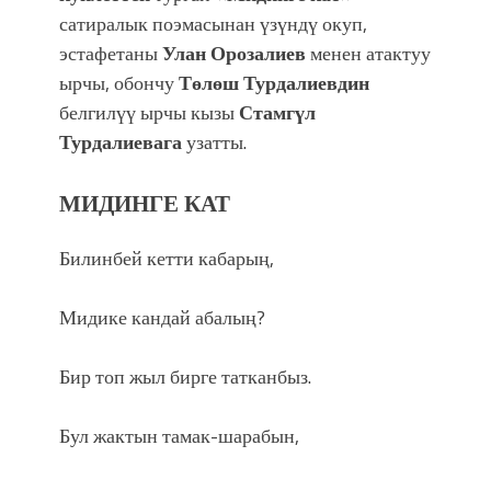
сатиралык поэмасынан үзүндү окуп,
эстафетаны
Улан Орозалиев
менен атактуу
ырчы, обончу
Төлөш Турдалиевдин
белгилүү ырчы кызы
Стамгүл
Турдалиевага
узатты.
МИДИНГЕ КАТ
Билинбей кетти кабарың,
Мидике кандай абалың?
Бир топ жыл бирге татканбыз.
Бул жактын тамак-шарабын,