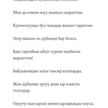
Мен да ичкем ачуу кычкыл шараптан,
Күнөөлүүмүн бул чындык жашоо тараптан.
Эгер жашоо оо дүйнөдө бар болсо,
Баш тартайын өйүп турган канбаган
жарааттан!
Байдыкемдин каты таасир калтырды,
Жан дүйнөмө эргүү анан ыр азыкты
толтурду.
Окуучу кыз ыргак менен ырларыңды окуса,