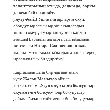
таланттарынын аты да, даңкы да, баркы
да кемибейт, өчпөйт,
унутулбайт!
Ушинтип ырларын окуп,
обондуу ырларын ырдап акындардын
экинчи өмүрүн узартып турган кандай
жакшы! Бардыгыңыздарга сайтыбыздын
жетекчиси
Назира Саалиеванын
жана
жалпы эмгек жамаатыбыздын атынан терең
ыраазычылык билдиребиз!
Кыргыздын дагы бир чыгаан акын
уулу
Жолон Мамытов
айтып
кеткендей,
«…Узун өмүр ырга болсун, ыр
окуган элге болсун»!
Бар болуңуздар,
дайыма биздин сайт менен бир болуңуздар!