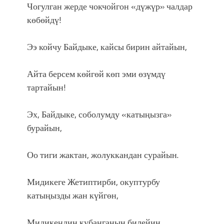
Чогулган жерде чокчойгон «дүжүр» чалдар
көбөйдү!
Ээ койчу Байдыке, кайсы бирин айтайын,
Айта берсем көйгөй көп эми өзүмдү
тартайын!
Эх, Байдыке, соболумду «катыңызга»
бурайын,
Оо тиги жактан, жолуккандан сурайын.
Мидикеге Жетиптирби, окуптурбу
катыңызды жан күйгөн,
Мидикеңдин кубанганын билейин.