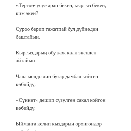
«Тергөөчүсү» арап бекен, кыргыз бекен,
ким экен?
Суроо берип тажатпай бул дүйнөдөн
баштайын,
Кыргыздарың обу жок калк экенден
айтайын.
Чала молдо дин бузар дамбал кийген
көбөйдү,
«Сүннөт» дешип сүзүлгөн сакал койгон
көбөйдү.
Ыйманга келип кыздарың оронгондор