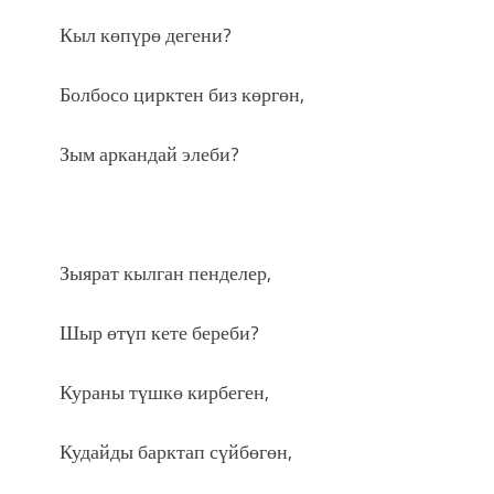
Кыл көпүрө дегени?
Болбосо цирктен биз көргөн,
Зым аркандай элеби?
Зыярат кылган пенделер,
Шыр өтүп кете береби?
Кураны түшкө кирбеген,
Кудайды барктап сүйбөгөн,