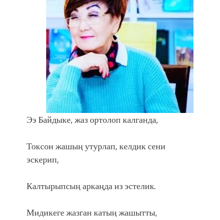
Ээ Байдыке, жаз ортолоп калганда,
Токсон жашың утурлап, келдик сени
эскерип,
Калтырыпсың аркаңда из эстелик.
Мидикеге жазган катың жашытты,