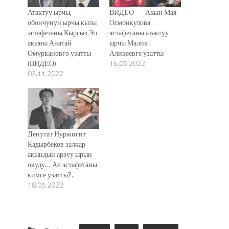
Атактуу ырчы,
ВИДЕО — Акын Мая
обончунун ырчы кызы
Осмонкулова
эстафетаны Кыргыз Эл
эстафетаны атактуу
акыны Анатай
ырчы Малик
Өмүркановго узатты
Аликеевге узатты
(ВИДЕО)
16.05.2022
02.11.2022
Депутат Нуржигит
Кадырбеков залкар
акындын арзуу ырын
окуду… Ал эстафетаны
кимге узатты?..
18.05.2022