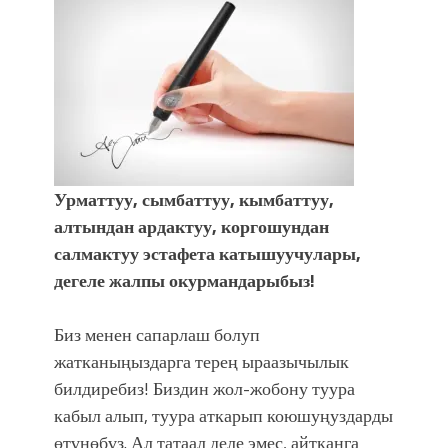
Урматтуу, сымбаттуу, кымбаттуу,
алтындан ардактуу, коргошундан
салмактуу эстафета катышуучулары,
дегеле жалпы окурмандарыбыз!
Биз менен сапарлаш болуп
жатканыңыздарга терең ыраазычылык
билдиребиз! Биздин жол-жобону туура
кабыл алып, туура аткарып коюшуңуздарды
өтүнөбүз. Ал татаал деле эмес, айтканга