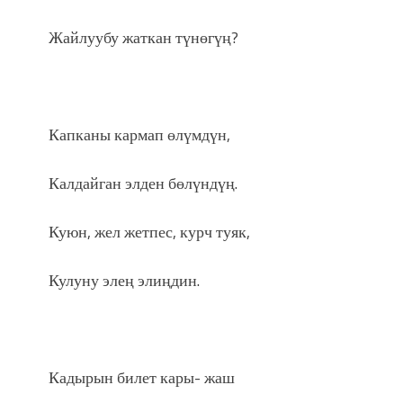
Жайлуубу жаткан түнөгүң?
Капканы кармап өлүмдүн,
Калдайган элден бөлүндүң.
Куюн, жел жетпес, курч туяк,
Кулуну элең элиңдин.
Кадырын билет кары- жаш