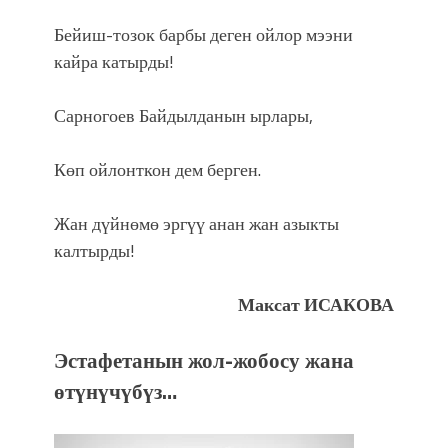
Бейиш-тозок барбы деген ойлор мээни
кайра катырды!
Сарногоев Байдылданын ырлары,
Көп ойлонткон дем берген.
Жан дүйнөмө эргүү анан жан азыкты
калтырды!
Максат ИСАКОВА
Э
стафетанын жол-жобосу жана
өтүнүчүбүз…