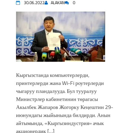
30.06.2022
ALAKAN
0
Кыргызстанда компьютерлерди,
принтерлерди жана Wi-Fi роутерлерди
чыгаруу пландалууда. Бул тууралуу
Министрлер кабинетинин төрагасы
Акылбек Жапаров Жогорку Кеңештин 29-
июнундагы жыйынында билдирди. Анын
айтымында, «Кыргызиндустрия» ачык
акционердик […]