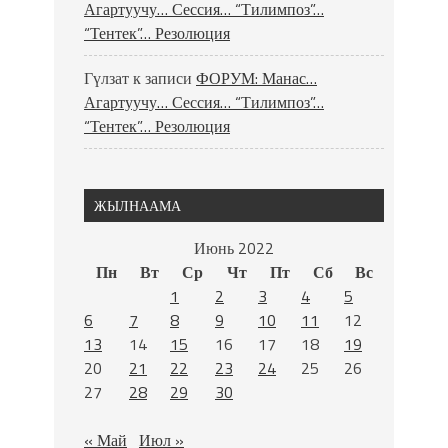
Агартуучу… Сессия… “Тилимпоз”…
“Тентек”… Резолюция
Гүлзат
к записи
ФОРУМ: Манас…
Агартуучу… Сессия… “Тилимпоз”…
“Тентек”… Резолюция
ЖЫЛНААМА
Июнь 2022
Пн
Вт
Ср
Чт
Пт
Сб
Вс
1
2
3
4
5
6
7
8
9
10
11
12
13
14
15
16
17
18
19
20
21
22
23
24
25
26
27
28
29
30
« Май
Июл »