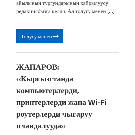
фонтанды көрүү үчүн Royal Central
айылынын тургундарынын кайрылуусу
Park'ка 30 миң адам чогулду
редакциябызга келди. Ал толугу менен […]
Толугу менен
ЖАПАРОВ:
«Кыргызстанда
компьютерлерди,
принтерлерди жана Wi-Fi
роутерлерди чыгаруу
пландалууда»