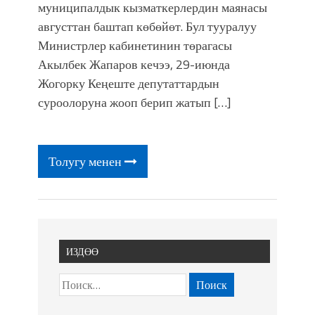
муниципалдык кызматкерлердин маянасы
августтан баштап көбөйөт. Бул тууралуу
Министрлер кабинетинин төрагасы
Акылбек Жапаров кечээ, 29-июнда
Жогорку Кеңеште депутаттардын
суроолоруна жооп берип жатып […]
Толугу менен
ИЗДӨӨ