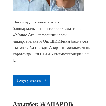
Ош шаардык ички иштер
башкармалыгынын тергөө кызматына
«Манас Ата» кафесинин ээси
чакыртылганын Ош ШИИБнин басма сөз
кызматы билдирди. Алардын маалыматына
караганда, Ош ШИИБ кызматкерлери Ош
[…]
Толугу менен
Акылбек ЖАПАРОВ: