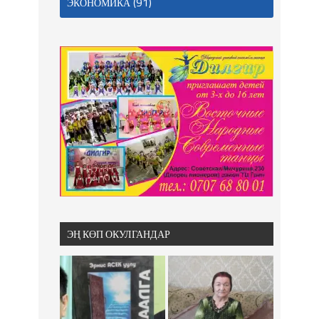
(91)
ЭКОНОМИКА
ЭҢ КӨП ОКУЛГАНДАР