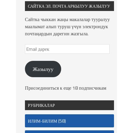
САЙТКА ЭЛ. ПОЧТА АРКЫЛУУ ЖАЗЫЛУУ
Сайтка чыккан жаңы макалалар тууралуу
маалымат алып туруш үчүн электрондук
почтаңардын дарегин жазгыла.
Жазылуу
Присоединиться к еще 18 подписчикам
РУБРИКАЛАР
(58)
ИЛИМ-БИЛИМ