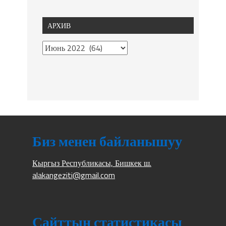
АРХИВ
Биз менен байланышуу
Кыргыз Республикасы, Бишкек ш.
alakangeziti@gmail.com
Сайттын статистикасы