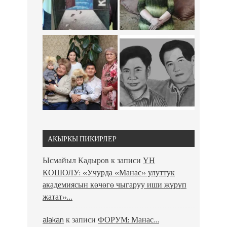
АКЫРКЫ ПИКИРЛЕР
Ысмайыл Кадыров
к записи
ҮН
КОШОЛУ: «Учурда «Манас» улуттук
академиясын көчөгө чыгаруу иши жүрүп
жатат»…
alakan
к записи
ФОРУМ: Манас…