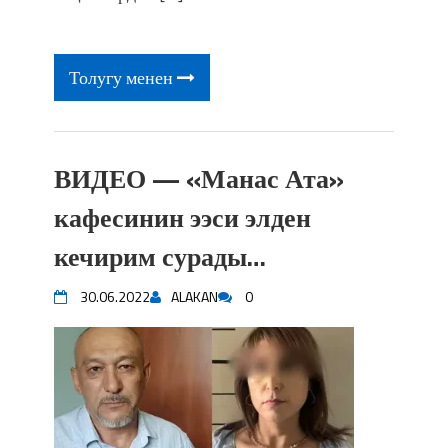
Толугу менен
ВИДЕО — «Манас Ата»
кафесинин ээси элден
кечирим сурады…
30.06.2022
ALAKAN
0