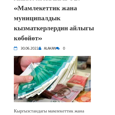
«Мамлекеттик жана
муниципалдык
кызматкерлердин айлыгы
көбөйөт»
30.06.2022
ALAKAN
0
Кыргызстандагы мамлекеттик жана