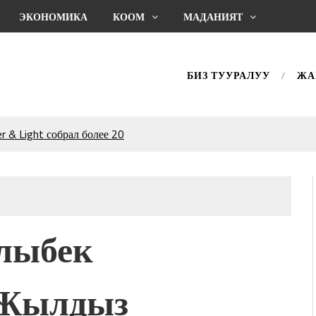
ЭКОНОМИКА
КООМ
МАДАНИЯТ
БИЗ ТУУРАЛУУ
ЖА
 & Light собрал более 20
Уңгужол” темадагы
р дагы катышса жакшы
КТАГАН ЖУСУП
лыбек
впечатляющим шоу
l Central Park
 Жылдыз
ахмат союзунун
ым сыймык жана чоң