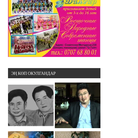
ЭҢ КӨП ОКУЛГАНДАР