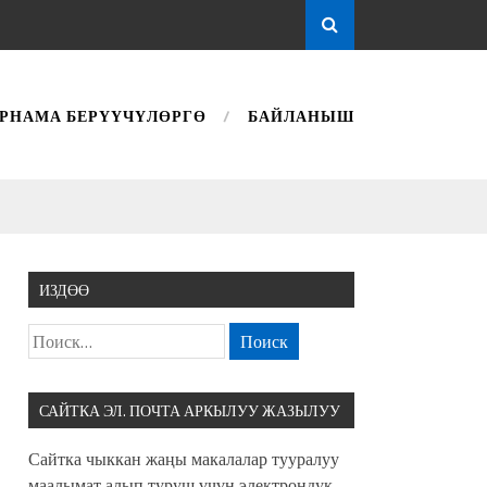
РНАМА БЕРҮҮЧҮЛӨРГӨ
БАЙЛАНЫШ
ИЗДӨӨ
САЙТКА ЭЛ. ПОЧТА АРКЫЛУУ ЖАЗЫЛУУ
Сайтка чыккан жаңы макалалар тууралуу
маалымат алып туруш үчүн электрондук