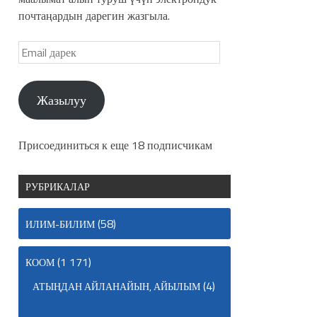
почтаңардын дарегин жазгыла.
Жазылуу
Присоединиться к еще 18 подписчикам
РУБРИКАЛАР
(58)
ИЛИМ-БИЛИМ
(1 171)
КООМ
(4)
АТЫҢДАН АЙЛАНАЙЫН, АЙЫЛЫМ