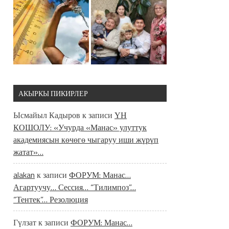
АКЫРКЫ ПИКИРЛЕР
Ысмайыл Кадыров
к записи
ҮН
КОШОЛУ: «Учурда «Манас» улуттук
академиясын көчөгө чыгаруу иши жүрүп
жатат»…
alakan
к записи
ФОРУМ: Манас…
Агартуучу… Сессия… “Тилимпоз”…
“Тентек”… Резолюция
Гүлзат
к записи
ФОРУМ: Манас…