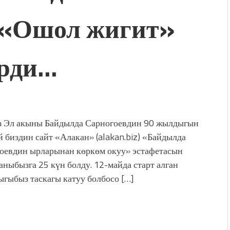
 «Ошол жигит»
дой адабият алпы чыгыш
журнал сөзсүз керек!”
холог Мээрим Мураталиева
(Дарек. Видео)
ерди…
. “Ала-Тоо” журналынын
(Тизме. Видео)
ҮН ТҮБӨЛҮК СИМВОЛУ
калуу фонтанды көрүү үчүн
адам чогулду
 Эл акыны Байдылда Сарногоевдин 90 жылдыгын
й биздин сайт «Алакан» (alakan.biz) «Байдылда
оевдин ырларынан көркөм окуу» эстафетасын
аныбызга 25 күн болду. 12-майда старт алган
ыгыбыз таскагы катуу болбосо […]