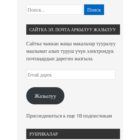
САЙТКА ЭЛ. ПОЧТА АРКЫЛУУ ЖАЗЫЛУУ
Сайтка чыккан жаңы макалалар тууралуу
маалымат алып туруш үчүн электрондук
почтаңардын дарегин жазгыла.
Жазылуу
Присоединиться к еще 18 подписчикам
РУБРИКАЛАР