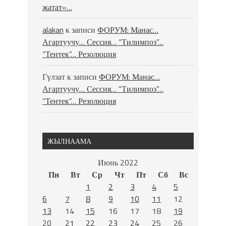
жатат»…
alakan
к записи
ФОРУМ: Манас…
Агартуучу… Сессия… “Тилимпоз”…
“Тентек”… Резолюция
Гүлзат
к записи
ФОРУМ: Манас…
Агартуучу… Сессия… “Тилимпоз”…
“Тентек”… Резолюция
ЖЫЛНААМА
Июнь 2022
Пн
Вт
Ср
Чт
Пт
Сб
Вс
1
2
3
4
5
6
7
8
9
10
11
12
13
14
15
16
17
18
19
20
21
22
23
24
25
26