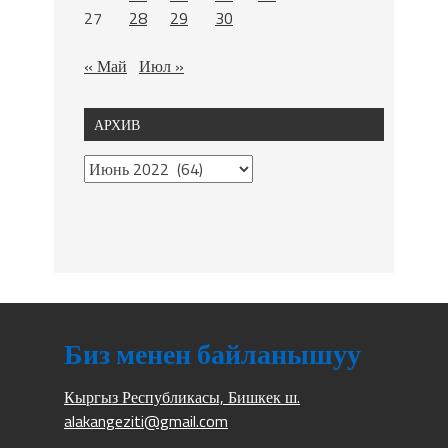
27
28
29
30
« Май
Июл »
АРХИВ
Биз менен байланышуу
Кыргыз Республикасы, Бишкек ш.
alakangeziti@gmail.com