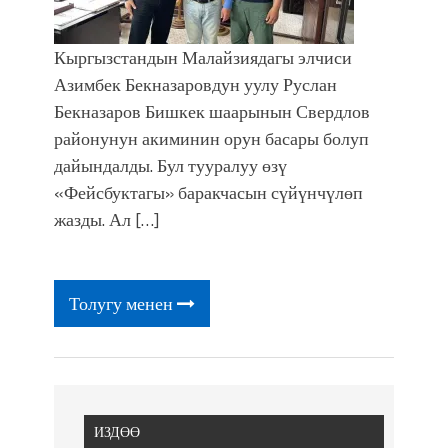
Кыргызстандын Малайзиядагы элчиси
Азимбек Бекназаровдун уулу Руслан
Бекназаров Бишкек шаарынын Свердлов
районунун акиминин орун басары болуп
дайындалды. Бул тууралуу өзү
«Фейсбуктагы» баракчасын сүйүнчүлөп
жазды. Ал […]
Толугу менен
ИЗДӨӨ