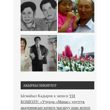
АКЫРКЫ ПИКИРЛЕР
Ысмайыл Кадыров
к записи
ҮН
КОШОЛУ: «Учурда «Манас» улуттук
академиясын көчөгө чыгаруу иши жүрүп