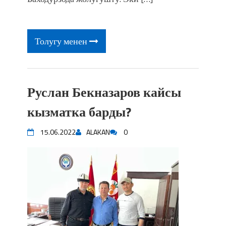
фонтанды көрүү үчүн Royal Central
Park'ка 30 миң адам чогулду
Толугу менен
Руслан Бекназаров кайсы
кызматка барды?
15.06.2022
ALAKAN
0