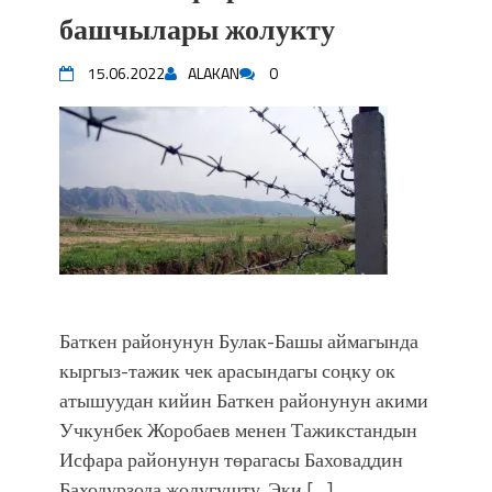
впечатляющим шоу музыкальных
башчылары жолукту
фонтанов в Royal Central Park
Аида САЛЯНОВА: "Кыргыз шахмат
15.06.2022
ALAKAN
0
союзунун президенти болуп
шайланышым сыймык жана чоң
жоопкерчилик!"
Садыр ЖАПАРОВ: “Айтматовдой
адабият алпы чыгыш үчүн, улуу көч
уланышы үчүн журнал сөзсүз керек!”
“Китепкана түнγ-2026”: Психолог
Мээрим Мураталиева менен
жолугушууга келиңиз! (Дарек. Видео)
Латын арибиндеги “Чабуул”... “Ала-
Баткен районунун Булак-Башы аймагында
Тоо” журналынын тарыхы жана
кыргыз-тажик чек арасындагы соңку ок
редакторлору... (Тизме. Видео)
атышуудан кийин Баткен районунун акими
“КАРА КЕМПИР”: ҮМҮТТҮН
Учкунбек Жоробаев менен Тажикстандын
ТҮБӨЛҮК СИМВОЛУ
Исфара районунун төрагасы Баховаддин
Кыргызстандагы эң ири музыкалуу
Баходурзода жолугушту. Эки […]