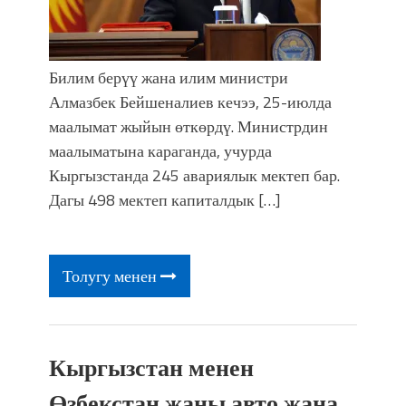
Билим берүү жана илим министри
Алмазбек Бейшеналиев кечээ, 25-июлда
маалымат жыйын өткөрдү. Министрдин
маалыматына караганда, учурда
Кыргызстанда 245 авариялык мектеп бар.
Дагы 498 мектеп капиталдык […]
Толугу менен
Кыргызстан менен
Өзбекстан жаңы авто жана