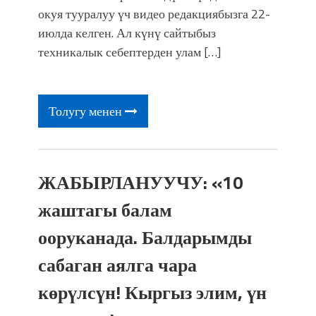
окуя тууралуу үч видео редакциябызга 22-
июлда келген. Ал күнү сайтыбыз
техникалык себептерден улам […]
Толугу менен
ЖАБЫРЛАНУУЧУ: «10
жаштагы балам
ооруканада. Балдарымды
сабаган аялга чара
көрүлсүн! Кыргыз элим, үн