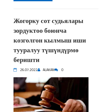
Жогорку сот судьялары
зордуктоо боюнча
козголгон кылмыш иши
тууралуу түшүндүрмө
беришти
26.07.2022
ALAKAN
0