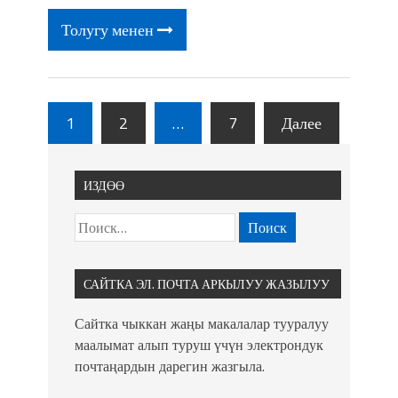
Толугу менен
1
2
…
7
Далее
ИЗДӨӨ
САЙТКА ЭЛ. ПОЧТА АРКЫЛУУ ЖАЗЫЛУУ
Сайтка чыккан жаңы макалалар тууралуу
маалымат алып туруш үчүн электрондук
почтаңардын дарегин жазгыла.