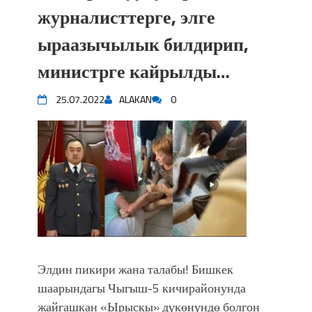
журналисттерге, элге
ыраазычылык билдирип,
министрге кайрылды…
25.07.2022
ALAKAN
0
Элдин пикири жана талабы! Бишкек
шаарындагы Чыгыш-5 кичирайонунда
жайгашкан «Ырыскы» дүкөнүндө болгон