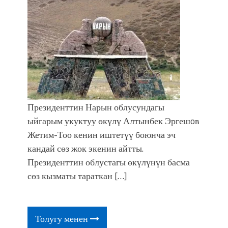
Президенттин Нарын облусундагы
ыйгарым укуктуу өкүлү Алтынбек Эргешoв
Жетим-Тоо кенин иштетүү боюнча эч
кандай сөз жок экенин айтты.
Президенттин облустагы өкүлүнүн басма
сөз кызматы тараткан […]
Толугу менен