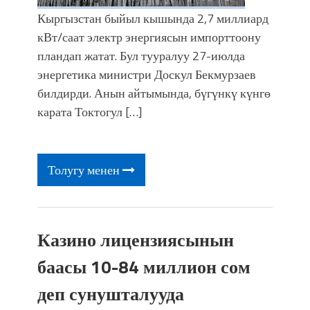
Кыргызстан быйыл кышында 2,7 миллиард
кВт/саат электр энергиясын импорттоону
пландап жатат. Бул тууралуу 27-июлда
энергетика министри Доскул Бекмурзаев
билдирди. Анын айтымында, бүгүнкү күнгө
карата Токтогул […]
Толугу менен
Казино лицензиясынын
баасы 10-84 миллион сом
деп сунушталууда