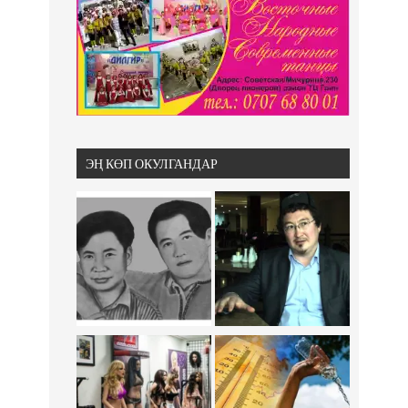
ЭҢ КӨП ОКУЛГАНДАР