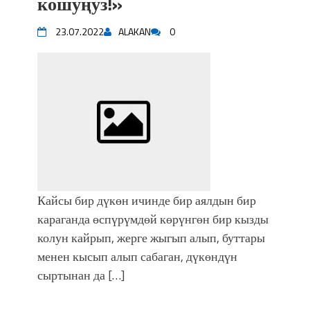
кошуңуз!»
23.07.2022
ALAKAN
0
Кайсы бир дүкөн ичинде бир аялдын бир
караганда өспүрүмдөй көрүнгөн бир кызды
колун кайрып, жерге жыгып алып, буттары
менен кысып алып сабаган, дүкөндүн
сыртынан да […]