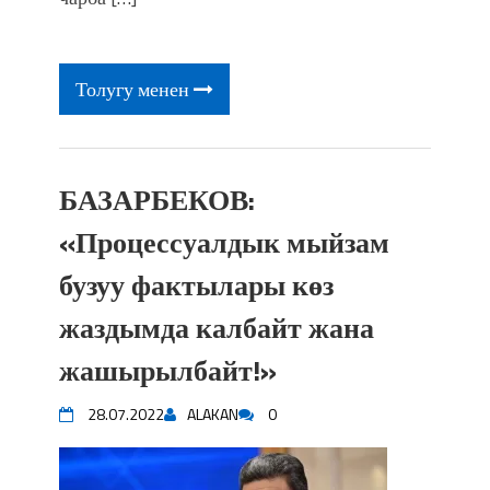
фонтанды көрүү үчүн Royal Central
Park'ка 30 миң адам чогулду
Толугу менен
БАЗАРБЕКОВ:
«Процессуалдык мыйзам
бузуу фактылары көз
жаздымда калбайт жана
жашырылбайт!»
28.07.2022
ALAKAN
0