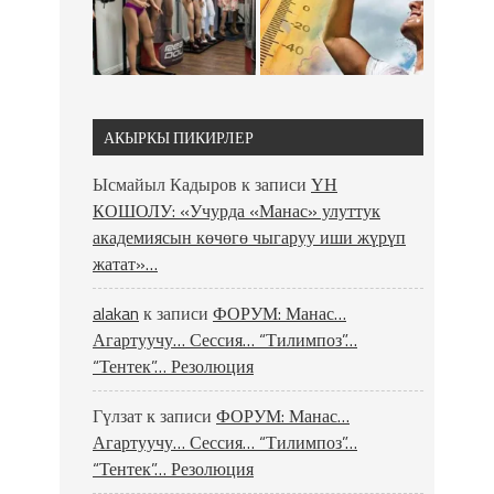
АКЫРКЫ ПИКИРЛЕР
Ысмайыл Кадыров
к записи
ҮН
КОШОЛУ: «Учурда «Манас» улуттук
академиясын көчөгө чыгаруу иши жүрүп
жатат»…
alakan
к записи
ФОРУМ: Манас…
Агартуучу… Сессия… “Тилимпоз”…
“Тентек”… Резолюция
Гүлзат
к записи
ФОРУМ: Манас…
Агартуучу… Сессия… “Тилимпоз”…
“Тентек”… Резолюция