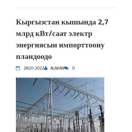
Кыргызстан кышында 2,7
млрд кВт/саат электр
энергиясын импорттоону
пландоодо
28.07.2022
ALAKAN
0