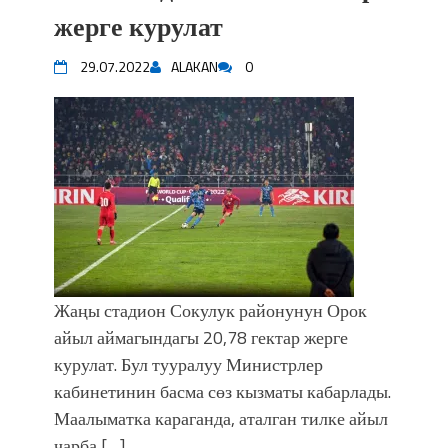
впечатляющим шоу музыкальных
жерге курулат
фонтанов в Royal Central Park
Аида САЛЯНОВА: "Кыргыз шахмат
29.07.2022
ALAKAN
0
союзунун президенти болуп
шайланышым сыймык жана чоң
жоопкерчилик!"
Садыр ЖАПАРОВ: “Айтматовдой
адабият алпы чыгыш үчүн, улуу көч
уланышы үчүн журнал сөзсүз керек!”
“Китепкана түнγ-2026”: Психолог
Мээрим Мураталиева менен
жолугушууга келиңиз! (Дарек. Видео)
Латын арибиндеги “Чабуул”... “Ала-
Жаңы стадион Сокулук районунун Орок
Тоо” журналынын тарыхы жана
айыл аймагындагы 20,78 гектар жерге
редакторлору... (Тизме. Видео)
курулат. Бул тууралуу Министрлер
“КАРА КЕМПИР”: ҮМҮТТҮН
кабинетинин басма сөз кызматы кабарлады.
ТҮБӨЛҮК СИМВОЛУ
Маалыматка караганда, аталган тилке айыл
Кыргызстандагы эң ири музыкалуу
чарба […]