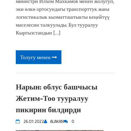
министри Илхом Махкамов менен жолугуп,
эки өлкө ортосундагы транспорттук жана
логистикалык кызматташтыкты кеңейтүү
маселесин талкуулады. Бул тууралуу
Кыргызстандын […]
Толугу менен
Нарын: облус башчысы
Жетим-Тоо тууралуу
пикирин билдирди
26.07.2022
ALAKAN
0