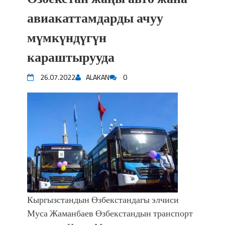
авиакаттамдарды ачуу
мүмкүндүгүн
караштырууда
26.07.2022
ALAKAN
0
Кыргызстандын Өзбекстандагы элчиси
Муса Жаманбаев Өзбекстандын транспорт