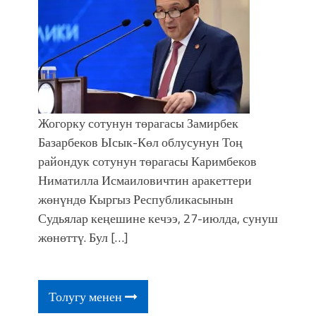
Жогорку сотунун төрагасы Замирбек
Базарбеков Ысык-Көл облусунун Тоң
райондук сотунун төрагасы Каримбеков
Ниматилла Исмаиловичтин аракеттери
жөнүндө Кыргыз Республикасынын
Судьялар кеңешине кечээ, 27-июлда, сунуш
жөнөттү. Бул […]
Толугу менен