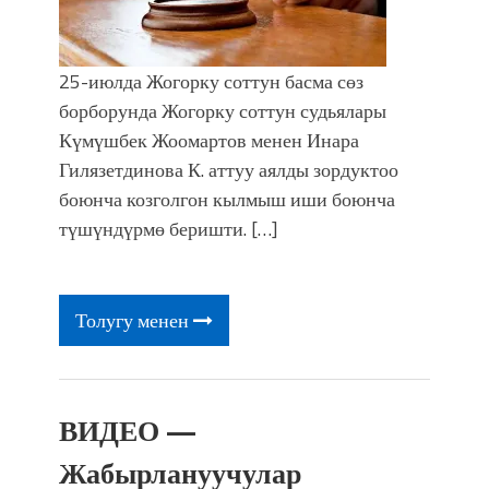
25-июлда Жогорку соттун басма сөз
борборунда Жогорку соттун судьялары
Күмүшбек Жоомартов менен Инара
Гилязетдинова К. аттуу аялды зордуктоо
боюнча козголгон кылмыш иши боюнча
түшүндүрмө беришти. […]
Толугу менен
ВИДЕО —
Жабырлануучулар