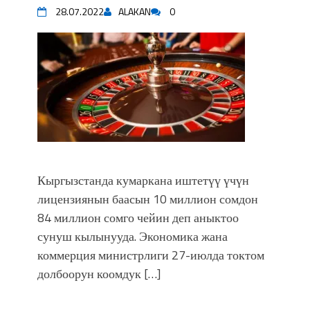
28.07.2022
ALAKAN
0
Кыргызстанда кумаркана иштетүү үчүн
лицензиянын баасын 10 миллион сомдон
84 миллион сомго чейин деп аныктоо
сунуш кылынууда. Экономика жана
коммерция министрлиги 27-июлда токтом
долбоорун коомдук […]