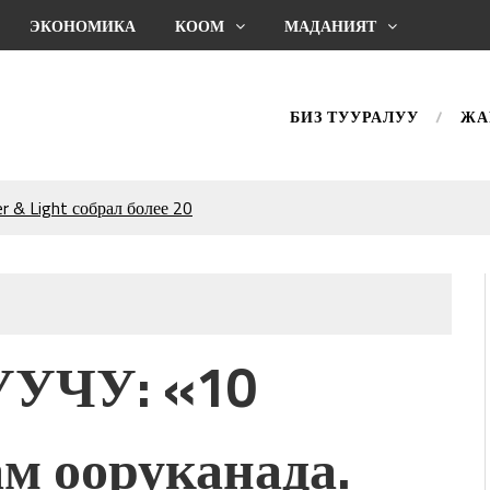
ЭКОНОМИКА
КООМ
МАДАНИЯТ
БИЗ ТУУРАЛУУ
ЖА
 & Light собрал более 20
Уңгужол” темадагы
р дагы катышса жакшы
КТАГАН ЖУСУП
УЧУ: «10
впечатляющим шоу
l Central Park
м ооруканада.
ахмат союзунун
ым сыймык жана чоң