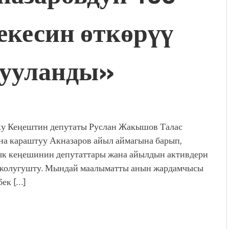
кесин өткөрүү
кууланды»
у Кеңештин депутаты Руслан Жакышов Талас
на караштуу Акназаров айыл аймагына барып,
к кеңешинин депутаттары жана айылдын активдери
жолугушту. Мындай маалыматты анын жардамчысы
ек […]