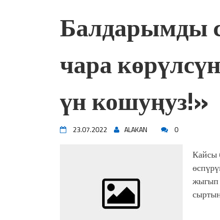
жоопкерчилик!"
Балдарымды с
Садыр ЖАПАРОВ: “Айтматов
үчүн, улуу көч уланышы үчүн 
“Китепкана түнγ-2026”: Пси
менен жолугушууга келиңиз! 
чара көрүлсүн
Латын арибиндеги “Чабуул”..
тарыхы жана редакторлору... 
“КАРА КЕМПИР”: ҮМҮТТ
үн кошуңуз!»
Кыргызстандагы эң ири музы
Royal Central Park'ка 30 миң 
23.07.2022
ALAKAN
0
Кайсы 
өспүрү
жыгып 
сыртын