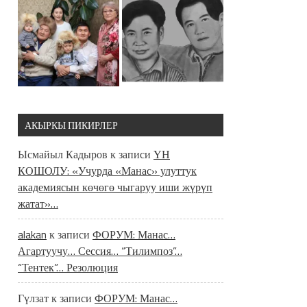
АКЫРКЫ ПИКИРЛЕР
Ысмайыл Кадыров
к записи
ҮН
КОШОЛУ: «Учурда «Манас» улуттук
академиясын көчөгө чыгаруу иши жүрүп
жатат»…
alakan
к записи
ФОРУМ: Манас…
Агартуучу… Сессия… “Тилимпоз”…
“Тентек”… Резолюция
Гүлзат
к записи
ФОРУМ: Манас…