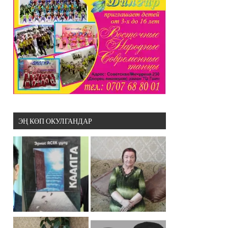
ЭҢ КӨП ОКУЛГАНДАР