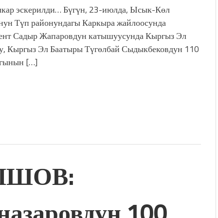
лкар эскерилди… Бүгүн, 23-июлда, Ысык-Көл
нун Түп районундагы Каркыра жайлоосунда
ент Садыр Жапаровдун катышуусунда Кыргыз Эл
у, Кыргыз Эл Баатыры Түгөлбай Сыдыкбековдун 110
гынын […]
ЫШОВ:
назаровдун 100