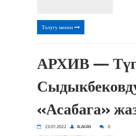
Толугу менен
АРХИВ — Түг
Сыдыкбековду
«Асабага» жаз
23.07.2022
ALAKAN
0