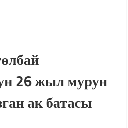
өлбай
н 26 жыл мурун
ган ак батасы