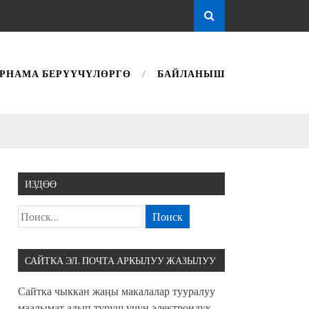
РНАМА БЕРҮҮЧҮЛӨРГӨ
БАЙЛАНЫШ
ИЗДӨӨ
САЙТКА ЭЛ. ПОЧТА АРКЫЛУУ ЖАЗЫЛУУ
Сайтка чыккан жаңы макалалар тууралуу
маалымат алып туруш үчүн электрондук