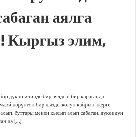
абаган аялга
дой адабият алпы чыгыш
журнал сөзсүз керек!”
холог Мээрим Мураталиева
(Дарек. Видео)
! Кыргыз элим,
. “Ала-Тоо” журналынын
(Тизме. Видео)
ҮН ТҮБӨЛҮК СИМВОЛУ
калуу фонтанды көрүү үчүн
адам чогулду
бир дүкөн ичинде бир аялдын бир караганда
мдөй көрүнгөн бир кызды колун кайрып, жерге
алып, буттары менен кысып алып сабаган, дүкөндүн
ан да […]