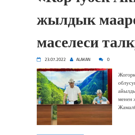
жылдык мааре
маселеси тал
23.07.2022
ALAKAN
0
Жогорк
облусу
айылды
менен 
Жамалб