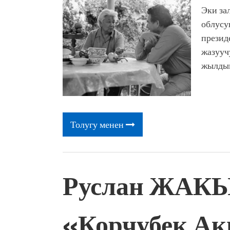
Эки за
облусу
презид
жазууч
жылды
Толугу менен
Руслан ЖАК
«Корчубек Ак