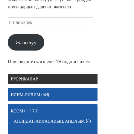
почтаңардын дарегин жазгыла.
Жазылуу
Присоединиться к еще 18 подписчикам
РУБРИКАЛАР
(58)
ИЛИМ-БИЛИМ
(1 171)
КООМ
(4)
АТЫҢДАН АЙЛАНАЙЫН, АЙЫЛЫМ