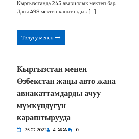
фонтанды көрүү үчүн Royal Central
Кыргызстанда 245 авариялык мектеп бар.
Park'ка 30 миң адам чогулду
Дагы 498 мектеп капиталдык […]
Толугу менен
Кыргызстан менен
Өзбекстан жаңы авто жана
авиакаттамдарды ачуу
мүмкүндүгүн
караштырууда
26.07.2022
ALAKAN
0