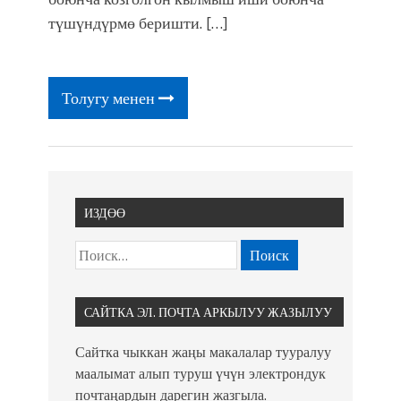
түшүндүрмө беришти. […]
Толугу менен
ИЗДӨӨ
САЙТКА ЭЛ. ПОЧТА АРКЫЛУУ ЖАЗЫЛУУ
Сайтка чыккан жаңы макалалар тууралуу
маалымат алып туруш үчүн электрондук
почтаңардын дарегин жазгыла.