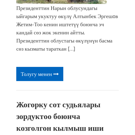
Президенттин Нарын облусундагы
ыйгарым укуктуу өкүлү Алтынбек Эргешoв
Жетим-Тоо кенин иштетүү боюнча эч
кандай сөз жок экенин айтты.
Президенттин облустагы өкүлүнүн басма
сөз кызматы тараткан […]
Толугу менен
Жогорку сот судьялары
зордуктоо боюнча
козголгон кылмыш иши