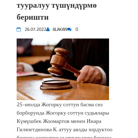
тууралуу түшүндүрмө
беришти
26.07.2022
ALAKAN
0
25-июлда Жогорку соттун басма сөз
борборунда Жогорку соттун судьялары
Күмүшбек Жоомартов менен Инара
Гилязетдинова К. аттуу аялды зордуктоо
боюнча козголгон кылмыш иши боюнча