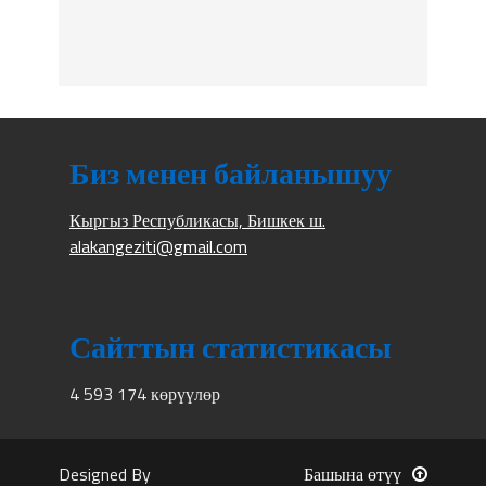
Биз менен байланышуу
Кыргыз Республикасы, Бишкек ш.
alakangeziti@gmail.com
Сайттын статистикасы
4 593 174 көрүүлөр
Designed By
Башына өтүү