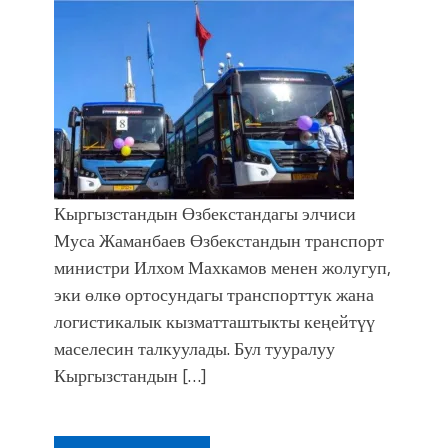
Кыргызстандын Өзбекстандагы элчиси
Муса Жаманбаев Өзбекстандын транспорт
министри Илхом Махкамов менен жолугуп,
эки өлкө ортосундагы транспорттук жана
логистикалык кызматташтыкты кеңейтүү
маселесин талкуулады. Бул тууралуу
Кыргызстандын […]