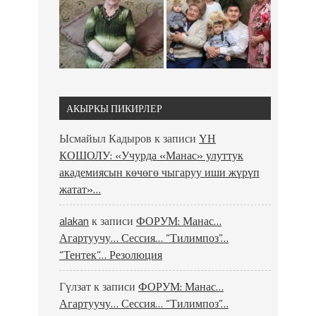
АКЫРКЫ ПИКИРЛЕР
Ысмайыл Кадыров
к записи
ҮН
КОШОЛУ: «Учурда «Манас» улуттук
академиясын көчөгө чыгаруу иши жүрүп
жатат»…
alakan
к записи
ФОРУМ: Манас…
Агартуучу… Сессия… “Тилимпоз”…
“Тентек”… Резолюция
Гүлзат
к записи
ФОРУМ: Манас…
Агартуучу… Сессия… “Тилимпоз”…