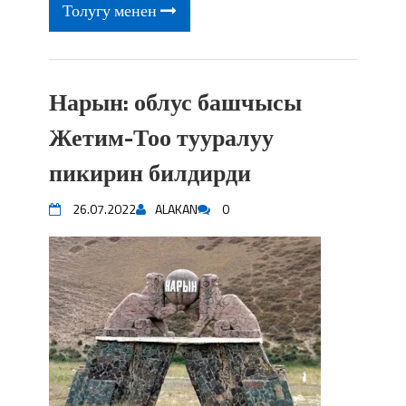
Толугу менен
Нарын: облус башчысы
Жетим-Тоо тууралуу
пикирин билдирди
26.07.2022
ALAKAN
0