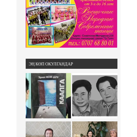
ЭҢ КӨП ОКУЛГАНДАР