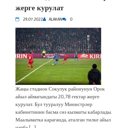
жерге курулат
фонтанов в Royal Central Park
Аида САЛЯНОВА: "Кыргыз шахмат
союзунун президенти болуп
29.07.2022
ALAKAN
0
шайланышым сыймык жана чоң
жоопкерчилик!"
Садыр ЖАПАРОВ: “Айтматовдой
адабият алпы чыгыш үчүн, улуу көч
уланышы үчүн журнал сөзсүз керек!”
“Китепкана түнγ-2026”: Психолог
Мээрим Мураталиева менен
жолугушууга келиңиз! (Дарек. Видео)
Латын арибиндеги “Чабуул”... “Ала-
Тоо” журналынын тарыхы жана
Жаңы стадион Сокулук районунун Орок
редакторлору... (Тизме. Видео)
айыл аймагындагы 20,78 гектар жерге
“КАРА КЕМПИР”: ҮМҮТТҮН
курулат. Бул тууралуу Министрлер
ТҮБӨЛҮК СИМВОЛУ
кабинетинин басма сөз кызматы кабарлады.
Кыргызстандагы эң ири музыкалуу
Маалыматка караганда, аталган тилке айыл
фонтанды көрүү үчүн Royal Central
чарба […]