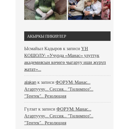
АКЫРКЫ ПИКИРЛЕР
Ысмайыл Кадыров
к записи
ҮН
КОШОЛУ: «Учурда «Манас» улуттук
академиясын көчөгө чыгаруу иши жүрүп
жатат»…
alakan
к записи
ФОРУМ: Манас…
Агартуучу… Сессия… “Тилимпоз”…
“Тентек”… Резолюция
Гүлзат
к записи
ФОРУМ: Манас…
Агартуучу… Сессия… “Тилимпоз”…
“Тентек”… Резолюция