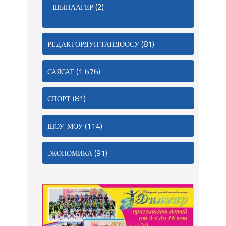
(2)
ШЫПААГЕР
(81)
РЕДАКТОРДУН ТАНДООСУ
(1 676)
САЯСАТ
(81)
СПОРТ
(114)
ШОУ-МОУ
(91)
ЭКОНОМИКА