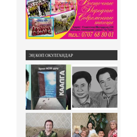
ЭҢ КӨП ОКУЛГАНДАР