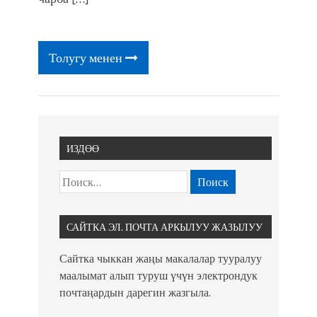
Park'ка 30 миң адам чогулду
Толугу менен
ИЗДӨӨ
САЙТКА ЭЛ. ПОЧТА АРКЫЛУУ ЖАЗЫЛУУ
Сайтка чыккан жаңы макалалар тууралуу
маалымат алып туруш үчүн электрондук
почтаңардын дарегин жазгыла.