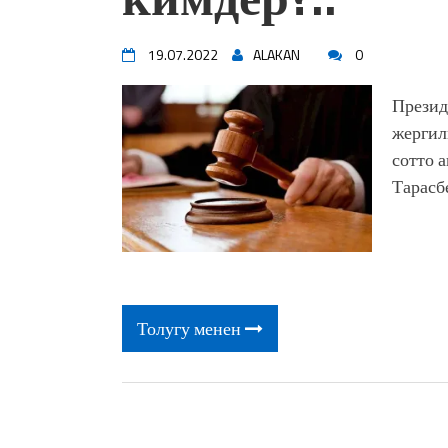
19.07.2022
ALAKAN
0
Презид
жергил
сотто 
Тарасб
Толугу менен