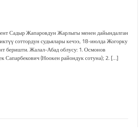
ент Садыр Жапаровдун Жарлыгы менен дайындалган
иктүү соттордун судьялары кечээ, 18-июлда Жогорку
ант беришти. Жалал-Абад облусу: 1. Осмонов
ек Сапарбекович (Ноокен райондук сотуна); 2. […]