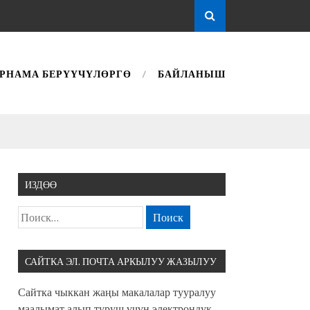
РНАМА БЕРҮҮЧҮЛӨРГӨ
БАЙЛАНЫШ
ИЗДӨӨ
САЙТКА ЭЛ. ПОЧТА АРКЫЛУУ ЖАЗЫЛУУ
Сайтка чыккан жаңы макалалар тууралуу
маалымат алып туруш үчүн электрондук