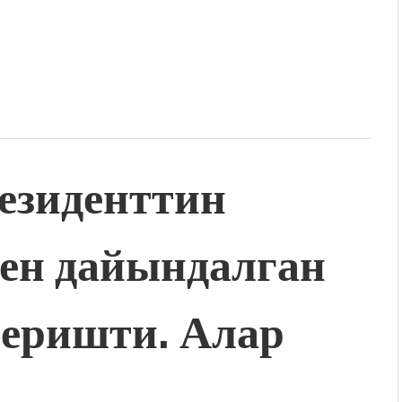
зиденттин
ен дайындалган
беришти. Алар