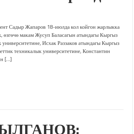
дой адабият алпы чыгыш
журнал сөзсүз керек!”
холог Мээрим Мураталиева
ент Садыр Жапаров 18-июлда кол койгон жарлыкка
(Дарек. Видео)
, өзгөчө макам Жусуп Баласагын атындагы Кыргыз
. “Ала-Тоо” журналынын
к университетине, Исхак Раззаков атындагы Кыргыз
(Тизме. Видео)
еттик техникалык университетине, Константин
ҮН ТҮБӨЛҮК СИМВОЛУ
н […]
калуу фонтанды көрүү үчүн
адам чогулду
ТЫЛГАНОВ: