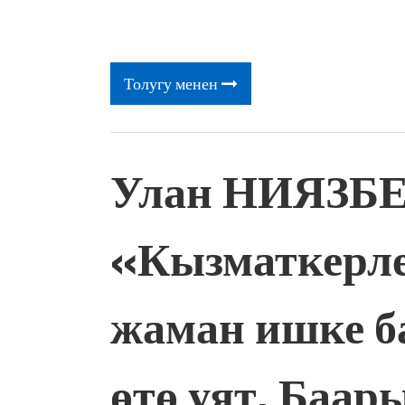
Толугу менен
Улан НИЯЗБ
«Кызматкерл
жаман ишке б
өтө уят. Баа