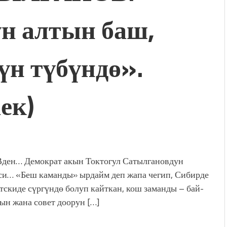
үн алтын баш,
үн түбүндө».
ек)
ен… Демократ акын Токтогул Сатылгановдун
си… «Беш каманды» ырдайм деп жапа чегип, Сибирде
тскиде сүргүндө болуп кайткан, кош заманды – бай-
ын жана совет доорун […]