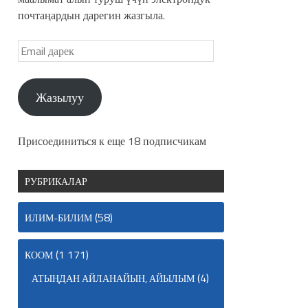
почтаңардын дарегин жазгыла.
Жазылуу
Присоединиться к еще 18 подписчикам
РУБРИКАЛАР
(58)
ИЛИМ-БИЛИМ
(1 171)
КООМ
(4)
АТЫҢДАН АЙЛАНАЙЫН, АЙЫЛЫМ