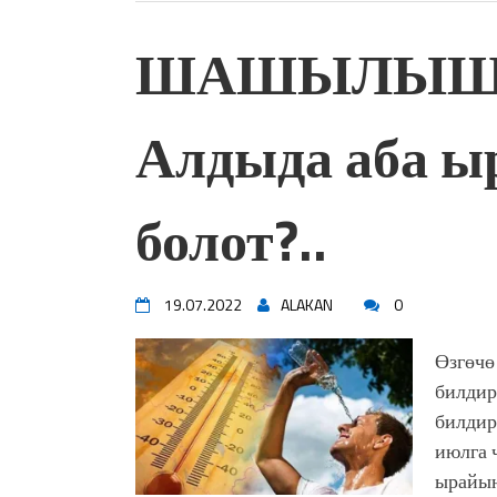
ШАШЫЛЫШ 
Алдыда аба ы
болот?..
19.07.2022
ALAKAN
0
Өзгөчө
билдир
билдир
июлга 
ырайын