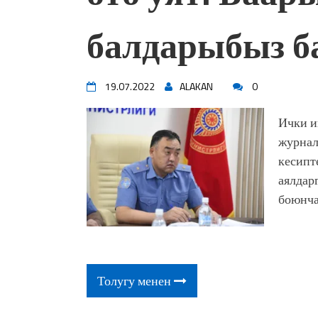
балдарыбыз б
19.07.2022
ALAKAN
0
Ички и
журнал
кесипт
аялдар
боюнча,
Толугу менен