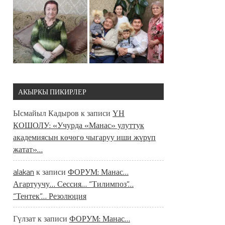
АКЫРКЫ ПИКИРЛЕР
Ысмайыл Кадыров
к записи
ҮН
КОШОЛУ: «Учурда «Манас» улуттук
академиясын көчөгө чыгаруу иши жүрүп
жатат»…
alakan
к записи
ФОРУМ: Манас…
Агартуучу… Сессия… “Тилимпоз”…
“Тентек”… Резолюция
Гүлзат
к записи
ФОРУМ: Манас…