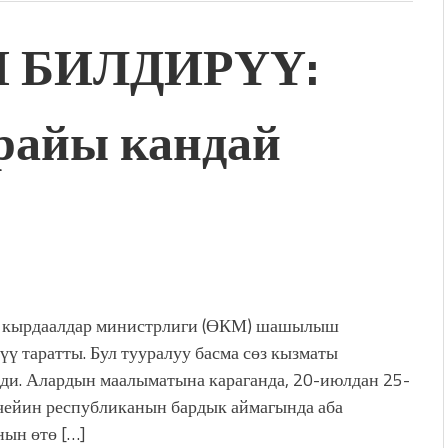
БИЛДИРҮҮ:
райы кандай
 кырдаалдар министрлиги (ӨКМ) шашылыш
үү таратты. Бул тууралуу басма сөз кызматы
ди. Алардын маалыматына караганда, 20-июлдан 25-
чейин республиканын бардык аймагында аба
ын өтө […]