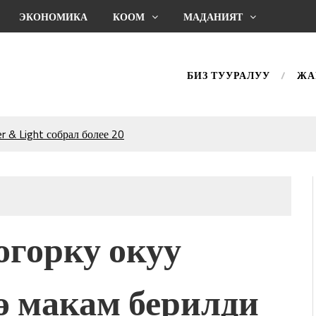
ЭКОНОМИКА
КООМ
МАДАНИЯТ
БИЗ ТУУРАЛУУ
ЖА
 & Light собрал более 20
Уңгужол” темадагы
р дагы катышса жакшы
КТАГАН ЖУСУП
огорку окуу
впечатляющим шоу
l Central Park
ө макам берилди
ахмат союзунун
ым сыймык жана чоң