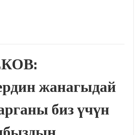
ЕКОВ:
ердин жанагыдай
арганы биз үчүн
рыбыздын