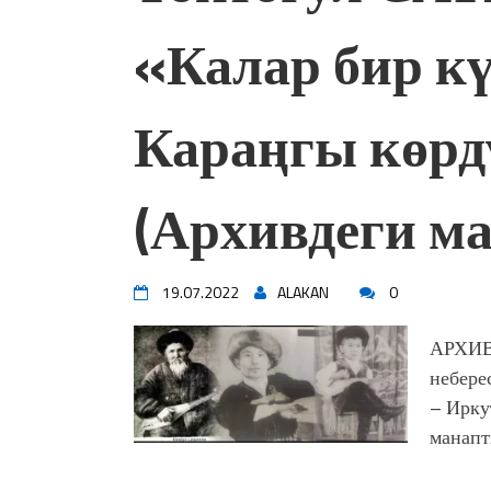
«Калар бир к
Караңгы көрд
(Архивдеги ма
19.07.2022
ALAKAN
0
АРХИВд
небере
– Ирку
манапт