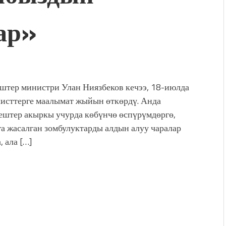
ар»
штер министри Улан Ниязбеков кечээ, 18-июлда
исттерге маалымат жыйын өткөрдү. Анда
ештер акыркы учурда көбүнчө өспүрүмдөргө,
га жасалган зомбулуктарды алдын алуу чаралар
 ала […]