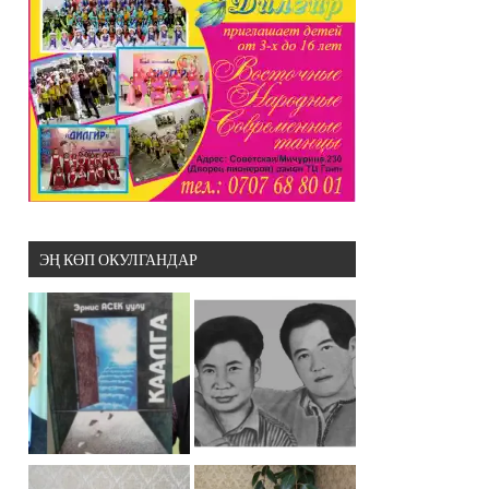
ЭҢ КӨП ОКУЛГАНДАР