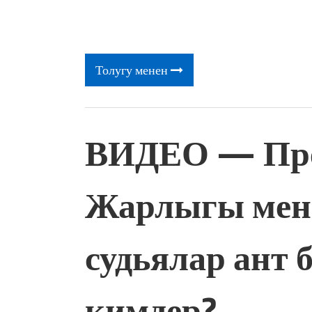
Толугу менен
ВИДЕО — Пре
Жарлыгы мен
судьялар ант 
кимдер?..