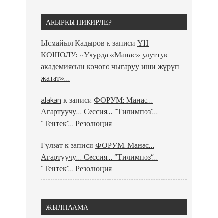
АКЫРКЫ ПИКИРЛЕР
Ысмайыл Кадыров
к записи
ҮН
КОШОЛУ: «Учурда «Манас» улуттук
академиясын көчөгө чыгаруу иши жүрүп
жатат»…
alakan
к записи
ФОРУМ: Манас…
Агартуучу… Сессия… “Тилимпоз”…
“Тентек”… Резолюция
Гүлзат
к записи
ФОРУМ: Манас…
Агартуучу… Сессия… “Тилимпоз”…
“Тентек”… Резолюция
ЖЫЛНААМА