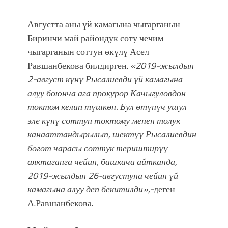
Августта аны үй камагына чыгарганын
Биринчи май райондук соту чечим
чыгарганын соттун өкүлү Асел
Равшанбекова билдирген. ​
«2019-жылдын
2-август күнү Рысалиевди үй камагына
алуу боюнча ага прокурор Качыгуловдон
токтом келип түшкөн. Бул өтүнүч ушул
эле күнү соттун токтому менен толук
канааттандырылып, шектүү Рысалиевдин
бөгөт чарасы соттук териштирүү
аяктаганга чейин, башкача айтканда,
2019-жылдын 26-августуна чейин үй
камагына алуу деп бекитилди»,-
деген
А.Равшанбекова.