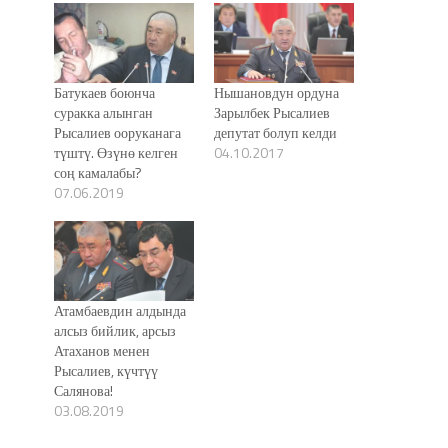
Батукаев боюнча
Нышановдун ордуна
суракка алынган
Зарылбек Рысалиев
Рысалиев ооруканага
депутат болуп келди
түштү. Өзүнө келген
04.10.2017
соң камалабы?
07.06.2019
Атамбаевдин алдында
алсыз бийлик, арсыз
Атаханов менен
Рысалиев, күчтүү
Салянова!
03.08.2019