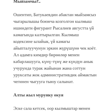
Мыйзамчы?..
Ошентип, Батукаевдин абактан мыйзамсыз
чыгарылышы боюнча козголгон кылмыш
ишиндеги фигурант Рысалиев августта үй
камагында калтырылган. Кылмыш
кодексине ылайык, үй камагы
айыпталуучунун эркин жүрүшүнө чек коёт.
Ал адамга кимдир бирөөлөр менен
кабарлашууга, күнү-түнү же күндүн анык
учурунда турак жайынан жана соттун
уруксаты жок административдик аймактын
чегинен чыгууга тыюу салынат.
Алты жыл мурунку окуя
Эске сала кетсек, оор кылмыштар менен