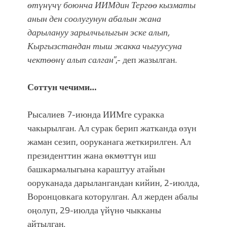
өтүнүчү боюнча ИИМдин Тергөө кызматы
анын ден соолугунун абалын жана
дарылануу зарылчылыгын эске алып,
Кыргызстандан тыш жакка чыгуусуна
чектөөнү алып салган
”,- деп жазылган.
Соттун чечими…
Рысалиев 7-июнда ИИМге суракка
чакырылган. Ал сурак берип жатканда өзүн
жаман сезип, ооруканага жеткирилген. Ал
президенттин жана өкмөттүн иш
башкармалыгына караштуу атайын
ооруканада дарылангандан кийин, 2-июлда,
Воронцовкага которулган. Ал жерден абалы
оңолуп, 29-июлда үйүнө чыкканы
айтылган.