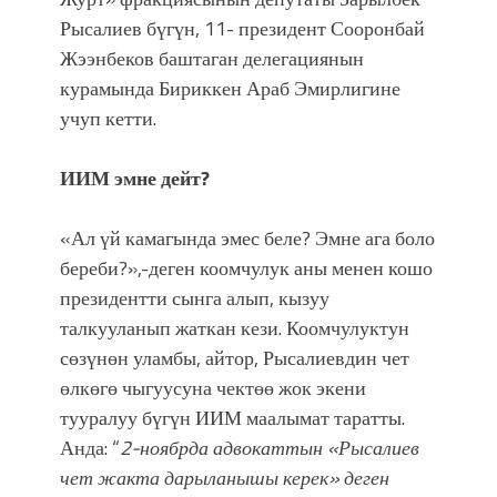
атка минерлер дагы катышса жакшы
Рысалиев бүгүн, 11- президент Сооронбай
болмок”
Жээнбеков баштаган делегациянын
курамында Бириккен Араб Эмирлигине
учуп кетти.
ИИМ эмне дейт?
«Ал үй камагында эмес беле? Эмне ага боло
береби?»,-деген коомчулук аны менен кошо
президентти сынга алып, кызуу
талкууланып жаткан кези. Коомчулуктун
сөзүнөн уламбы, айтор, Рысалиевдин чет
өлкөгө чыгуусуна чектөө жок экени
тууралуу бүгүн ИИМ маалымат таратты.
Анда: “
2-ноябрда адвокаттын «Рысалиев
чет жакта дарыланышы керек» деген