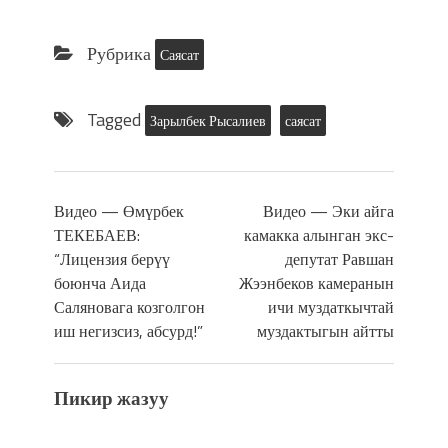
Рубрика
Саясат
Tagged
Зарылбек Рысалиев
саясат
Видео — Өмүрбек
Видео — Эки айга
ТЕКЕБАЕВ:
камакка алынган экс-
“Лицензия берүү
депутат Равшан
боюнча Аида
Жээнбеков камеранын
Саляновага козголгон
ичи муздаткычтай
иш негизсиз, абсурд!”
муздактыгын айтты
Пикир жазуу