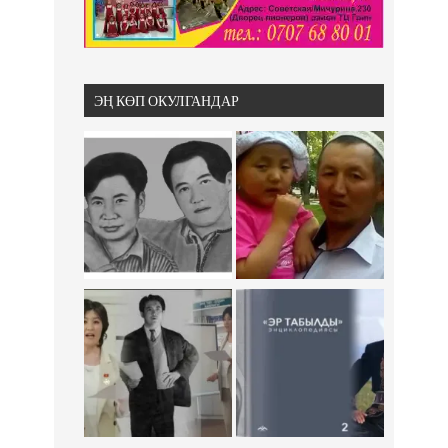
ЭҢ КӨП ОКУЛГАНДАР