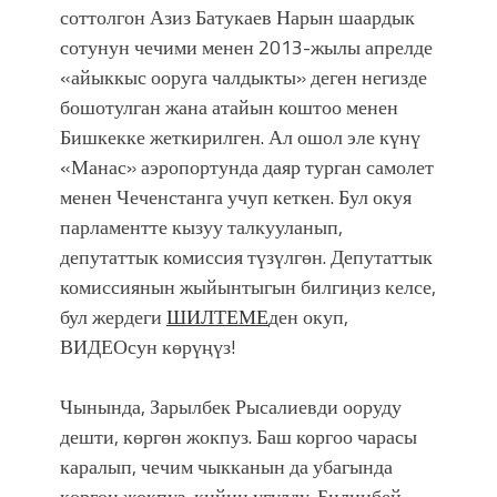
соттолгон Азиз Батукаев Нарын шаардык
сотунун чечими менен 2013-жылы апрелде
«айыккыс ооруга чалдыкты» деген негизде
бошотулган жана атайын коштоо менен
Бишкекке жеткирилген. Ал ошол эле күнү
«Манас» аэропортунда даяр турган самолет
менен Чеченстанга учуп кеткен. Бул окуя
парламентте кызуу талкууланып,
депутаттык комиссия түзүлгөн. Депутаттык
комиссиянын жыйынтыгын билгиңиз келсе,
бул жердеги
ШИЛТЕМЕ
ден окуп,
ВИДЕОсун көрүңүз!
Чынында, Зарылбек Рысалиевди ооруду
дешти, көргөн жокпуз. Баш коргоо чарасы
каралып, чечим чыкканын да убагында
көргөн жокпуз, кийин угулду. Билинбей