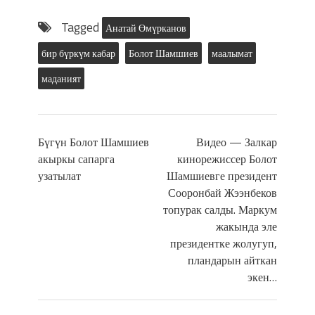
Tagged
Анатай Өмүрканов
бир бүркүм кабар
Болот Шамшиев
маалымат
маданият
Бүгүн Болот Шамшиев
Видео — Залкар
акыркы сапарга
кинорежиссер Болот
узатылат
Шамшиевге президент
Сооронбай Жээнбеков
топурак салды. Маркум
жакында эле
президентке жолугуп,
пландарын айткан
экен…