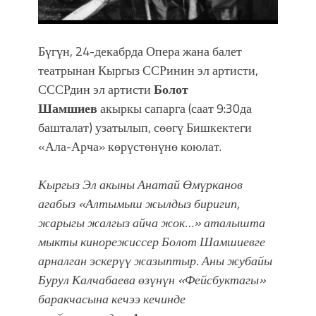
УЛУУ ЖУТТА УЛУТТУ САКТАГАН
ЖУСУП АБДРАХМАНОВ
Бүгүн, 24-декабрда Опера жана балет
театрынан Кыргыз ССРинин эл артисти,
СССРдин эл артисти
Болот
Шамшиев
акыркы сапарга (саат 9:30да
башталат) узатылып, сөөгү Бишкектеги
«Ала-Арча» көрүстөнүнө коюлат.
Кыргыз Эл акыны Анатай Өмүрканов
агабыз «Алтымыш жылдыз биригип,
жарыгы жалгыз айча жок…» аталышта
мыкты кинорежиссер Болот Шамшиевге
арналган эскерүү жазыптыр. Аны жубайы
Бурул Калчабаева өзүнүн «Фейсбуктагы»
баракчасына кечээ кечинде