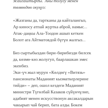
жайгаштырды. Аны толугу менен
төмөндөн окуңуз:
«Жазганы да, тартканы да кайталангыз,
Ар киносу атпай журтка аброй, намыс…
Атак-даңкы Ала-Тоодон ашып кеткен
Болот ага Айтматовдой бүгүн жалгыз…
Биз сыртыбыздан бири-бирибизди билсек
да, көзмө-көз жолугуп, баарлашкан эмес
экенбиз.
Эки-үч жыл мурун «Көлдөгү «Витязь»
пансионаты Маданият кызматкерлерине
тийди» – деп, ошол кездеги Маданият
министри Түгөлбай Казаков сүйүнчүлөп,
адабият менен искусствонун аксакалдарын
чакырып чай берип, бата алды. Бокем