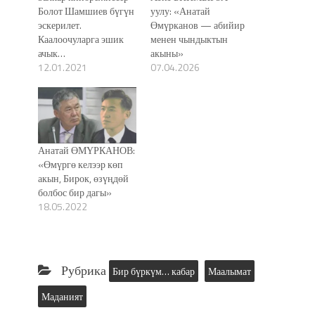
Болот Шамшиев бүгүн
уулу: «Анатай
эскерилет.
Өмүрканов — абийир
Каалоочуларга эшик
менен чындыктын
ачык…
акыны»
12.01.2021
07.04.2026
Анатай ӨМҮРКАНОВ:
«Өмүргө келээр көп
акын, Бирок, өзүңдөй
болбос бир дагы»
18.05.2022
Рубрика
Бир бүркүм… кабар
Маалымат
Маданият