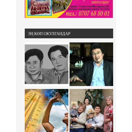
ЭҢ КӨП ОКУЛГАНДАР