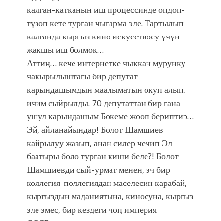
калган-катканын иш процессинде оңдоп-
түзөп кете турган чыгарма эле. Тартылып
калганда кыргыз кино искусствосу үчүн
жакшы иш болмок…
Аттиң… кече интернетке чыккан мурунку
чакырылыштагы бир депутат
карындашымдын маалыматын окуп алып,
ичим сыйрылды. 70 депутаттан бир гана
ушул карындашым Бокеме жооп бериптир…
Эй, айланайындар! Болот Шамшиев
кайрылуу жазып, анан силер чечип Эл
баатыры боло турган киши беле?! Болот
Шамшиевди сый-урмат менен, эч бир
коллегия-поллегиядан маселесин карабай,
кыргыздын маданиятына, киносуна, кыргыз
эле эмес, бир кездеги чоң империя