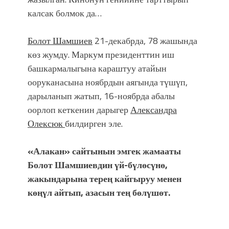
калсак болмок да…
Болот Шамшиев
21-декабрда, 78 жашында
көз жумду. Маркум президенттин иш
башкармалыгына караштуу атайын
ооруканасына ноябрдын аягында түшүп,
дарыланып жатып, 16-ноябрда абалы
оорлоп кеткенин дарыгер
Александра
Олексюк
билдирген эле.
«Алакан» сайтынын эмгек жамааты
Болот Шамшиевдин үй-бүлөсүнө,
жакындарына терең кайгыруу менен
көңүл айтып, азасын тең бөлүшөт.