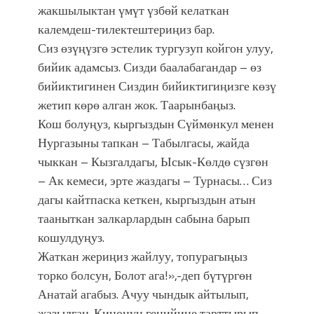
жакшылыктан үмүт үзбөй келаткан
калемдеш-тилектештериңиз бар.
Сиз өзүңүзгө эстелик тургузуп койгон улуу,
бийик адамсыз. Сизди баалабагандар – өз
бийиктигинен Сиздин бийиктигиңизге көзү
жетип көрө алган жок. Таарынбаңыз.
Кош болуңуз, кыргыздын Сүймөнкул менен
Нургазыны тапкан – Табылгасы, жайда
чыккан – Кызгалдагы, Ысык-Көлдө сүзгөн
– Ак кемеси, эрте жаздагы – Турнасы… Сиз
дагы кайтпаска кеткен, кыргыздын атын
тааныткан залкарлардын сабына барып
кошулдуңуз.
Жаткан жериңиз жайлуу, топурагыңыз
торко болсун, Болот ага!»,-деп бүтүргөн
Анатай агабыз. Ачуу чындык айтылып,
жазылган. Кинонун генийине тарттырып