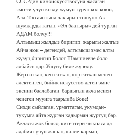
СССРдин киноискусствосуна жасаган
эмгеги үчүн көздү жумуп туруп кол коюп,
Ала-Тоо аянтына чакырып төшүнө Ак
шумкарды тагып, «Эл баатыры» дей турган
АДАМ болчу!!!
Алтымыш жылдыз биригип, жарыгы жалгыз
Айча жок – дегендей, алтымыш эмес алты
жүзүң биригип Болот Шамшиевче боло
албайсыңар. Ушуну биле жүрөлү.
Жер саткан, кен саткан, көр саткан менен
алектенген, бийик искусство деген эмне
экенин баалабаган, бардыгын акча менен
ченеген муунга таарынба Боке!
Сизди сыйлаган, урматтаган, укумдан-
тукумга айта жүргөн кадырман журтуң бар.
Акчасы жок болсо, китептери чыкпаса да
адабият үчүн жашап, калем кармап,