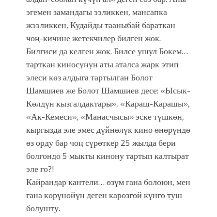
эгемен замандагы ээликкен, мансапка
жээликкен, Кудайды тааныбай бараткан
чоң-кичине жетекчилер билген жок.
Билгиси да келген жок. Билсе ушул Бокем…
тарткан киносунун аты аталса жарк этип
элеси көз алдыга тартылган Болот
Шамшиев же Болот Шамшиев десе: «Ысык-
Көлдүн кызгалдактары», «Караш-Карашы»,
«Ак-Кемеси», «Манасчысы» эске түшкөн,
кыргызда эле эмес дүйнөлүк кино өнөрүндө
өз орду бар чоң сүрөткер 25 жылда бери
болгондо 5 мыкты кинону тартып калтырат
эле го?!
Кайрандар кантели… өзүм гана болоюн, мен
гана көрүнөйүн деген карөзгөй күнгө туш
болушту.