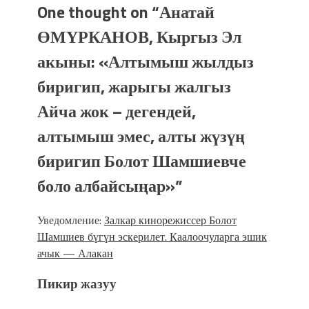
One thought on “
Анатай
ӨМҮРКАНОВ, Кыргыз Эл
акыны: «Алтымыш жылдыз
биригип, жарыгы жалгыз
Айча жок – дегендей,
алтымыш эмес, алты жүзүң
биригип Болот Шамшиевче
боло албайсыңар»
”
Уведомление:
Залкар кинорежиссер Болот
Шамшиев бүгүн эскерилет. Каалоочуларга эшик
ачык — Алакан
Пикир жазуу