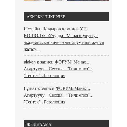
АКЫРКЫ ПИКИРЛЕР
Ысмайыл Кадыров
к записи
ҮН
КОШОЛУ: «Учурда «Манас» улуттук
академиясын көчөгө чыгаруу иши жүрүп
жатат»…
alakan
к записи
ФОРУМ: Манас…
Агартуучу… Сессия… “Тилимпоз”…
“Тентек”… Резолюция
Гүлзат
к записи
ФОРУМ: Манас…
Агартуучу… Сессия… “Тилимпоз”…
“Тентек”… Резолюция
ЖЫЛНААМА