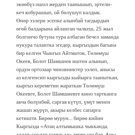
экөөбүз ошол жерден таанышып, эртели-
кеч кобурашып, ой бөлүшүп калдык.
Өнөр ээлери эсепке алынбай тагдырдын
өгөй балдарына айланган чалкеш, 25 жыл
болгончо бутуна тура албаган бечел заманда
нукура талантка эгедер, кыргыздын багына
бир келген Чынгыз Айтматов, Төлөмүш
Океев, Болот Шамшиев иштен алынып,
ордун ортозаар чиновниктер ээлеп, анысы
аз келгенсип кыргызды кыйырга тааныткан,
кыргыз кереметин жараткан Төлөмүш
Океевге, Болот Шамшиевге кино тартканга
акча бөлүнбөй, саргая күтүп, үмүт менен
жашап жүрүп, акыры келбес сапарга
кетишти. Бирөө мурун… бирөө кийин
Кыргызда «Атаң алтымышка чыкканда,
алдап-соолап күчүн ал» деген сөз бар. Аны