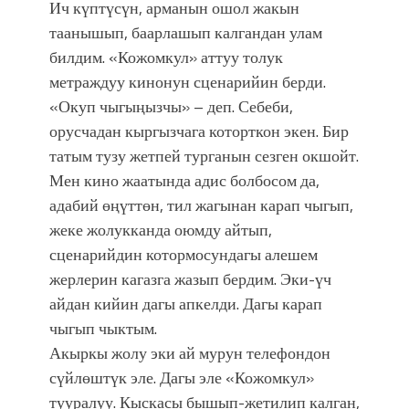
Ич күптүсүн, арманын ошол жакын
таанышып, баарлашып калгандан улам
билдим. «Кожомкул» аттуу толук
метраждуу кинонун сценарийин берди.
«Окуп чыгыңызчы» – деп. Себеби,
орусчадан кыргызчага которткон экен. Бир
татым тузу жетпей турганын сезген окшойт.
Мен кино жаатында адис болбосом да,
адабий өңүттөн, тил жагынан карап чыгып,
жеке жолукканда оюмду айтып,
сценарийдин котормосундагы алешем
жерлерин кагазга жазып бердим. Эки-үч
айдан кийин дагы апкелди. Дагы карап
чыгып чыктым.
Акыркы жолу эки ай мурун телефондон
сүйлөштүк эле. Дагы эле «Кожомкул»
тууралуу. Кыскасы бышып-жетилип калган,