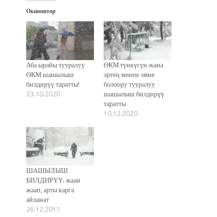
Окшоштор
Аба ырайы тууралуу
ӨКМ түнкүсүн жана
ӨКМ шашылыш
эртең менен эмне
билдирүү таратты!
болоору тууралуу
23.10.2020
шашылыш билдирүү
таратты
10.12.2020
ШАШЫЛЫШ
БИЛДИРҮҮ: жаан
жаап, арты карга
айланат
26.12.2017