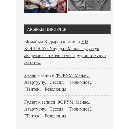
АКЫРКЫ ПИКИРЛЕР
Ысмайыл Кадыров
к записи
ҮН
КОШОЛУ: «Учурда «Манас» улуттук
академиясын көчөгө чыгаруу иши жүрүп
жатат»…
alakan
к записи
ФОРУМ: Манас…
Агартуучу… Сессия… “Тилимпоз”…
“Тентек”… Резолюция
Гүлзат
к записи
ФОРУМ: Манас…
Агартуучу… Сессия… “Тилимпоз”…
“Тентек”… Резолюция