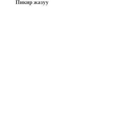
Пикир жазуу