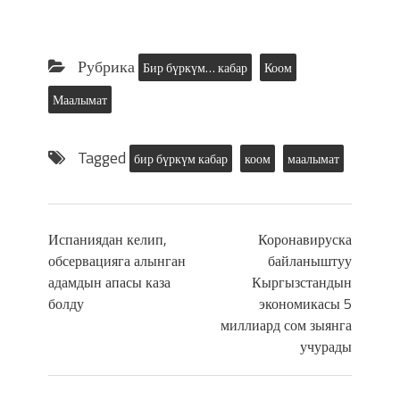
Рубрика
Бир бүркүм… кабар
Коом
Маалымат
Tagged
бир бүркүм кабар
коом
маалымат
Испаниядан келип,
Коронавируска
обсервацияга алынган
байланыштуу
адамдын апасы каза
Кыргызстандын
болду
экономикасы 5
миллиард сом зыянга
учурады