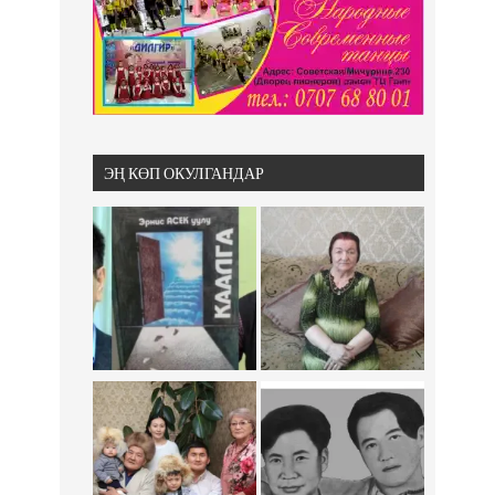
ЭҢ КӨП ОКУЛГАНДАР