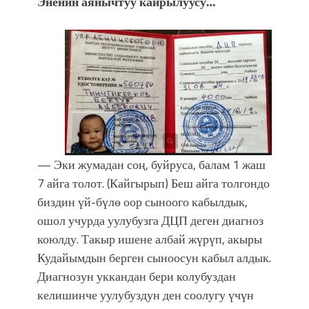
Эненин аянычтуу кайрылуусу…
— Эки жумадан соң, буйруса, балам 1 жаш
7 айга толот. (Кайгырып) Беш айга толгондо
биздин үй-бүлө оор сыноого кабылдык,
ошол учурда уулубузга ДЦП деген диагноз
коюлду. Такыр ишене албай жүрүп, акыры
Кудайымдын берген сыноосун кабыл алдык.
Диагнозун уккандан бери колубуздан
келишинче уулубуздун ден соолугу үчүн