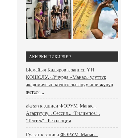
АКЫРКЫ ПИКИРЛЕР
Ысмайыл Кадыров
к записи
ҮН
КОШОЛУ: «Учурда «Манас» улуттук
академиясын көчөгө чыгаруу иши жүрүп
жатат»…
alakan
к записи
ФОРУМ: Манас…
Агартуучу… Сессия… “Тилимпоз”…
“Тентек”… Резолюция
Гүлзат
к записи
ФОРУМ: Манас…