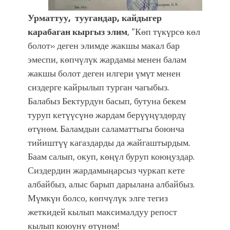
Урматтуу, туугандар, кайдыгер
карабаган кыргыз элим
, “Көп түкүрсө көл
болот» деген элимде жакшы макал бар
эмеспи, көпчүлүк жардамы менен балам
жакшы болот деген илгери үмүт менен
сиздерге кайрылып турган чагыбыз.
Балабыз Бектурдун басып, бутуна бекем
туруп кетүүсүнө жардам берүүңүздөрдү
өтүнөм. Баламдын саламаттыгы боюнча
тийиштүү кагаздарды да жайгаштырдым.
Баам салып, окуп, көңүл буруп коюңуздар.
Сиздердин жардамыңарсыз чуркап кете
албайбыз, алыс барып дарылана албайбыз.
Мүмкүн болсо, көпчүлүк элге тегиз
жеткидей кылып максималдуу репост
кылып коюуну өтүнөм!