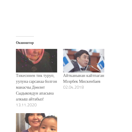
окне)
Окшоштор
Тикесинен тик туруп,
Айтканынан кайтпаган
уулуна сарсанаа болгон
Мээрбек Мискенбаев
манасчы Дөөлөт
02.04.2018
Сыдыковдун апасына
алкыш айтабыз!
13.11.2020