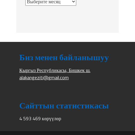
Биз менен байланышуу
Кыргыз Республикасы, Бишкек ш.
alakangeziti@gmail.com
Сайттын статистикасы
4 593 469 көрүүлөр