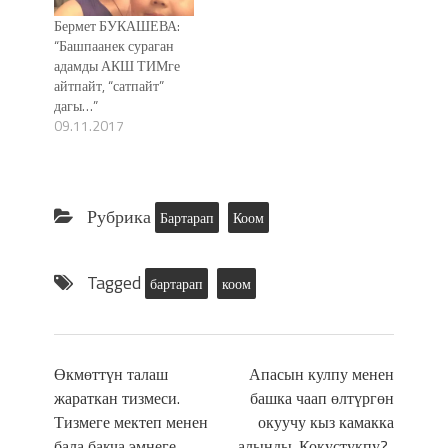
Бермет БУКАШЕВА:
“Башпаанек сураган
адамды АКШ ТИМге
айтпайт, “сатпайт”
дагы…”
09.11.2017
Рубрика
Бартарап
Коом
Tagged
бартарап
коом
Өкмөттүн талаш
Апасын кулпу менен
жараткан тизмеси.
башка чаап өлтүргөн
Тизмеге мектеп менен
окуучу кыз камакка
бала бакча эмнеге
алынды. Кокустукпу?..