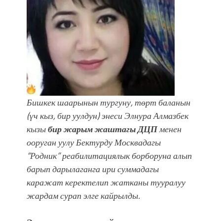
фонтанды көрүү үчүн Royal Central
Park'ка 30 миң адам чогулду
Бишкек шаарынын тургуну, төрт баланын
(үч кыз, бир уулдун) энеси Элнура Алмазбек
кызы
бир жарым жаштагы
ДЦП
менен
ооруган уулу Бектурду Москвадагы
“Родник” реабилитациялык борборуна алып
барып дарылаганга ири суммадагы
каражат керектелип жатканы тууралуу
жардам сурап элге кайрылды.