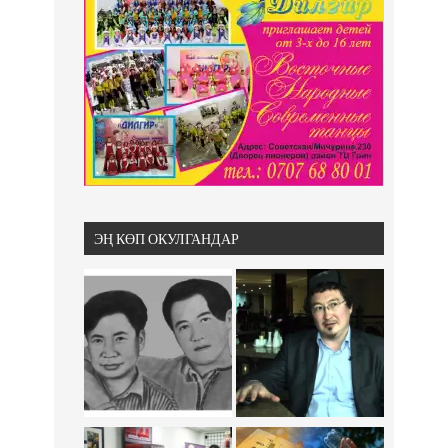
ЭҢ КӨП ОКУЛГАНДАР