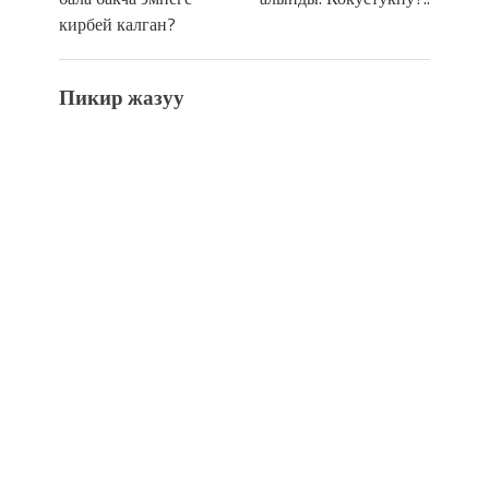
кирбей калган?
Пикир жазуу