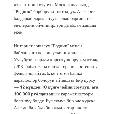
издештирип отуруп, Москва шаарындагы
“
Родник”
борборуна токтолдук. Ал жерге
балдарын дарыланууга алып барган ата-
энелердин ой-пикирлери да абдан жакшы
экен.
Интернет аркылуу “Родник” менен
байланыштык, консультация алдык.
Уулубузга жардам көрсөтүшөөрүн, массаж,
ЛФК, бобат жана войта-терапия, остеопат,
фельденкрайз ж. б. көптөгөн башка
дарылоолор болорун айтышты. Бир курсу
—
12 күндөн 18 күнгө чейин созулуп, ага
100 000 рублдан
ашык каражат кетээри
белгилүү болду. Бул сумма бир эле курска.
Ал эми балабыз бир жылда төрт жолу