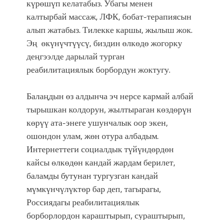
күрөшүп келатабыз. Убагы менен
калтырбай массаж, ЛФК, бобат-терапиясын
алып жатабыз. Тилекке каршы, жылыш жок.
Эң өкүнүчтүүсү, биздин өлкөдө жогорку
деңгээлде дарылай турган
реабилитациялык борбордун жоктугу.
Балаңдын өз алдынча эч нерсе кармай албай
тырышкан колдорун, жылтыраган көздөрүн
көрүү ата-энеге ушунчалык оор экен,
ошондон улам, жөн отура албадым.
Интернеттеги социалдык түйүндөрдөн
кайсы өлкөдөн кандай жардам берилет,
баламды бутунан тургузган кандай
мүмкүнчүлүктөр бар деп, тагырагы,
Россиядагы реабилитациялык
борборлордон караштырып, сураштырып,