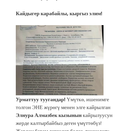
Кайдыгер карабайлы, кыргыз элим!
Урматтуу туугандар!
Үмүткө, ишенимге
толгон ЭНЕ жүрөгү менен элге кайрылган
Элнура Алмазбек кызынын
кайрылуусун
жерде калтырбайбыз деген үмүттөбүз!
Жардам берем дегендер болсо, төмөндөгү