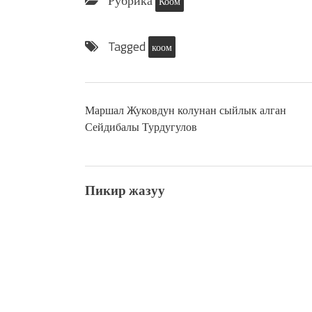
Рубрика
Коом
Tagged
коом
Маршал Жуковдун колунан сыйлык алган
Сейдибалы Турдугулов
Пикир жазуу