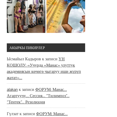
АКЫРКЫ ПИКИРЛЕР
Ысмайыл Кадыров
к записи
ҮН
КОШОЛУ: «Учурда «Манас» улуттук
академиясын көчөгө чыгаруу иши жүрүп
жатат»…
alakan
к записи
ФОРУМ: Манас…
Агартуучу… Сессия… “Тилимпоз”…
“Тентек”… Резолюция
Гүлзат
к записи
ФОРУМ: Манас…