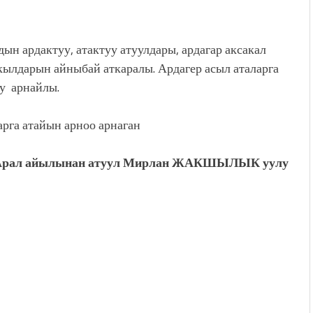
н ардактуу, атактуу атуулдары, ардагар аксакал
кылдарын айныбай аткаралы. Ардагер асыл аталарга
у арнайлы.
арга атайын арноо арнаган
Арал айылынан атуул Мирлан ЖАКШЫЛЫК уулу