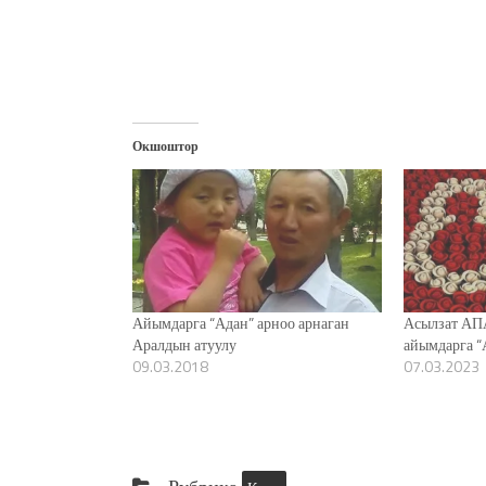
Окшоштор
Айымдарга “Адан” арноо арнаган
Асылзат АПА
Аралдын атуулу
айымдарга “
09.03.2018
07.03.2023