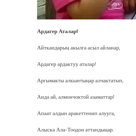
Ардагер Аталар!
Айткандарың акылга асыл айланар,
Ардагер ардактуу аталар!
Аргымакты алкынтыңар алчактатып,
Анда ай, алмончоктой азаматтар!
Апаат алдын аракеттенип алууга,
Алыска Ала-Тоодон аттандыңар.