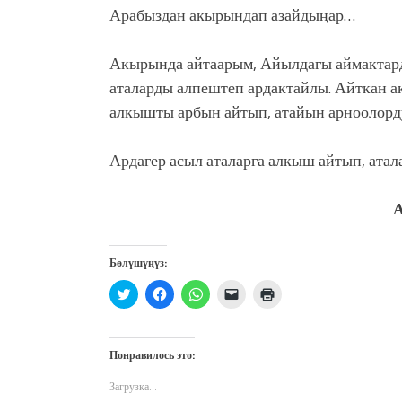
Арабыздан акырындап азайдыңар…
Акырында айтаарым, Айылдагы аймактарды
аталарды алпештеп ардактайлы. Айткан а
алкышты арбын айтып, атайын арноолорд
Ардагер асыл аталарга алкыш айтып, атал
Бөлүшүңүз:
Нажмите,
Нажмите,
Нажмите,
Послать
Нажмите
чтобы
чтобы
чтобы
ссылку
для
поделиться
открыть
поделиться
другу
печати
на
на
в
по
(Открывается
Twitter
Facebook
WhatsApp
электронной
в
(Открывается
(Открывается
(Открывается
почте
новом
Понравилось это:
в
в
в
(Открывается
окне)
новом
новом
новом
в
окне)
окне)
окне)
новом
Загрузка...
окне)