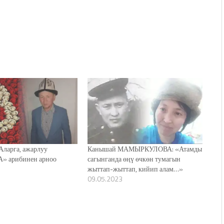
ларга, ажарлуу
Канышай МАМЫРКУЛОВА: «Атамды
А» арибинен арноо
сагынганда өңү өчкөн тумагын
жыттап-жыттап, кийип алам…»
09.05.2023