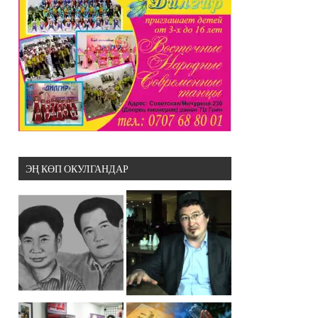
ЭҢ КӨП ОКУЛГАНДАР