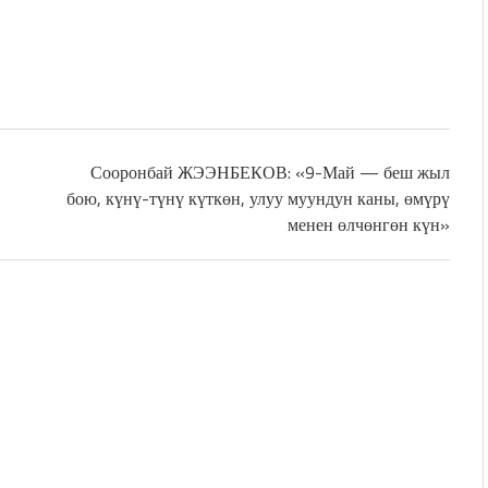
Сооронбай ЖЭЭНБЕКОВ: «9-Май — беш жыл
бою, күнү-түнү күткөн, улуу муундун каны, өмүрү
менен өлчөнгөн күн»