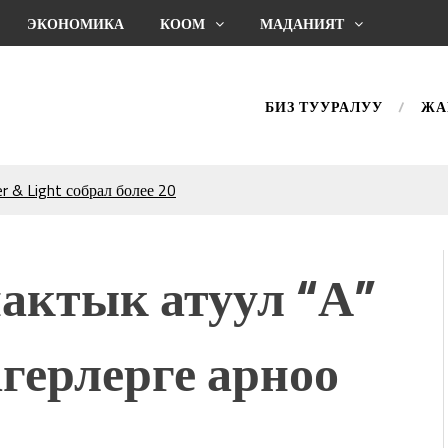
ЭКОНОМИКА
КООМ
МАДАНИЯТ
БИЗ ТУУРАЛУУ
ЖА
 & Light собрал более 20
Уңгужол” темадагы
р дагы катышса жакшы
актык атуул “А”
КТАГАН ЖУСУП
герлерге арноо
впечатляющим шоу
l Central Park
ахмат союзунун
ым сыймык жана чоң