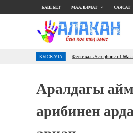
БАШ БЕТ
МААЛЫМАТ
САЯСАТ
КЫСКАЧА
Фестиваль Symphony of Water
тысяч гостей
Жыргалбек КАСАБОЛОТОВ: “
тегерек столго атка минерле
Аралдагы айм
болмок”
УЛУУ ЖУТТА УЛУТТУ СА
АБДРАХМАНОВ
арибинен арда
10 000 гостей насладились 
музыкальных фонтанов в Roya
Аида САЛЯНОВА: "Кыргыз ш
арнап…
президенти болуп шайланыш