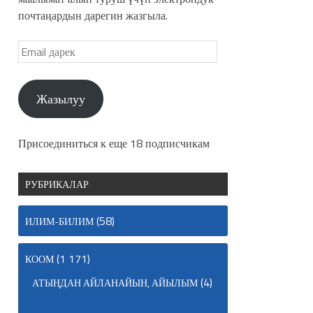
почтаңардын дарегин жазгыла.
Жазылуу
Присоединиться к еще 18 подписчикам
РУБРИКАЛАР
(58)
ИЛИМ-БИЛИМ
(1 171)
КООМ
(4)
АТЫҢДАН АЙЛАНАЙЫН, АЙЫЛЫМ