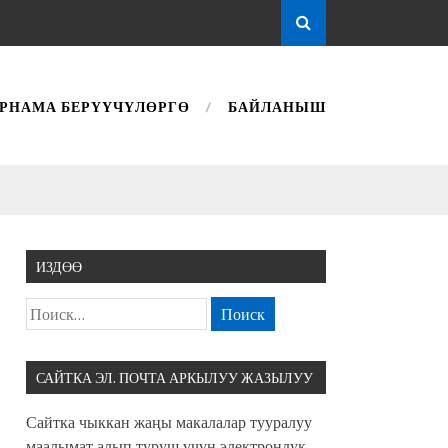
РНАМА БЕРҮҮЧҮЛӨРГӨ
БАЙЛАНЫШ
ИЗДӨӨ
САЙТКА ЭЛ. ПОЧТА АРКЫЛУУ ЖАЗЫЛУУ
Сайтка чыккан жаңы макалалар тууралуу
маалымат алып туруш үчүн электрондук