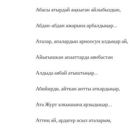
Абасы атырдай аңкыган айлыбыздын,
Абдан-абдан ажарына арбалдыңар…
Аталар, апалардын арноосун алдыңар ай,
Айыгышкан апааттарда аянбастан
Алдыда аябай атыштыңар…
Абийирди, айткан антты аткардыңар,
Ата Журт алкышына арзыдыңар…
Аттиң ай, ардагер асыл аталарым,